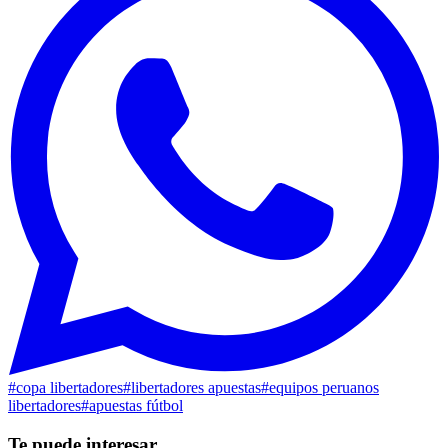
#
copa libertadores
#
libertadores apuestas
#
equipos peruanos
libertadores
#
apuestas fútbol
Te puede interesar