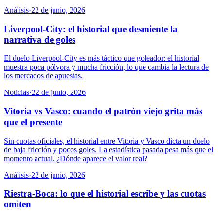
Análisis
·
22 de junio, 2026
Liverpool-City: el historial que desmiente la
narrativa de goles
El duelo Liverpool-City es más táctico que goleador: el historial
muestra poca pólvora y mucha fricción, lo que cambia la lectura de
los mercados de apuestas.
Noticias
·
22 de junio, 2026
Vitoria vs Vasco: cuando el patrón viejo grita más
que el presente
Sin cuotas oficiales, el historial entre Vitoria y Vasco dicta un duelo
de baja fricción y pocos goles. La estadística pasada pesa más que el
momento actual. ¿Dónde aparece el valor real?
Análisis
·
22 de junio, 2026
Riestra-Boca: lo que el historial escribe y las cuotas
omiten