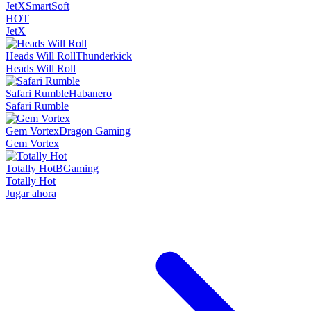
JetX
SmartSoft
HOT
JetX
Heads Will Roll
Thunderkick
Heads Will Roll
Safari Rumble
Habanero
Safari Rumble
Gem Vortex
Dragon Gaming
Gem Vortex
Totally Hot
BGaming
Totally Hot
Jugar ahora