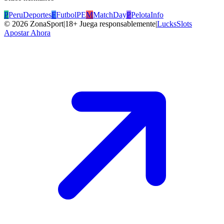
P
PeruDeportes
F
FutbolPE
M
MatchDay
P
PelotaInfo
©
2026
ZonaSport
|
18+ Juega responsablemente
|
LucksSlots
Apostar Ahora