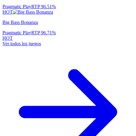
Pragmatic Play
RTP
96.51
%
HOT
Big Bass Bonanza
Pragmatic Play
RTP
96.71
%
HOT
Ver todos los juegos