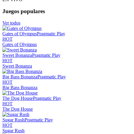
Juegos populares
Ver todos
Gates of Olympus
Pragmatic Play
HOT
Gates of Olympus
Sweet Bonanza
Pragmatic Play
HOT
Sweet Bonanza
Big Bass Bonanza
Pragmatic Play
HOT
Big Bass Bonanza
The Dog House
Pragmatic Play
HOT
The Dog House
Sugar Rush
Pragmatic Play
HOT
Sugar Rush