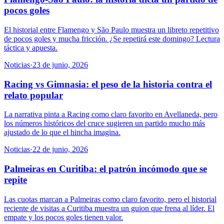
pocos goles
El historial entre Flamengo y São Paulo muestra un libreto repetitivo
de pocos goles y mucha fricción. ¿Se repetirá este domingo? Lectura
táctica y apuesta.
Noticias
·
23 de junio, 2026
Racing vs Gimnasia: el peso de la historia contra el
relato popular
La narrativa pinta a Racing como claro favorito en Avellaneda, pero
los números históricos del cruce sugieren un partido mucho más
ajustado de lo que el hincha imagina.
Noticias
·
22 de junio, 2026
Palmeiras en Curitiba: el patrón incómodo que se
repite
Las cuotas marcan a Palmeiras como claro favorito, pero el historial
reciente de visitas a Curitiba muestra un guion que frena al líder. El
empate y los pocos goles tienen valor.