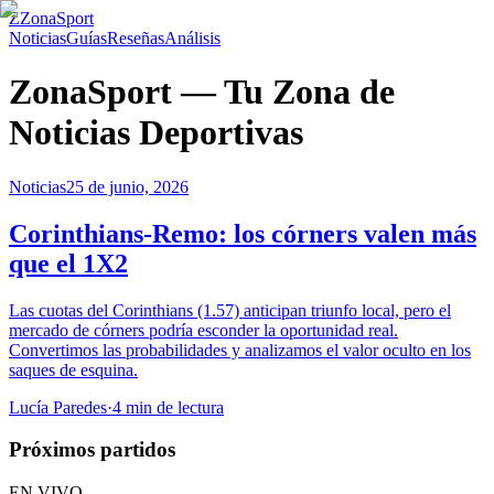
Z
ZonaSport
Noticias
Guías
Reseñas
Análisis
ZonaSport
—
Tu Zona de
Noticias Deportivas
Noticias
25 de junio, 2026
Corinthians-Remo: los córners valen más
que el 1X2
Las cuotas del Corinthians (1.57) anticipan triunfo local, pero el
mercado de córners podría esconder la oportunidad real.
Convertimos las probabilidades y analizamos el valor oculto en los
saques de esquina.
Lucía Paredes
·
4 min
de lectura
Próximos partidos
EN VIVO