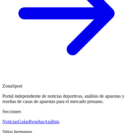
ZonaSport
Portal independiente de noticias deportivas, análisis de apuestas y
reseñas de casas de apuestas para el mercado peruano.
Secciones
Noticias
Guías
Reseñas
Análisis
Sitios hermanos