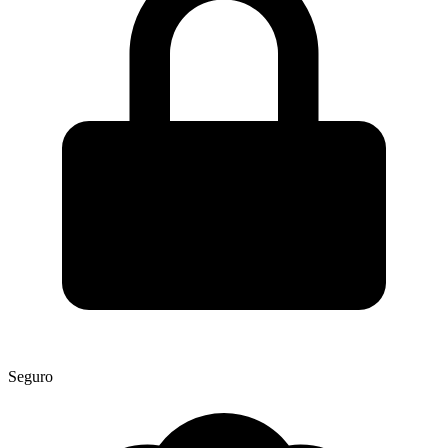
Seguro