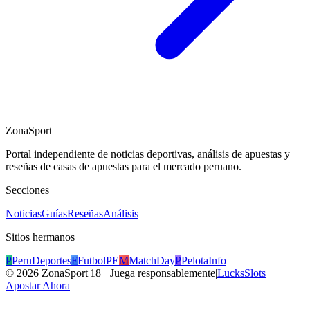
ZonaSport
Portal independiente de noticias deportivas, análisis de apuestas y
reseñas de casas de apuestas para el mercado peruano.
Secciones
Noticias
Guías
Reseñas
Análisis
Sitios hermanos
P
PeruDeportes
F
FutbolPE
M
MatchDay
P
PelotaInfo
©
2026
ZonaSport
|
18+ Juega responsablemente
|
LucksSlots
Apostar Ahora