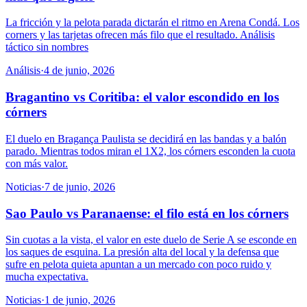
La fricción y la pelota parada dictarán el ritmo en Arena Condá. Los
corners y las tarjetas ofrecen más filo que el resultado. Análisis
táctico sin nombres
Análisis
·
4 de junio, 2026
Bragantino vs Coritiba: el valor escondido en los
córners
El duelo en Bragança Paulista se decidirá en las bandas y a balón
parado. Mientras todos miran el 1X2, los córners esconden la cuota
con más valor.
Noticias
·
7 de junio, 2026
Sao Paulo vs Paranaense: el filo está en los córners
Sin cuotas a la vista, el valor en este duelo de Serie A se esconde en
los saques de esquina. La presión alta del local y la defensa que
sufre en pelota quieta apuntan a un mercado con poco ruido y
mucha expectativa.
Noticias
·
1 de junio, 2026