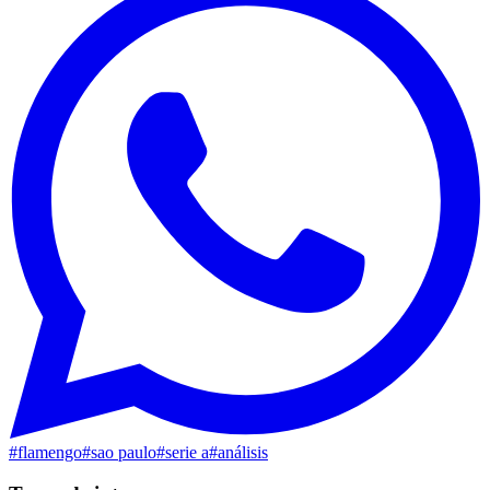
#
flamengo
#
sao paulo
#
serie a
#
análisis