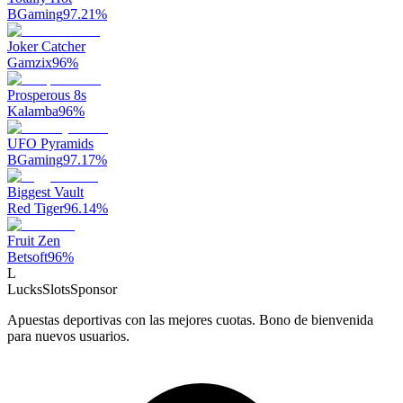
BGaming
97.21
%
Joker Catcher
Gamzix
96
%
Prosperous 8s
Kalamba
96
%
UFO Pyramids
BGaming
97.17
%
Biggest Vault
Red Tiger
96.14
%
Fruit Zen
Betsoft
96
%
L
LucksSlots
Sponsor
Apuestas deportivas con las mejores cuotas. Bono de bienvenida
para nuevos usuarios.