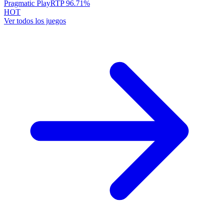
Pragmatic Play
RTP
96.71
%
HOT
Ver todos los juegos