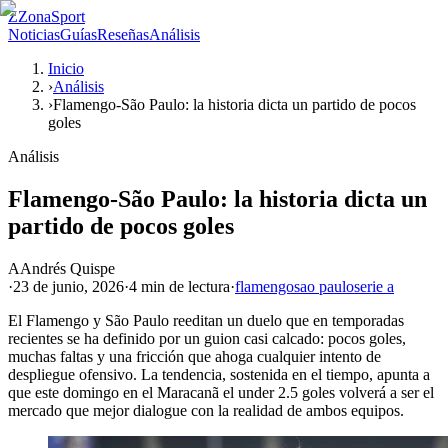
Z
ZonaSport
Noticias
Guías
Reseñas
Análisis
Inicio
›
Análisis
›
Flamengo-São Paulo: la historia dicta un partido de pocos
goles
Análisis
Flamengo-São Paulo: la historia dicta un
partido de pocos goles
A
Andrés Quispe
·
23 de junio, 2026
·
4 min
de lectura
·
flamengo
sao paulo
serie a
El Flamengo y São Paulo reeditan un duelo que en temporadas
recientes se ha definido por un guion casi calcado: pocos goles,
muchas faltas y una fricción que ahoga cualquier intento de
despliegue ofensivo. La tendencia, sostenida en el tiempo, apunta a
que este domingo en el Maracanã el under 2.5 goles volverá a ser el
mercado que mejor dialogue con la realidad de ambos equipos.