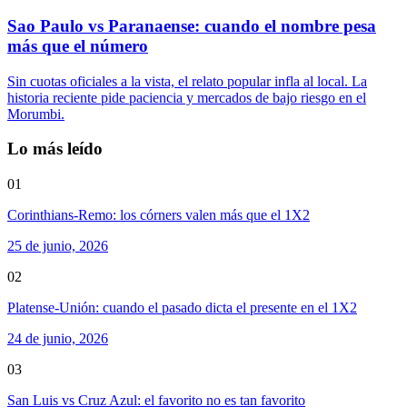
Sao Paulo vs Paranaense: cuando el nombre pesa
más que el número
Sin cuotas oficiales a la vista, el relato popular infla al local. La
historia reciente pide paciencia y mercados de bajo riesgo en el
Morumbi.
Lo más leído
01
Corinthians-Remo: los córners valen más que el 1X2
25 de junio, 2026
02
Platense-Unión: cuando el pasado dicta el presente en el 1X2
24 de junio, 2026
03
San Luis vs Cruz Azul: el favorito no es tan favorito