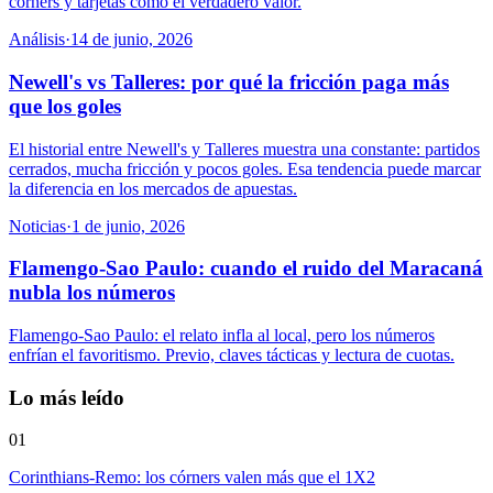
corners y tarjetas como el verdadero valor.
Análisis
·
14 de junio, 2026
Newell's vs Talleres: por qué la fricción paga más
que los goles
El historial entre Newell's y Talleres muestra una constante: partidos
cerrados, mucha fricción y pocos goles. Esa tendencia puede marcar
la diferencia en los mercados de apuestas.
Noticias
·
1 de junio, 2026
Flamengo-Sao Paulo: cuando el ruido del Maracaná
nubla los números
Flamengo-Sao Paulo: el relato infla al local, pero los números
enfrían el favoritismo. Previo, claves tácticas y lectura de cuotas.
Lo más leído
01
Corinthians-Remo: los córners valen más que el 1X2