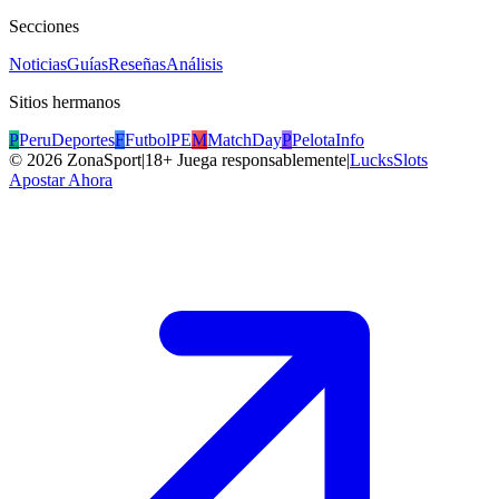
Secciones
Noticias
Guías
Reseñas
Análisis
Sitios hermanos
P
PeruDeportes
F
FutbolPE
M
MatchDay
P
PelotaInfo
©
2026
ZonaSport
|
18+ Juega responsablemente
|
LucksSlots
Apostar Ahora