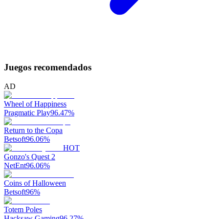
Juegos recomendados
AD
Wheel of Happiness
Pragmatic Play
96.47
%
Return to the Copa
Betsoft
96.06
%
HOT
Gonzo's Quest 2
NetEnt
96.06
%
Coins of Halloween
Betsoft
96
%
Totem Poles
Hacksaw Gaming
96.27
%