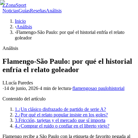
Z
ZonaSport
Noticias
Guías
Reseñas
Análisis
Inicio
›
Análisis
›
Flamengo-São Paulo: por qué el historial enfría el relato
goleador
Análisis
Flamengo-São Paulo: por qué el historial
enfría el relato goleador
L
Lucía Paredes
·
14 de junio, 2026
·
4 min
de lectura
·
flamengo
sao paulo
historial
Contenido del artículo
1.
¿Un clásico disfrazado de partido de serie A?
2.
¿Por qué el relato popular insiste en los goles?
3.
Fricción, tarjetas y el mercado que sí importa
4.
¿Comprar el ruido o confiar en el libreto viejo?
Flamengo recibe a São Paulo con la etiqueta de favorito pegada al