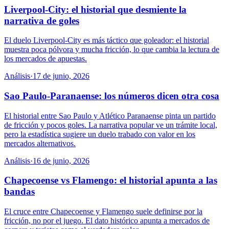
Liverpool-City: el historial que desmiente la
narrativa de goles
El duelo Liverpool-City es más táctico que goleador: el historial
muestra poca pólvora y mucha fricción, lo que cambia la lectura de
los mercados de apuestas.
Análisis
·
17 de junio, 2026
Sao Paulo-Paranaense: los números dicen otra cosa
El historial entre Sao Paulo y Atlético Paranaense pinta un partido
de fricción y pocos goles. La narrativa popular ve un trámite local,
pero la estadística sugiere un duelo trabado con valor en los
mercados alternativos.
Análisis
·
16 de junio, 2026
Chapecoense vs Flamengo: el historial apunta a las
bandas
El cruce entre Chapecoense y Flamengo suele definirse por la
fricción, no por el juego. El dato histórico apunta a mercados de