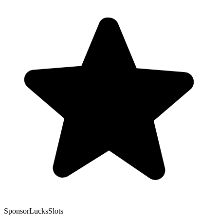
Sponsor
LucksSlots