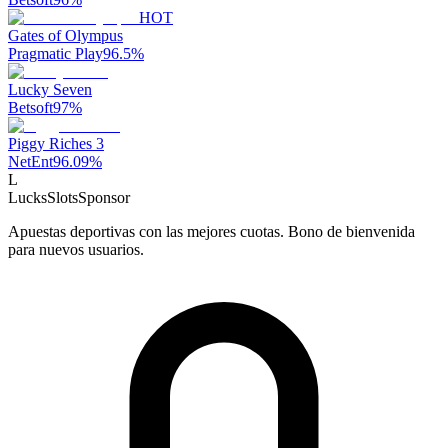
HOT
Gates of Olympus
Pragmatic Play
96.5
%
Lucky Seven
Betsoft
97
%
Piggy Riches 3
NetEnt
96.09
%
L
LucksSlots
Sponsor
Apuestas deportivas con las mejores cuotas. Bono de bienvenida
para nuevos usuarios.