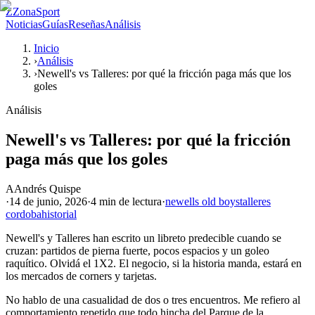
Z
ZonaSport
Noticias
Guías
Reseñas
Análisis
Inicio
›
Análisis
›
Newell's vs Talleres: por qué la fricción paga más que los
goles
Análisis
Newell's vs Talleres: por qué la fricción
paga más que los goles
A
Andrés Quispe
·
14 de junio, 2026
·
4 min
de lectura
·
newells old boys
talleres
cordoba
historial
Newell's y Talleres han escrito un libreto predecible cuando se
cruzan: partidos de pierna fuerte, pocos espacios y un goleo
raquítico. Olvidá el 1X2. El negocio, si la historia manda, estará en
los mercados de corners y tarjetas.
No hablo de una casualidad de dos o tres encuentros. Me refiero al
comportamiento repetido que todo hincha del Parque de la