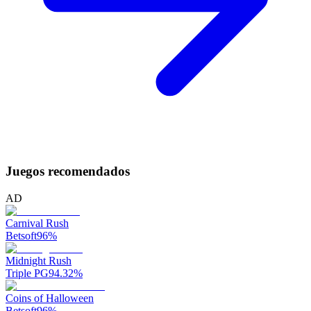
Juegos recomendados
AD
Carnival Rush
Betsoft
96
%
Midnight Rush
Triple PG
94.32
%
Coins of Halloween
Betsoft
96
%