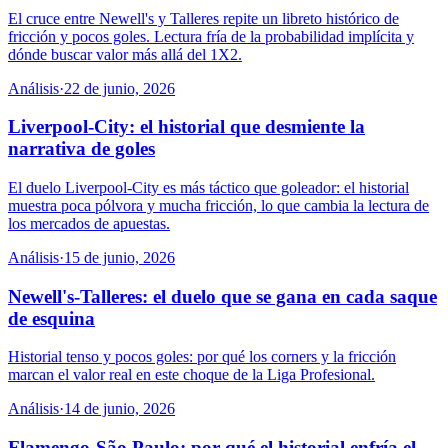
El cruce entre Newell's y Talleres repite un libreto histórico de
fricción y pocos goles. Lectura fría de la probabilidad implícita y
dónde buscar valor más allá del 1X2.
Análisis
·
22 de junio, 2026
Liverpool-City: el historial que desmiente la
narrativa de goles
El duelo Liverpool-City es más táctico que goleador: el historial
muestra poca pólvora y mucha fricción, lo que cambia la lectura de
los mercados de apuestas.
Análisis
·
15 de junio, 2026
Newell's-Talleres: el duelo que se gana en cada saque
de esquina
Historial tenso y pocos goles: por qué los corners y la fricción
marcan el valor real en este choque de la Liga Profesional.
Análisis
·
14 de junio, 2026
Flamengo-São Paulo: por qué el historial enfría el