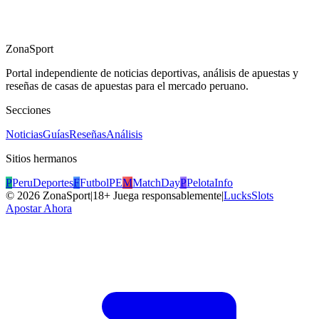
ZonaSport
Portal independiente de noticias deportivas, análisis de apuestas y
reseñas de casas de apuestas para el mercado peruano.
Secciones
Noticias
Guías
Reseñas
Análisis
Sitios hermanos
P
PeruDeportes
F
FutbolPE
M
MatchDay
P
PelotaInfo
©
2026
ZonaSport
|
18+ Juega responsablemente
|
LucksSlots
Apostar Ahora