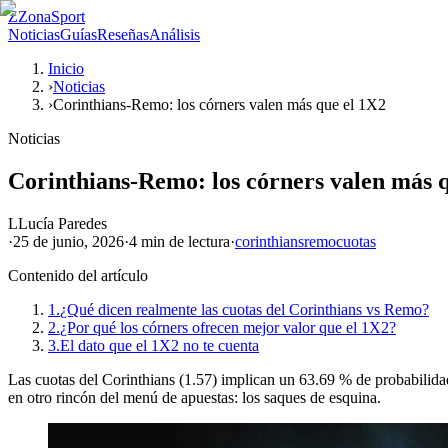
Z
ZonaSport
Noticias
Guías
Reseñas
Análisis
Inicio
›
Noticias
›
Corinthians-Remo: los córners valen más que el 1X2
Noticias
Corinthians-Remo: los córners valen más 
L
Lucía Paredes
·
25 de junio, 2026
·
4 min
de lectura
·
corinthians
remo
cuotas
Contenido del artículo
1.
¿Qué dicen realmente las cuotas del Corinthians vs Remo?
2.
¿Por qué los córners ofrecen mejor valor que el 1X2?
3.
El dato que el 1X2 no te cuenta
Las cuotas del Corinthians (1.57) implican un 63.69 % de probabilidad 
en otro rincón del menú de apuestas: los saques de esquina.