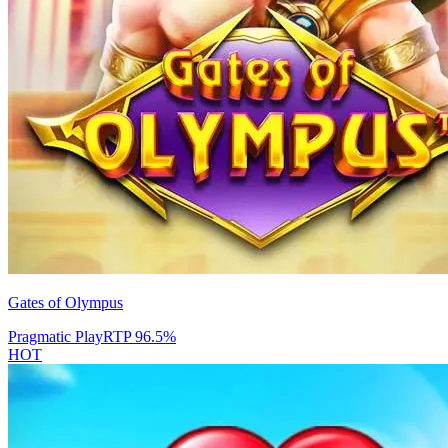
Gates of Olympus
Pragmatic Play
RTP
96.5
%
HOT