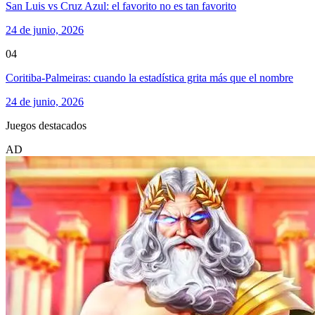
San Luis vs Cruz Azul: el favorito no es tan favorito
24 de junio, 2026
04
Coritiba-Palmeiras: cuando la estadística grita más que el nombre
24 de junio, 2026
Juegos destacados
AD