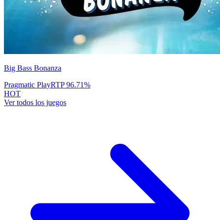
Big Bass Bonanza
Pragmatic Play
RTP
96.71
%
HOT
Ver todos los juegos