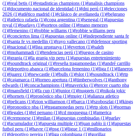
(
1
)
#
real betis
(
1
)
#
estadisticas champions
(
1
)
#
analisis champions
(
1
)
#
documento nacional de identidad
(
1
)
#
dni perú
(
1
)
#
elecciones
2026
(
1
)
#
atlético madrid
(
1
)
#
clásico de avellaneda
(
1
)
#
belgrano
(
1
)
#
atletico rafaela
(
1
)
#
copa argentina
(
1
)
#
senegal
(
1
)
#
apuestas
royal
(
1
)
#
parlays
(
1
)
#
sorteos online
(
1
)
#
mano menezes
(
1
)
#
femenino
(
1
)
#
robbie williams
(
1
)
#
robbie williams peru
(
1
)
#
conciertos lima
(
1
)
#
apuestas online
(
1
)
#
independiente santa fe
(
1
)
#
santa fe vs medellin
(
1
)
#
rayo vallecano
(
1
)
#
defensor sporting
(
1
)
#
nacional
(
1
)
#
liga uruguaya
(
1
)
#
everton
(
1
)
#
saleh
(
1
)
#
mohammadi
(
1
)
#
tendencias perú
(
1
)
#
juegos de casino
(
1
)
#
granja
(
1
)
#
la granja vip peru
(
1
)
#
apuestas entretenimiento
(
1
)
#
soundtrack original
(
1
)
#
reseña tragamonedas
(
1
)
#
andré carrillo
(
1
)
#
deportivo abanca
(
1
)
#
barcelona femenino
(
1
)
#
liga f
(
1
)
#
llaneros
(
1
)
#
juarez
(
1
)
#
newcastle
(
1
)
#
bulls
(
1
)
#
slot
(
1
)
#
soundtrack
(
1
)
#
rtp
(
1
)
#
cajamarca
(
1
)
#
torneo apertura
(
1
)
#
timberwolves
(
1
)
#
anthony
edwards
(
1
)
#
concachampions
(
1
)
#
mavericks
(
1
)
#
tercer cuarto nba
(
1
)
#
mansfield
(
1
)
#
fa cup
(
1
)
#
junior
(
1
)
#
nuggets
(
1
)
#
nikola jokic
(
1
)
#
hornets
(
1
)
#
pronóstico nba
(
1
)
#
mujer
(
1
)
#
alianza atletico
(
1
)
#
pelicans
(
1
)
#
zion williamson
(
1
)
#
barca
(
1
)
#
szoboszlai
(
1
)
#
kings
(
1
)
#
pronostico nba
(
1
)
#
tragamonedas peru
(
1
)
#
rtp slots
(
1
)
#
normas
(
1
)
#
legales
(
1
)
#
el peruano
(
1
)
#
cd moquegua
(
1
)
#
america
(
1
)
#
cremonese
(
1
)
#
milan
(
1
)
#
apuestas combinadas
(
1
)
#
parlay
(
1
)
#
acumulador
(
1
)
#
apuesta multiple
(
1
)
#
juan pablo ii
(
1
)
#
apuestas
futbol peru
(
1
)
#
havre
(
1
)
#
psg
(
1
)
#
ligue 1
(
1
)
#
millonarios
(
1
)
#
deportivo pereira
(
1
)
#
liga colombiana
(
1
)
#
gorillaz