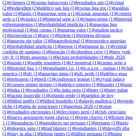
(
2
)
#
clippers
(
2
)
#
cuotas baloncesto
(
2
)
#
resultados uni
(
2
)
#
cristal
(
2
)
#
bodø/glimt
(
2
)
#
atlético san luis
(
1
)
#
cuotas liga mx
(
1
)
#
análisis
valor
(
1
)
#
lanús
(
1
)
#
apuestas serie a
(
1
)
#
cuotas apuestas
(
1
)
#
corners
serie a
(
1
)
#
clasico
(
1
)
#
historial serie a
(
1
)
#
chapecoense
(
1
)
#
historial
enfrentamientos
(
1
)
#
probabilidad implícita
(
1
)
#
apuestas liga
profesional
(
1
)
#
sin cuotas
(
1
)
#
apuesta valor
(
1
)
#
analisis tactico
(
1
)
#
pronosticos
(
1
)
#
nice
(
1
)
#
lorient
(
1
)
#
primera division
(
1
)
#
apuesta sin valor
(
1
)
#
ligaprofesional
(
1
)
#
pronostico apuestas
(
1
)
#
probabilidad implicita
(
1
)
#
genoa
(
1
)
#
gimnasia m.
(
1
)
#
central
cordoba de santiago
(
1
)
#
huracán
(
1
)
#
columbus crew
(
1
)
#
new york
city fc
(
1
)
#
mls apuestas
(
1
)
#
lectura probabilidades
(
1
)
#
mls 2026
(
1
)
#
austin
(
1
)
#
seattle sounders
(
1
)
#
cf montreal
(
1
)
#
cuotas serie a
(
1
)
#
historial liga 1
(
1
)
#
estudiantes l.p.
(
1
)
#
u.n.a.m. - pumas
(
1
)
#
club
america
(
1
)
#
ufc
(
1
)
#
apuestas mma
(
1
)
#
ufc perth
(
1
)
#
atlético grau
(
1
)
#
petroperu
(
1
)
#
perú
(
1
)
#
conference league
(
1
)
#
crystal palace
(
1
)
#
corners primer tiempo
(
1
)
#
atletico mineiro
(
1
)
#
thunder
(
1
)
#
suns
(
1
)
#
tinka
(
1
)
#
resultados
(
1
)
#
la tinka peru
(
1
)
#
inter
(
1
)
#
inter milan
(
1
)
#
racing louisville
(
1
)
#
orlando pride
(
1
)
#
partidos de hoy
(
1
)
#
fútbol inglés
(
1
)
#
fútbol brasileño
(
1
)
#
alavés mallorca
(
1
)
#
oviedo
elche
(
1
)
#
tabla de posiciones
(
1
)
#
apertura 2026
(
1
)
#
onpe
(
1
)
#
resultados electorales
(
1
)
#
elecciones perú
(
1
)
#
club cienciano
(
1
)
#
nuevo aeropuerto jorge chavez
(
1
)
#
jorge chavez
(
1
)
#
fixture liga
1
(
1
)
#
gasoducto
(
1
)
#
gasoducto sur peruano
(
1
)
#
peruano
(
1
)
#
lazio
(
1
)
#
phoenix suns
(
1
)
#
trail blazers
(
1
)
#
estudiantes
(
1
)
#
playoffs nba
(
1
)
#
play in nba
(
1
)
#
lebron james
(
1
)
#
fútbol peruano
(
1
)
#
braga