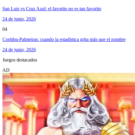
San Luis vs Cruz Azul: el favorito no es tan favorito
24 de junio, 2026
04
Coritiba-Palmeiras: cuando la estadística grita más que el nombre
24 de junio, 2026
Juegos destacados
AD