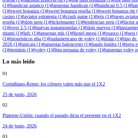
(
1
)
#
handicap asiatico
(
1
)
#
apuestas handicap
(
1
)
#
handicap 0.5
(
1
)
#
han
(
1
)
#
sweet bonanza
(
1
)
#
sweet bonanza reseña
(
1
)
#
sweet bonanza rtp
(
casino
(
1
)
#
aviator estrategia
(
1
)
#
crash game
(
1
)
#
jetx
(
1
)
#
juego aviato
reseña
(
1
)
#
slots peru
(
1
)
#
ticketmaster
(
1
)
#
tendencias peru
(
1
)
#
factor a
(
1
)
#
over 2.5
(
1
)
#
nuevas tragamonedas
(
1
)
#
slots nuevos
(
1
)
#
lanzamien
miami
(
1
)
#
lafc
(
1
)
#
apuestas mls
(
1
)
#
lionel messi
(
1
)
#
osasco
(
1
)
#
sesi
(
(
1
)
#
pronósticos nba
(
1
)
#
sudamericano de voley
(
1
)
#
dolar
(
1
)
#
tipo de
2026
(
1
)
#
unicaja
(
1
)
#
apuestas baloncesto
(
1
)
#
paulo londra
(
1
)
#
peru e
(
1
)
#
geminis
(
1
)
#
voley
(
1
)
#
liga peruana de voley
(
1
)
#
apuestas voley p
Lo más leído
01
Corinthians-Remo: los córners valen más que el 1X2
25 de junio, 2026
02
Platense-Unión: cuando el pasado dicta el presente en el 1X2
24 de junio, 2026
03