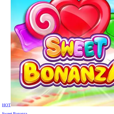
HOT
Sweet Bonanza