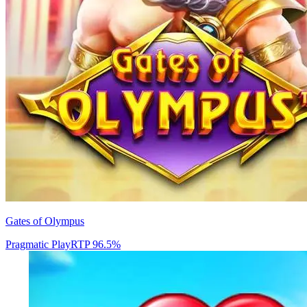
Gates of Olympus
Pragmatic Play
RTP
96.5
%