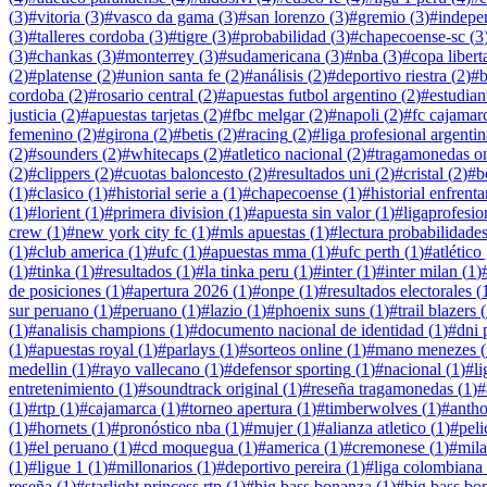
(
3
)
#
vitoria
(
3
)
#
vasco da gama
(
3
)
#
san lorenzo
(
3
)
#
gremio
(
3
)
#
indepe
(
3
)
#
talleres cordoba
(
3
)
#
tigre
(
3
)
#
probabilidad
(
3
)
#
chapecoense-sc
(
3
(
3
)
#
chankas
(
3
)
#
monterrey
(
3
)
#
sudamericana
(
3
)
#
nba
(
3
)
#
copa libert
(
2
)
#
platense
(
2
)
#
union santa fe
(
2
)
#
análisis
(
2
)
#
deportivo riestra
(
2
)
#
b
cordoba
(
2
)
#
rosario central
(
2
)
#
apuestas futbol argentino
(
2
)
#
estudian
justicia
(
2
)
#
apuestas tarjetas
(
2
)
#
fbc melgar
(
2
)
#
napoli
(
2
)
#
fc cajamar
femenino
(
2
)
#
girona
(
2
)
#
betis
(
2
)
#
racing
(
2
)
#
liga profesional argentin
(
2
)
#
sounders
(
2
)
#
whitecaps
(
2
)
#
atletico nacional
(
2
)
#
tragamonedas on
(
2
)
#
clippers
(
2
)
#
cuotas baloncesto
(
2
)
#
resultados uni
(
2
)
#
cristal
(
2
)
#
b
(
1
)
#
clasico
(
1
)
#
historial serie a
(
1
)
#
chapecoense
(
1
)
#
historial enfrent
(
1
)
#
lorient
(
1
)
#
primera division
(
1
)
#
apuesta sin valor
(
1
)
#
ligaprofesio
crew
(
1
)
#
new york city fc
(
1
)
#
mls apuestas
(
1
)
#
lectura probabilidade
(
1
)
#
club america
(
1
)
#
ufc
(
1
)
#
apuestas mma
(
1
)
#
ufc perth
(
1
)
#
atlético
(
1
)
#
tinka
(
1
)
#
resultados
(
1
)
#
la tinka peru
(
1
)
#
inter
(
1
)
#
inter milan
(
1
)
de posiciones
(
1
)
#
apertura 2026
(
1
)
#
onpe
(
1
)
#
resultados electorales
(
sur peruano
(
1
)
#
peruano
(
1
)
#
lazio
(
1
)
#
phoenix suns
(
1
)
#
trail blazers
(
(
1
)
#
analisis champions
(
1
)
#
documento nacional de identidad
(
1
)
#
dni 
(
1
)
#
apuestas royal
(
1
)
#
parlays
(
1
)
#
sorteos online
(
1
)
#
mano menezes
(
medellin
(
1
)
#
rayo vallecano
(
1
)
#
defensor sporting
(
1
)
#
nacional
(
1
)
#
l
entretenimiento
(
1
)
#
soundtrack original
(
1
)
#
reseña tragamonedas
(
1
)
#
(
1
)
#
rtp
(
1
)
#
cajamarca
(
1
)
#
torneo apertura
(
1
)
#
timberwolves
(
1
)
#
anth
(
1
)
#
hornets
(
1
)
#
pronóstico nba
(
1
)
#
mujer
(
1
)
#
alianza atletico
(
1
)
#
peli
(
1
)
#
el peruano
(
1
)
#
cd moquegua
(
1
)
#
america
(
1
)
#
cremonese
(
1
)
#
mil
(
1
)
#
ligue 1
(
1
)
#
millonarios
(
1
)
#
deportivo pereira
(
1
)
#
liga colombiana
reseña
(
1
)
#
starlight princess rtp
(
1
)
#
big bass bonanza
(
1
)
#
big bass bo