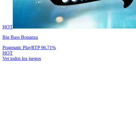
HOT
Big Bass Bonanza
Pragmatic Play
RTP
96.71
%
HOT
Ver todos los juegos