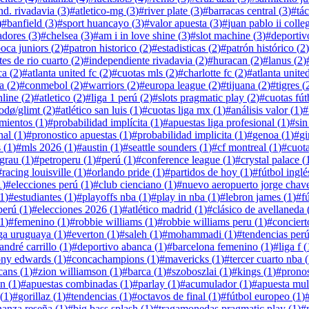
nd. rivadavia
(
3
)
#
atletico-mg
(
3
)
#
river plate
(
3
)
#
barracas central
(
3
)
#
tác
)
#
banfield
(
3
)
#
sport huancayo
(
3
)
#
valor apuesta
(
3
)
#
juan pablo ii colle
adores
(
3
)
#
chelsea
(
3
)
#
am i in love shine
(
3
)
#
slot machine
(
3
)
#
deportiv
oca juniors
(
2
)
#
patron historico
(
2
)
#
estadisticas
(
2
)
#
patrón histórico
(
2
)
tes de rio cuarto
(
2
)
#
independiente rivadavia
(
2
)
#
huracan
(
2
)
#
lanus
(
2
)
ca
(
2
)
#
atlanta united fc
(
2
)
#
cuotas mls
(
2
)
#
charlotte fc
(
2
)
#
atlanta unite
a
(
2
)
#
conmebol
(
2
)
#
warriors
(
2
)
#
europa league
(
2
)
#
tijuana
(
2
)
#
tigres
(
line
(
2
)
#
atletico
(
2
)
#
liga 1 perú
(
2
)
#
slots pragmatic play
(
2
)
#
cuotas fút
odø/glimt
(
2
)
#
atlético san luis
(
1
)
#
cuotas liga mx
(
1
)
#
análisis valor
(
1
)
#
amientos
(
1
)
#
probabilidad implícita
(
1
)
#
apuestas liga profesional
(
1
)
#
sin
nal
(
1
)
#
pronostico apuestas
(
1
)
#
probabilidad implicita
(
1
)
#
genoa
(
1
)
#
gi
s
(
1
)
#
mls 2026
(
1
)
#
austin
(
1
)
#
seattle sounders
(
1
)
#
cf montreal
(
1
)
#
cuota
 grau
(
1
)
#
petroperu
(
1
)
#
perú
(
1
)
#
conference league
(
1
)
#
crystal palace
(
#
racing louisville
(
1
)
#
orlando pride
(
1
)
#
partidos de hoy
(
1
)
#
fútbol inglé
1
)
#
elecciones perú
(
1
)
#
club cienciano
(
1
)
#
nuevo aeropuerto jorge chav
1
)
#
estudiantes
(
1
)
#
playoffs nba
(
1
)
#
play in nba
(
1
)
#
lebron james
(
1
)
#
f
perú
(
1
)
#
elecciones 2026
(
1
)
#
atlético madrid
(
1
)
#
clásico de avellaneda
1
)
#
femenino
(
1
)
#
robbie williams
(
1
)
#
robbie williams peru
(
1
)
#
conciert
iga uruguaya
(
1
)
#
everton
(
1
)
#
saleh
(
1
)
#
mohammadi
(
1
)
#
tendencias per
andré carrillo
(
1
)
#
deportivo abanca
(
1
)
#
barcelona femenino
(
1
)
#
liga f
(
ony edwards
(
1
)
#
concachampions
(
1
)
#
mavericks
(
1
)
#
tercer cuarto nba
(
cans
(
1
)
#
zion williamson
(
1
)
#
barca
(
1
)
#
szoboszlai
(
1
)
#
kings
(
1
)
#
pronos
an
(
1
)
#
apuestas combinadas
(
1
)
#
parlay
(
1
)
#
acumulador
(
1
)
#
apuesta mul
(
1
)
#
gorillaz
(
1
)
#
tendencias
(
1
)
#
octavos de final
(
1
)
#
fútbol europeo
(
1
)
nanza reseña
(
1
)
#
big bass splash
(
1
)
#
tragamonedas pragmatic play
(
1
)
#