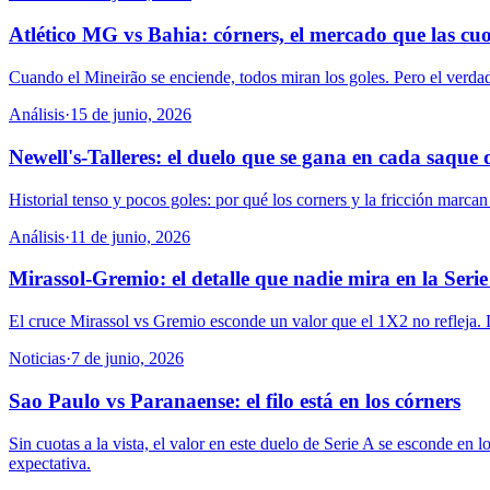
Atlético MG vs Bahia: córners, el mercado que las cuo
Cuando el Mineirão se enciende, todos miran los goles. Pero el verdade
Análisis
·
15 de junio, 2026
Newell's-Talleres: el duelo que se gana en cada saque 
Historial tenso y pocos goles: por qué los corners y la fricción marcan
Análisis
·
11 de junio, 2026
Mirassol-Gremio: el detalle que nadie mira en la Serie
El cruce Mirassol vs Gremio esconde un valor que el 1X2 no refleja. Lo
Noticias
·
7 de junio, 2026
Sao Paulo vs Paranaense: el filo está en los córners
Sin cuotas a la vista, el valor en este duelo de Serie A se esconde en
expectativa.