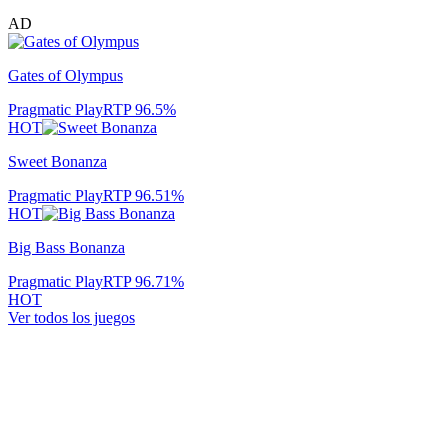
AD
Gates of Olympus
Pragmatic Play
RTP
96.5
%
HOT
Sweet Bonanza
Pragmatic Play
RTP
96.51
%
HOT
Big Bass Bonanza
Pragmatic Play
RTP
96.71
%
HOT
Ver todos los juegos