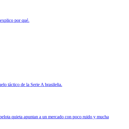
 explico por qué.
lo táctico de la Serie A brasileña.
 en pelota quieta apuntan a un mercado con poco ruido y mucha