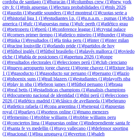
cordoba de santiago
(
1
)
#
huracán
(
1
)
#
columbus crew
(
1
)
#
new york
city fc
(
1
)
#
mls apuestas
(
1
)
#
lectura probabilidades
(
1
)
#
mls 2026
(
1
)
#
austin
(
1
)
#
seattle sounders
(
1
)
#
cf montreal
(
1
)
#
cuotas serie a
(
1
)
#
historial liga 1
(
1
)
#
estudiantes l.p.
(
1
)
#
u.n.a.m. - pumas
(
1
)
#
club
america
(
1
)
#
ufc
(
1
)
#
apuestas mma
(
1
)
#
ufc perth
(
1
)
#
atlético grau
(
1
)
#
petroperu
(
1
)
#
perú
(
1
)
#
conference league
(
1
)
#
crystal palace
(
1
)
#
corners primer tiempo
(
1
)
#
atletico mineiro
(
1
)
#
thunder
(
1
)
#
suns
(
1
)
#
tinka
(
1
)
#
resultados
(
1
)
#
la tinka peru
(
1
)
#
inter
(
1
)
#
inter milan
(
1
)
#
racing louisville
(
1
)
#
orlando pride
(
1
)
#
partidos de hoy
(
1
)
#
fútbol inglés
(
1
)
#
fútbol brasileño
(
1
)
#
alavés mallorca
(
1
)
#
oviedo
elche
(
1
)
#
tabla de posiciones
(
1
)
#
apertura 2026
(
1
)
#
onpe
(
1
)
#
resultados electorales
(
1
)
#
elecciones perú
(
1
)
#
club cienciano
(
1
)
#
nuevo aeropuerto jorge chavez
(
1
)
#
jorge chavez
(
1
)
#
fixture liga
1
(
1
)
#
gasoducto
(
1
)
#
gasoducto sur peruano
(
1
)
#
peruano
(
1
)
#
lazio
(
1
)
#
phoenix suns
(
1
)
#
trail blazers
(
1
)
#
estudiantes
(
1
)
#
playoffs nba
(
1
)
#
play in nba
(
1
)
#
lebron james
(
1
)
#
fútbol peruano
(
1
)
#
braga
(
1
)
#
real betis
(
1
)
#
estadisticas champions
(
1
)
#
analisis champions
(
1
)
#
documento nacional de identidad
(
1
)
#
dni perú
(
1
)
#
elecciones
2026
(
1
)
#
atlético madrid
(
1
)
#
clásico de avellaneda
(
1
)
#
belgrano
(
1
)
#
atletico rafaela
(
1
)
#
copa argentina
(
1
)
#
senegal
(
1
)
#
apuestas
royal
(
1
)
#
parlays
(
1
)
#
sorteos online
(
1
)
#
mano menezes
(
1
)
#
femenino
(
1
)
#
robbie williams
(
1
)
#
robbie williams peru
(
1
)
#
conciertos lima
(
1
)
#
apuestas online
(
1
)
#
independiente santa fe
(
1
)
#
santa fe vs medellin
(
1
)
#
rayo vallecano
(
1
)
#
defensor sporting
(
1
)
#
nacional
(
1
)
#
liga uruguaya
(
1
)
#
everton
(
1
)
#
saleh