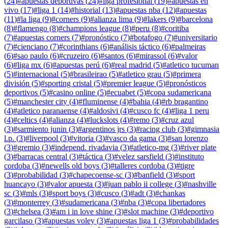
(
24
)
#
apuestas deportivas
(
24
)
#
liga profesional
(
19
)
#
apuestas en
vivo
(
17
)
#
liga 1
(
14
)
#
historial
(
13
)
#
apuestas nba
(
12
)
#
apuestas
(
11
)
#
la liga
(
9
)
#
corners
(
9
)
#
alianza lima
(
9
)
#
lakers
(
9
)
#
barcelona
(
8
)
#
flamengo
(
8
)
#
champions league
(
8
)
#
peru
(
8
)
#
coritiba
(
7
)
#
apuestas corners
(
7
)
#
pronóstico
(
7
)
#
botafogo
(
7
)
#
universitario
(
7
)
#
cienciano
(
7
)
#
corinthians
(
6
)
#
análisis táctico
(
6
)
#
palmeiras
(
6
)
#
sao paulo
(
6
)
#
cruzeiro
(
6
)
#
santos
(
6
)
#
mirassol
(
6
)
#
valor
(
6
)
#
liga mx
(
6
)
#
apuestas perú
(
6
)
#
real madrid
(
5
)
#
atletico tucuman
(
5
)
#
internacional
(
5
)
#
brasileirao
(
5
)
#
atletico grau
(
5
)
#
primera
división
(
5
)
#
sporting cristal
(
5
)
#
premier league
(
5
)
#
pronósticos
deportivos
(
5
)
#
casino online
(
5
)
#
ecuabet
(
5
)
#
copa sudamericana
(
5
)
#
manchester city
(
4
)
#
fluminense
(
4
)
#
bahia
(
4
)
#
rb bragantino
(
4
)
#
atletico paranaense
(
4
)
#
aldosivi
(
4
)
#
cusco fc
(
4
)
#
liga 1 peru
(
4
)
#
celtics
(
4
)
#
alianza
(
4
)
#
luckslots
(
4
)
#
remo
(
3
)
#
cruz azul
(
3
)
#
sarmiento junin
(
3
)
#
argentinos jrs
(
3
)
#
racing club
(
3
)
#
gimnasia
l.p.
(
3
)
#
liverpool
(
3
)
#
vitoria
(
3
)
#
vasco da gama
(
3
)
#
san lorenzo
(
3
)
#
gremio
(
3
)
#
independ. rivadavia
(
3
)
#
atletico-mg
(
3
)
#
river plate
(
3
)
#
barracas central
(
3
)
#
táctica
(
3
)
#
velez sarsfield
(
3
)
#
instituto
cordoba
(
3
)
#
newells old boys
(
3
)
#
talleres cordoba
(
3
)
#
tigre
(
3
)
#
probabilidad
(
3
)
#
chapecoense-sc
(
3
)
#
banfield
(
3
)
#
sport
huancayo
(
3
)
#
valor apuesta
(
3
)
#
juan pablo ii college
(
3
)
#
nashville
sc
(
3
)
#
mls
(
3
)
#
sport boys
(
3
)
#
cusco
(
3
)
#
adt
(
3
)
#
chankas
(
3
)
#
monterrey
(
3
)
#
sudamericana
(
3
)
#
nba
(
3
)
#
copa libertadores
(
3
)
#
chelsea
(
3
)
#
am i in love shine
(
3
)
#
slot machine
(
3
)
#
deportivo
garcilaso
(
3
)
#
apuestas voley
(
3
)
#
apuestas liga 1
(
3
)
#
probabilidades