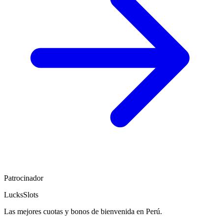
Patrocinador
LucksSlots
Las mejores cuotas y bonos de bienvenida en Perú.