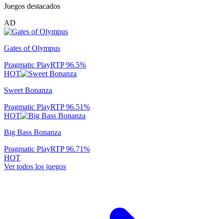
Juegos destacados
AD
Gates of Olympus
Pragmatic Play
RTP
96.5
%
HOT
Sweet Bonanza
Pragmatic Play
RTP
96.51
%
HOT
Big Bass Bonanza
Pragmatic Play
RTP
96.71
%
HOT
Ver todos los juegos