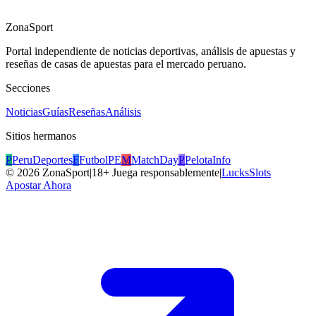
ZonaSport
Portal independiente de noticias deportivas, análisis de apuestas y
reseñas de casas de apuestas para el mercado peruano.
Secciones
Noticias
Guías
Reseñas
Análisis
Sitios hermanos
P
PeruDeportes
F
FutbolPE
M
MatchDay
P
PelotaInfo
©
2026
ZonaSport
|
18+ Juega responsablemente
|
LucksSlots
Apostar Ahora