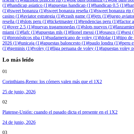
(
1
)
#
handicap asiatico
(
1
)
#
apuestas handicap
(
1
)
#
handicap 0.5
(
1
)
#
han
(
1
)
#
sweet bonanza
(
1
)
#
sweet bonanza reseña
(
1
)
#
sweet bonanza rtp
(
casino
(
1
)
#
aviator estrategia
(
1
)
#
crash game
(
1
)
#
jetx
(
1
)
#
juego aviato
reseña
(
1
)
#
slots peru
(
1
)
#
ticketmaster
(
1
)
#
tendencias peru
(
1
)
#
factor a
(
1
)
#
over 2.5
(
1
)
#
nuevas tragamonedas
(
1
)
#
slots nuevos
(
1
)
#
lanzamien
miami
(
1
)
#
lafc
(
1
)
#
apuestas mls
(
1
)
#
lionel messi
(
1
)
#
osasco
(
1
)
#
sesi
(
(
1
)
#
pronósticos nba
(
1
)
#
sudamericano de voley
(
1
)
#
dolar
(
1
)
#
tipo de
2026
(
1
)
#
unicaja
(
1
)
#
apuestas baloncesto
(
1
)
#
paulo londra
(
1
)
#
peru e
(
1
)
#
geminis
(
1
)
#
voley
(
1
)
#
liga peruana de voley
(
1
)
#
apuestas voley p
Lo más leído
01
Corinthians-Remo: los córners valen más que el 1X2
25 de junio, 2026
02
Platense-Unión: cuando el pasado dicta el presente en el 1X2
24 de junio, 2026
03