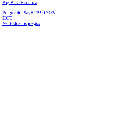
Big Bass Bonanza
Pragmatic Play
RTP
96.71
%
HOT
Ver todos los juegos