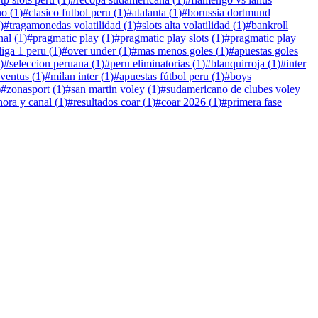
no
(
1
)
#
clasico futbol peru
(
1
)
#
atalanta
(
1
)
#
borussia dortmund
)
#
tragamonedas volatilidad
(
1
)
#
slots alta volatilidad
(
1
)
#
bankroll
nal
(
1
)
#
pragmatic play
(
1
)
#
pragmatic play slots
(
1
)
#
pragmatic play
liga 1 peru
(
1
)
#
over under
(
1
)
#
mas menos goles
(
1
)
#
apuestas goles
)
#
seleccion peruana
(
1
)
#
peru eliminatorias
(
1
)
#
blanquirroja
(
1
)
#
inter
uventus
(
1
)
#
milan inter
(
1
)
#
apuestas fútbol peru
(
1
)
#
boys
)
#
zonasport
(
1
)
#
san martin voley
(
1
)
#
sudamericano de clubes voley
hora y canal
(
1
)
#
resultados coar
(
1
)
#
coar 2026
(
1
)
#
primera fase