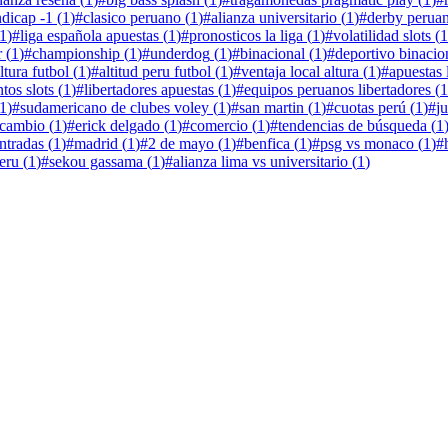
dicap -1
(
1
)
#
clasico peruano
(
1
)
#
alianza universitario
(
1
)
#
derby perua
1
)
#
liga española apuestas
(
1
)
#
pronosticos la liga
(
1
)
#
volatilidad slots
(
1
r
(
1
)
#
championship
(
1
)
#
underdog
(
1
)
#
binacional
(
1
)
#
deportivo binacio
ltura futbol
(
1
)
#
altitud peru futbol
(
1
)
#
ventaja local altura
(
1
)
#
apuestas 
tos slots
(
1
)
#
libertadores apuestas
(
1
)
#
equipos peruanos libertadores
(
1
1
)
#
sudamericano de clubes voley
(
1
)
#
san martin
(
1
)
#
cuotas perú
(
1
)
#
j
 cambio
(
1
)
#
erick delgado
(
1
)
#
comercio
(
1
)
#
tendencias de búsqueda
(
1
ntradas
(
1
)
#
madrid
(
1
)
#
2 de mayo
(
1
)
#
benfica
(
1
)
#
psg vs monaco
(
1
)
#
eru
(
1
)
#
sekou gassama
(
1
)
#
alianza lima vs universitario
(
1
)