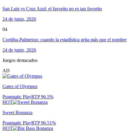
San Luis vs Cruz Azul: el favorito no es tan favorito
24 de junio, 2026
04
Coritiba-Palmeiras: cuando la estadística grita más que el nombre
24 de junio, 2026
Juegos destacados
AD
Gates of Olympus
Pragmatic Play
RTP
96.5
%
HOT
Sweet Bonanza
Pragmatic Play
RTP
96.51
%
HOT