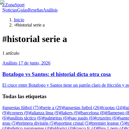
Z
ZonaSport
Noticias
Guías
Reseñas
Análisis
Inicio
›
#historial serie a
#
historial serie a
1
artículo
Análisis
·
17 de junio, 2026
Botafogo vs Santos: el historial dicta otra cosa
El cruce entre Botafogo y Santos tiene un patrón claro de fricción y p
Todas las etiquetas
#
apuestas fútbol
(
75
)
#
serie a
(
29
)
#
apuestas futbol
(
26
)
#
cuotas
(
24
)
#
a
(
9
)
#
corners
(
9
)
#
alianza lima
(
9
)
#
lakers
(
9
)
#
barcelona
(
8
)
#
flamengo
(
(
6
)
#
análisis táctico
(
6
)
#
palmeiras
(
6
)
#
sao paulo
(
6
)
#
cruzeiro
(
6
)
#
sant
grau
(
5
)
#
primera división
(
5
)
#
sporting cristal
(
5
)
#
premier league
(
5
)
#
(
4
)
#
atletico paranaense
(
4
)
#
aldosivi
(
4
)
#
cusco fc
(
4
)
#
liga 1 peru
(
4
)
#
c