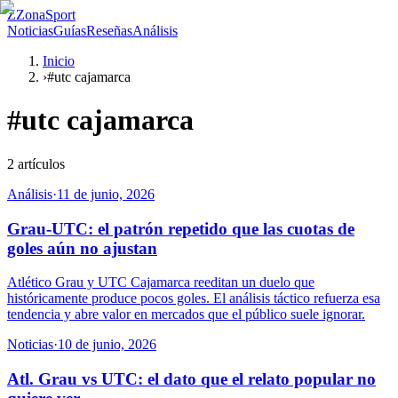
Z
ZonaSport
Noticias
Guías
Reseñas
Análisis
Inicio
›
#utc cajamarca
#
utc cajamarca
2
artículos
Análisis
·
11 de junio, 2026
Grau-UTC: el patrón repetido que las cuotas de
goles aún no ajustan
Atlético Grau y UTC Cajamarca reeditan un duelo que
históricamente produce pocos goles. El análisis táctico refuerza esa
tendencia y abre valor en mercados que el público suele ignorar.
Noticias
·
10 de junio, 2026
Atl. Grau vs UTC: el dato que el relato popular no