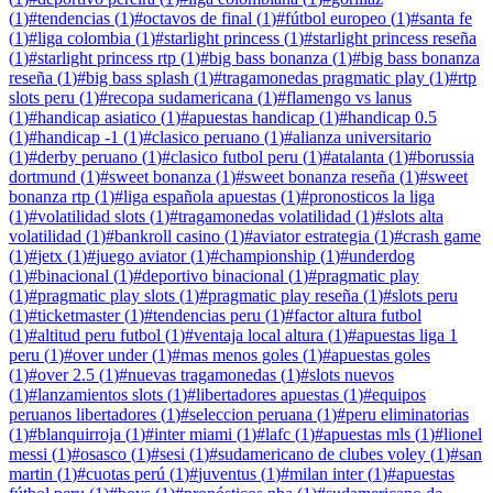
(
1
)
#
tendencias
(
1
)
#
octavos de final
(
1
)
#
fútbol europeo
(
1
)
#
santa fe
(
1
)
#
liga colombia
(
1
)
#
starlight princess
(
1
)
#
starlight princess reseña
(
1
)
#
starlight princess rtp
(
1
)
#
big bass bonanza
(
1
)
#
big bass bonanza
reseña
(
1
)
#
big bass splash
(
1
)
#
tragamonedas pragmatic play
(
1
)
#
rtp
slots peru
(
1
)
#
recopa sudamericana
(
1
)
#
flamengo vs lanus
(
1
)
#
handicap asiatico
(
1
)
#
apuestas handicap
(
1
)
#
handicap 0.5
(
1
)
#
handicap -1
(
1
)
#
clasico peruano
(
1
)
#
alianza universitario
(
1
)
#
derby peruano
(
1
)
#
clasico futbol peru
(
1
)
#
atalanta
(
1
)
#
borussia
dortmund
(
1
)
#
sweet bonanza
(
1
)
#
sweet bonanza reseña
(
1
)
#
sweet
bonanza rtp
(
1
)
#
liga española apuestas
(
1
)
#
pronosticos la liga
(
1
)
#
volatilidad slots
(
1
)
#
tragamonedas volatilidad
(
1
)
#
slots alta
volatilidad
(
1
)
#
bankroll casino
(
1
)
#
aviator estrategia
(
1
)
#
crash game
(
1
)
#
jetx
(
1
)
#
juego aviator
(
1
)
#
championship
(
1
)
#
underdog
(
1
)
#
binacional
(
1
)
#
deportivo binacional
(
1
)
#
pragmatic play
(
1
)
#
pragmatic play slots
(
1
)
#
pragmatic play reseña
(
1
)
#
slots peru
(
1
)
#
ticketmaster
(
1
)
#
tendencias peru
(
1
)
#
factor altura futbol
(
1
)
#
altitud peru futbol
(
1
)
#
ventaja local altura
(
1
)
#
apuestas liga 1
peru
(
1
)
#
over under
(
1
)
#
mas menos goles
(
1
)
#
apuestas goles
(
1
)
#
over 2.5
(
1
)
#
nuevas tragamonedas
(
1
)
#
slots nuevos
(
1
)
#
lanzamientos slots
(
1
)
#
libertadores apuestas
(
1
)
#
equipos
peruanos libertadores
(
1
)
#
seleccion peruana
(
1
)
#
peru eliminatorias
(
1
)
#
blanquirroja
(
1
)
#
inter miami
(
1
)
#
lafc
(
1
)
#
apuestas mls
(
1
)
#
lionel
messi
(
1
)
#
osasco
(
1
)
#
sesi
(
1
)
#
sudamericano de clubes voley
(
1
)
#
san
martin
(
1
)
#
cuotas perú
(
1
)
#
juventus
(
1
)
#
milan inter
(
1
)
#
apuestas