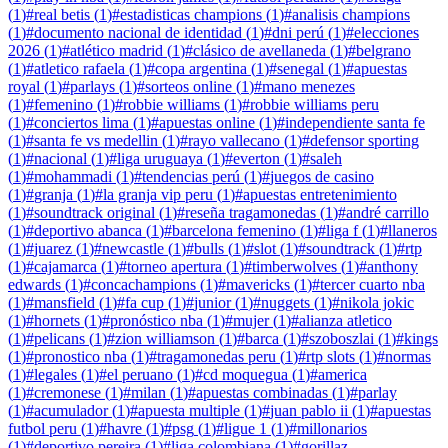
(
1
)
#
real betis
(
1
)
#
estadisticas champions
(
1
)
#
analisis champions
(
1
)
#
documento nacional de identidad
(
1
)
#
dni perú
(
1
)
#
elecciones
2026
(
1
)
#
atlético madrid
(
1
)
#
clásico de avellaneda
(
1
)
#
belgrano
(
1
)
#
atletico rafaela
(
1
)
#
copa argentina
(
1
)
#
senegal
(
1
)
#
apuestas
royal
(
1
)
#
parlays
(
1
)
#
sorteos online
(
1
)
#
mano menezes
(
1
)
#
femenino
(
1
)
#
robbie williams
(
1
)
#
robbie williams peru
(
1
)
#
conciertos lima
(
1
)
#
apuestas online
(
1
)
#
independiente santa fe
(
1
)
#
santa fe vs medellin
(
1
)
#
rayo vallecano
(
1
)
#
defensor sporting
(
1
)
#
nacional
(
1
)
#
liga uruguaya
(
1
)
#
everton
(
1
)
#
saleh
(
1
)
#
mohammadi
(
1
)
#
tendencias perú
(
1
)
#
juegos de casino
(
1
)
#
granja
(
1
)
#
la granja vip peru
(
1
)
#
apuestas entretenimiento
(
1
)
#
soundtrack original
(
1
)
#
reseña tragamonedas
(
1
)
#
andré carrillo
(
1
)
#
deportivo abanca
(
1
)
#
barcelona femenino
(
1
)
#
liga f
(
1
)
#
llaneros
(
1
)
#
juarez
(
1
)
#
newcastle
(
1
)
#
bulls
(
1
)
#
slot
(
1
)
#
soundtrack
(
1
)
#
rtp
(
1
)
#
cajamarca
(
1
)
#
torneo apertura
(
1
)
#
timberwolves
(
1
)
#
anthony
edwards
(
1
)
#
concachampions
(
1
)
#
mavericks
(
1
)
#
tercer cuarto nba
(
1
)
#
mansfield
(
1
)
#
fa cup
(
1
)
#
junior
(
1
)
#
nuggets
(
1
)
#
nikola jokic
(
1
)
#
hornets
(
1
)
#
pronóstico nba
(
1
)
#
mujer
(
1
)
#
alianza atletico
(
1
)
#
pelicans
(
1
)
#
zion williamson
(
1
)
#
barca
(
1
)
#
szoboszlai
(
1
)
#
kings
(
1
)
#
pronostico nba
(
1
)
#
tragamonedas peru
(
1
)
#
rtp slots
(
1
)
#
normas
(
1
)
#
legales
(
1
)
#
el peruano
(
1
)
#
cd moquegua
(
1
)
#
america
(
1
)
#
cremonese
(
1
)
#
milan
(
1
)
#
apuestas combinadas
(
1
)
#
parlay
(
1
)
#
acumulador
(
1
)
#
apuesta multiple
(
1
)
#
juan pablo ii
(
1
)
#
apuestas
futbol peru
(
1
)
#
havre
(
1
)
#
psg
(
1
)
#
ligue 1
(
1
)
#
millonarios
(
1
)
#
deportivo pereira
(
1
)
#
liga colombiana
(
1
)
#
gorillaz