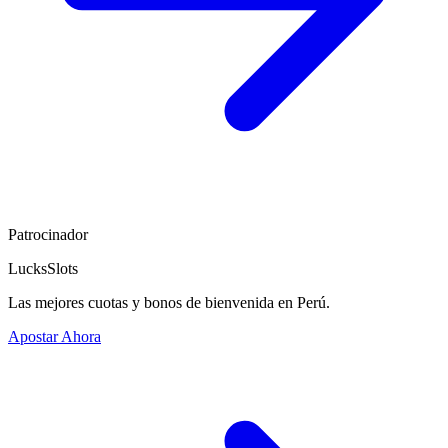
Patrocinador
LucksSlots
Las mejores cuotas y bonos de bienvenida en Perú.
Apostar Ahora