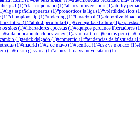
dicap -1
(
1
)
#
clasico peruano
(
1
)
#
alianza universitario
(
1
)
#
derby perua
1
)
#
liga española apuestas
(
1
)
#
pronosticos la liga
(
1
)
#
volatilidad slots
(
1
r
(
1
)
#
championship
(
1
)
#
underdog
(
1
)
#
binacional
(
1
)
#
deportivo binacio
ltura futbol
(
1
)
#
altitud peru futbol
(
1
)
#
ventaja local altura
(
1
)
#
apuestas 
tos slots
(
1
)
#
libertadores apuestas
(
1
)
#
equipos peruanos libertadores
(
1
1
)
#
sudamericano de clubes voley
(
1
)
#
san martin
(
1
)
#
cuotas perú
(
1
)
#
j
 cambio
(
1
)
#
erick delgado
(
1
)
#
comercio
(
1
)
#
tendencias de búsqueda
(
1
ntradas
(
1
)
#
madrid
(
1
)
#
2 de mayo
(
1
)
#
benfica
(
1
)
#
psg vs monaco
(
1
)
#
eru
(
1
)
#
sekou gassama
(
1
)
#
alianza lima vs universitario
(
1
)