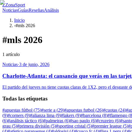
Z
ZonaSport
Noticias
Guías
Reseñas
Análisis
Inicio
›
#mls 2026
#
mls 2026
1
artículo
Noticias
·
3 de junio, 2026
Charlotte-Atlanta: el cansancio que verás en las tarjet
El partido del jueves no tiene cuotas claras de 1X2, pero el desgaste d
Todas las etiquetas
#
apuestas fútbol
(
75
)
#
serie a
(
29
)
#
apuestas futbol
(
26
)
#
cuotas
(
24
)
#
a
(
9
)
#
corners
(
9
)
#
alianza lima
(
9
)
#
lakers
(
9
)
#
barcelona
(
8
)
#
flamengo
(
(
6
)
#
análisis táctico
(
6
)
#
palmeiras
(
6
)
#
sao paulo
(
6
)
#
cruzeiro
(
6
)
#
sant
grau
(
5
)
#
primera división
(
5
)
#
sporting cristal
(
5
)
#
premier league
(
5
)
#
(
4
)
#
atletico paranaense
(
4
)
#
aldosivi
(
4
)
#
cusco fc
(
4
)
#
liga 1 peru
(
4
)
#
c