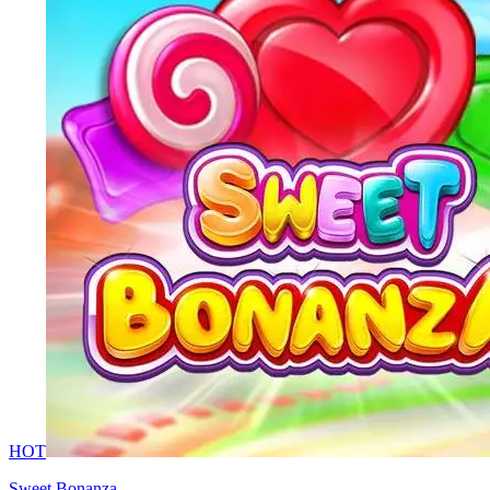
HOT
Sweet Bonanza