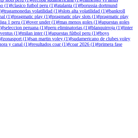
no
(
1
)
#
clasico futbol peru
(
1
)
#
atalanta
(
1
)
#
borussia dortmund
)
#
tragamonedas volatilidad
(
1
)
#
slots alta volatilidad
(
1
)
#
bankroll
nal
(
1
)
#
pragmatic play
(
1
)
#
pragmatic play slots
(
1
)
#
pragmatic play
liga 1 peru
(
1
)
#
over under
(
1
)
#
mas menos goles
(
1
)
#
apuestas goles
)
#
seleccion peruana
(
1
)
#
peru eliminatorias
(
1
)
#
blanquirroja
(
1
)
#
inter
uventus
(
1
)
#
milan inter
(
1
)
#
apuestas fútbol peru
(
1
)
#
boys
)
#
zonasport
(
1
)
#
san martin voley
(
1
)
#
sudamericano de clubes voley
hora y canal
(
1
)
#
resultados coar
(
1
)
#
coar 2026
(
1
)
#
primera fase