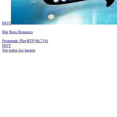
HOT
Big Bass Bonanza
Pragmatic Play
RTP
96.71
%
HOT
Ver todos los juegos