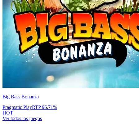
Big Bass Bonanza
Pragmatic Play
RTP
96.71
%
HOT
Ver todos los juegos