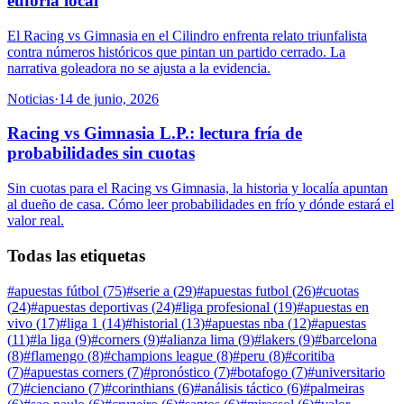
euforia local
El Racing vs Gimnasia en el Cilindro enfrenta relato triunfalista
contra números históricos que pintan un partido cerrado. La
narrativa goleadora no se ajusta a la evidencia.
Noticias
·
14 de junio, 2026
Racing vs Gimnasia L.P.: lectura fría de
probabilidades sin cuotas
Sin cuotas para el Racing vs Gimnasia, la historia y localía apuntan
al dueño de casa. Cómo leer probabilidades en frío y dónde estará el
valor real.
Todas las etiquetas
#
apuestas fútbol
(
75
)
#
serie a
(
29
)
#
apuestas futbol
(
26
)
#
cuotas
(
24
)
#
apuestas deportivas
(
24
)
#
liga profesional
(
19
)
#
apuestas en
vivo
(
17
)
#
liga 1
(
14
)
#
historial
(
13
)
#
apuestas nba
(
12
)
#
apuestas
(
11
)
#
la liga
(
9
)
#
corners
(
9
)
#
alianza lima
(
9
)
#
lakers
(
9
)
#
barcelona
(
8
)
#
flamengo
(
8
)
#
champions league
(
8
)
#
peru
(
8
)
#
coritiba
(
7
)
#
apuestas corners
(
7
)
#
pronóstico
(
7
)
#
botafogo
(
7
)
#
universitario
(
7
)
#
cienciano
(
7
)
#
corinthians
(
6
)
#
análisis táctico
(
6
)
#
palmeiras