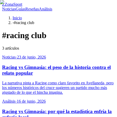
Z
ZonaSport
Noticias
Guías
Reseñas
Análisis
Inicio
›
#racing club
#
racing club
3
artículos
Noticias
·
23 de junio, 2026
Racing vs Gimnasia: el peso de la historia contra el
relato popular
La narrativa pinta a Racing como claro favorito en Avellaneda, pero
los números históricos del cruce sugieren un partido mucho más
ajustado de lo que el hincha imagina.
Análisis
·
16 de junio, 2026
Racing vs Gimnasia: por qué la estadística enfría la