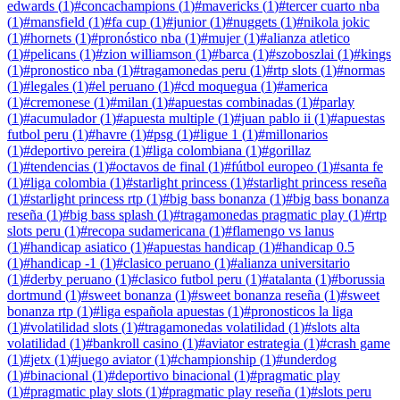
edwards
(
1
)
#
concachampions
(
1
)
#
mavericks
(
1
)
#
tercer cuarto nba
(
1
)
#
mansfield
(
1
)
#
fa cup
(
1
)
#
junior
(
1
)
#
nuggets
(
1
)
#
nikola jokic
(
1
)
#
hornets
(
1
)
#
pronóstico nba
(
1
)
#
mujer
(
1
)
#
alianza atletico
(
1
)
#
pelicans
(
1
)
#
zion williamson
(
1
)
#
barca
(
1
)
#
szoboszlai
(
1
)
#
kings
(
1
)
#
pronostico nba
(
1
)
#
tragamonedas peru
(
1
)
#
rtp slots
(
1
)
#
normas
(
1
)
#
legales
(
1
)
#
el peruano
(
1
)
#
cd moquegua
(
1
)
#
america
(
1
)
#
cremonese
(
1
)
#
milan
(
1
)
#
apuestas combinadas
(
1
)
#
parlay
(
1
)
#
acumulador
(
1
)
#
apuesta multiple
(
1
)
#
juan pablo ii
(
1
)
#
apuestas
futbol peru
(
1
)
#
havre
(
1
)
#
psg
(
1
)
#
ligue 1
(
1
)
#
millonarios
(
1
)
#
deportivo pereira
(
1
)
#
liga colombiana
(
1
)
#
gorillaz
(
1
)
#
tendencias
(
1
)
#
octavos de final
(
1
)
#
fútbol europeo
(
1
)
#
santa fe
(
1
)
#
liga colombia
(
1
)
#
starlight princess
(
1
)
#
starlight princess reseña
(
1
)
#
starlight princess rtp
(
1
)
#
big bass bonanza
(
1
)
#
big bass bonanza
reseña
(
1
)
#
big bass splash
(
1
)
#
tragamonedas pragmatic play
(
1
)
#
rtp
slots peru
(
1
)
#
recopa sudamericana
(
1
)
#
flamengo vs lanus
(
1
)
#
handicap asiatico
(
1
)
#
apuestas handicap
(
1
)
#
handicap 0.5
(
1
)
#
handicap -1
(
1
)
#
clasico peruano
(
1
)
#
alianza universitario
(
1
)
#
derby peruano
(
1
)
#
clasico futbol peru
(
1
)
#
atalanta
(
1
)
#
borussia
dortmund
(
1
)
#
sweet bonanza
(
1
)
#
sweet bonanza reseña
(
1
)
#
sweet
bonanza rtp
(
1
)
#
liga española apuestas
(
1
)
#
pronosticos la liga
(
1
)
#
volatilidad slots
(
1
)
#
tragamonedas volatilidad
(
1
)
#
slots alta
volatilidad
(
1
)
#
bankroll casino
(
1
)
#
aviator estrategia
(
1
)
#
crash game
(
1
)
#
jetx
(
1
)
#
juego aviator
(
1
)
#
championship
(
1
)
#
underdog
(
1
)
#
binacional
(
1
)
#
deportivo binacional
(
1
)
#
pragmatic play
(
1
)
#
pragmatic play slots
(
1
)
#
pragmatic play reseña
(
1
)
#
slots peru