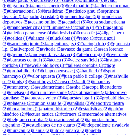
(
6
)
#
sao paulo
(
6
)
#
cruzeiro
(
6
)
#
santos
(
6
)
#
mirassol
(
6
)
#
valor
(
6
)
#
liga mx
(
6
)
#
apuestas perú
(
6
)
#
real madrid
(
5
)
#
atletico tucuman
(
5
)
#
internacional
(
5
)
#
brasileirao
(
5
)
#
atletico grau
(
5
)
#
primera
división
(
5
)
#
sporting cristal
(
5
)
#
premier league
(
5
)
#
pronósticos
deportivos
(
5
)
#
casino online
(
5
)
#
ecuabet
(
5
)
#
copa sudamericana
(
5
)
#
manchester city
(
4
)
#
fluminense
(
4
)
#
bahia
(
4
)
#
rb bragantino
(
4
)
#
atletico paranaense
(
4
)
#
aldosivi
(
4
)
#
cusco fc
(
4
)
#
liga 1 peru
(
4
)
#
celtics
(
4
)
#
alianza
(
4
)
#
luckslots
(
4
)
#
remo
(
3
)
#
cruz azul
(
3
)
#
sarmiento junin
(
3
)
#
argentinos jrs
(
3
)
#
racing club
(
3
)
#
gimnasia
l.p.
(
3
)
#
liverpool
(
3
)
#
vitoria
(
3
)
#
vasco da gama
(
3
)
#
san lorenzo
(
3
)
#
gremio
(
3
)
#
independ. rivadavia
(
3
)
#
atletico-mg
(
3
)
#
river plate
(
3
)
#
barracas central
(
3
)
#
táctica
(
3
)
#
velez sarsfield
(
3
)
#
instituto
cordoba
(
3
)
#
newells old boys
(
3
)
#
talleres cordoba
(
3
)
#
tigre
(
3
)
#
probabilidad
(
3
)
#
chapecoense-sc
(
3
)
#
banfield
(
3
)
#
sport
huancayo
(
3
)
#
valor apuesta
(
3
)
#
juan pablo ii college
(
3
)
#
nashville
sc
(
3
)
#
mls
(
3
)
#
sport boys
(
3
)
#
cusco
(
3
)
#
adt
(
3
)
#
chankas
(
3
)
#
monterrey
(
3
)
#
sudamericana
(
3
)
#
nba
(
3
)
#
copa libertadores
(
3
)
#
chelsea
(
3
)
#
am i in love shine
(
3
)
#
slot machine
(
3
)
#
deportivo
garcilaso
(
3
)
#
apuestas voley
(
3
)
#
apuestas liga 1
(
3
)
#
probabilidades
(
2
)
#
platense
(
2
)
#
union santa fe
(
2
)
#
análisis
(
2
)
#
deportivo riestra
(
2
)
#
boca juniors
(
2
)
#
patron historico
(
2
)
#
estadisticas
(
2
)
#
patrón
histórico
(
2
)
#
lectura táctica
(
2
)
#
córners
(
2
)
#
mercados alternativos
(
2
)
#
belgrano cordoba
(
2
)
#
rosario central
(
2
)
#
apuestas futbol
argentino
(
2
)
#
estudiantes de rio cuarto
(
2
)
#
independiente rivadavia
(
2
)
#
huracan
(
2
)
#
lanus
(
2
)
#
utc cajamarca
(
2
)
#
puebla