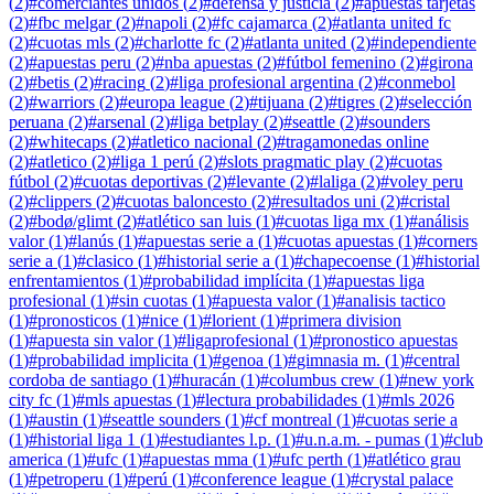
(
2
)
#
comerciantes unidos
(
2
)
#
defensa y justicia
(
2
)
#
apuestas tarjetas
(
2
)
#
fbc melgar
(
2
)
#
napoli
(
2
)
#
fc cajamarca
(
2
)
#
atlanta united fc
(
2
)
#
cuotas mls
(
2
)
#
charlotte fc
(
2
)
#
atlanta united
(
2
)
#
independiente
(
2
)
#
apuestas peru
(
2
)
#
nba apuestas
(
2
)
#
fútbol femenino
(
2
)
#
girona
(
2
)
#
betis
(
2
)
#
racing
(
2
)
#
liga profesional argentina
(
2
)
#
conmebol
(
2
)
#
warriors
(
2
)
#
europa league
(
2
)
#
tijuana
(
2
)
#
tigres
(
2
)
#
selección
peruana
(
2
)
#
arsenal
(
2
)
#
liga betplay
(
2
)
#
seattle
(
2
)
#
sounders
(
2
)
#
whitecaps
(
2
)
#
atletico nacional
(
2
)
#
tragamonedas online
(
2
)
#
atletico
(
2
)
#
liga 1 perú
(
2
)
#
slots pragmatic play
(
2
)
#
cuotas
fútbol
(
2
)
#
cuotas deportivas
(
2
)
#
levante
(
2
)
#
laliga
(
2
)
#
voley peru
(
2
)
#
clippers
(
2
)
#
cuotas baloncesto
(
2
)
#
resultados uni
(
2
)
#
cristal
(
2
)
#
bodø/glimt
(
2
)
#
atlético san luis
(
1
)
#
cuotas liga mx
(
1
)
#
análisis
valor
(
1
)
#
lanús
(
1
)
#
apuestas serie a
(
1
)
#
cuotas apuestas
(
1
)
#
corners
serie a
(
1
)
#
clasico
(
1
)
#
historial serie a
(
1
)
#
chapecoense
(
1
)
#
historial
enfrentamientos
(
1
)
#
probabilidad implícita
(
1
)
#
apuestas liga
profesional
(
1
)
#
sin cuotas
(
1
)
#
apuesta valor
(
1
)
#
analisis tactico
(
1
)
#
pronosticos
(
1
)
#
nice
(
1
)
#
lorient
(
1
)
#
primera division
(
1
)
#
apuesta sin valor
(
1
)
#
ligaprofesional
(
1
)
#
pronostico apuestas
(
1
)
#
probabilidad implicita
(
1
)
#
genoa
(
1
)
#
gimnasia m.
(
1
)
#
central
cordoba de santiago
(
1
)
#
huracán
(
1
)
#
columbus crew
(
1
)
#
new york
city fc
(
1
)
#
mls apuestas
(
1
)
#
lectura probabilidades
(
1
)
#
mls 2026
(
1
)
#
austin
(
1
)
#
seattle sounders
(
1
)
#
cf montreal
(
1
)
#
cuotas serie a
(
1
)
#
historial liga 1
(
1
)
#
estudiantes l.p.
(
1
)
#
u.n.a.m. - pumas
(
1
)
#
club
america
(
1
)
#
ufc
(
1
)
#
apuestas mma
(
1
)
#
ufc perth
(
1
)
#
atlético grau
(
1
)
#
petroperu
(
1
)
#
perú
(
1
)
#
conference league
(
1
)
#
crystal palace