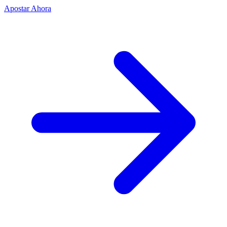
Apostar Ahora