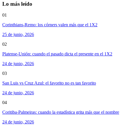
Lo más leído
01
Corinthians-Remo: los córners valen más que el 1X2
25 de junio, 2026
02
Platense-Unión: cuando el pasado dicta el presente en el 1X2
24 de junio, 2026
03
San Luis vs Cruz Azul: el favorito no es tan favorito
24 de junio, 2026
04
Coritiba-Palmeiras: cuando la estadística grita más que el nombre
24 de junio, 2026