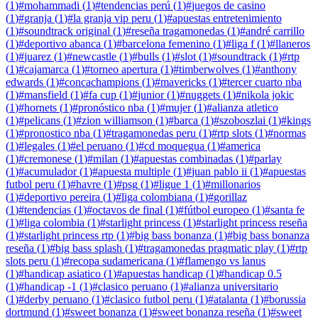
(
1
)
#
mohammadi
(
1
)
#
tendencias perú
(
1
)
#
juegos de casino
(
1
)
#
granja
(
1
)
#
la granja vip peru
(
1
)
#
apuestas entretenimiento
(
1
)
#
soundtrack original
(
1
)
#
reseña tragamonedas
(
1
)
#
andré carrillo
(
1
)
#
deportivo abanca
(
1
)
#
barcelona femenino
(
1
)
#
liga f
(
1
)
#
llaneros
(
1
)
#
juarez
(
1
)
#
newcastle
(
1
)
#
bulls
(
1
)
#
slot
(
1
)
#
soundtrack
(
1
)
#
rtp
(
1
)
#
cajamarca
(
1
)
#
torneo apertura
(
1
)
#
timberwolves
(
1
)
#
anthony
edwards
(
1
)
#
concachampions
(
1
)
#
mavericks
(
1
)
#
tercer cuarto nba
(
1
)
#
mansfield
(
1
)
#
fa cup
(
1
)
#
junior
(
1
)
#
nuggets
(
1
)
#
nikola jokic
(
1
)
#
hornets
(
1
)
#
pronóstico nba
(
1
)
#
mujer
(
1
)
#
alianza atletico
(
1
)
#
pelicans
(
1
)
#
zion williamson
(
1
)
#
barca
(
1
)
#
szoboszlai
(
1
)
#
kings
(
1
)
#
pronostico nba
(
1
)
#
tragamonedas peru
(
1
)
#
rtp slots
(
1
)
#
normas
(
1
)
#
legales
(
1
)
#
el peruano
(
1
)
#
cd moquegua
(
1
)
#
america
(
1
)
#
cremonese
(
1
)
#
milan
(
1
)
#
apuestas combinadas
(
1
)
#
parlay
(
1
)
#
acumulador
(
1
)
#
apuesta multiple
(
1
)
#
juan pablo ii
(
1
)
#
apuestas
futbol peru
(
1
)
#
havre
(
1
)
#
psg
(
1
)
#
ligue 1
(
1
)
#
millonarios
(
1
)
#
deportivo pereira
(
1
)
#
liga colombiana
(
1
)
#
gorillaz
(
1
)
#
tendencias
(
1
)
#
octavos de final
(
1
)
#
fútbol europeo
(
1
)
#
santa fe
(
1
)
#
liga colombia
(
1
)
#
starlight princess
(
1
)
#
starlight princess reseña
(
1
)
#
starlight princess rtp
(
1
)
#
big bass bonanza
(
1
)
#
big bass bonanza
reseña
(
1
)
#
big bass splash
(
1
)
#
tragamonedas pragmatic play
(
1
)
#
rtp
slots peru
(
1
)
#
recopa sudamericana
(
1
)
#
flamengo vs lanus
(
1
)
#
handicap asiatico
(
1
)
#
apuestas handicap
(
1
)
#
handicap 0.5
(
1
)
#
handicap -1
(
1
)
#
clasico peruano
(
1
)
#
alianza universitario
(
1
)
#
derby peruano
(
1
)
#
clasico futbol peru
(
1
)
#
atalanta
(
1
)
#
borussia
dortmund
(
1
)
#
sweet bonanza
(
1
)
#
sweet bonanza reseña
(
1
)
#
sweet