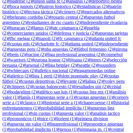
(
2
)
#
platense
(
2
)
#
union santa fe
(
2
)
#
análisis
(
2
)
#
deportivo riestra
(
2
)
#
boca juniors
(
2
)
#
patron historico
(
2
)
#
estadisticas
(
2
)
#
patrón
histórico
(
2
)
#
lectura táctica
(
2
)
#
córners
(
2
)
#
mercados alternativos
(
2
)
#
belgrano cordoba
(
2
)
#
rosario central
(
2
)
#
apuestas futbol
argentino
(
2
)
#
estudiantes de rio cuarto
(
2
)
#
independiente rivadavia
(
2
)
#
huracan
(
2
)
#
lanus
(
2
)
#
utc cajamarca
(
2
)
#
puebla
(
2
)
#
comerciantes unidos
(
2
)
#
defensa y justicia
(
2
)
#
apuestas tarjetas
(
2
)
#
fbc melgar
(
2
)
#
napoli
(
2
)
#
fc cajamarca
(
2
)
#
atlanta united fc
(
2
)
#
cuotas mls
(
2
)
#
charlotte fc
(
2
)
#
atlanta united
(
2
)
#
independiente
(
2
)
#
apuestas peru
(
2
)
#
nba apuestas
(
2
)
#
fútbol femenino
(
2
)
#
girona
(
2
)
#
betis
(
2
)
#
racing
(
2
)
#
liga profesional argentina
(
2
)
#
conmebol
(
2
)
#
warriors
(
2
)
#
europa league
(
2
)
#
tijuana
(
2
)
#
tigres
(
2
)
#
selección
peruana
(
2
)
#
arsenal
(
2
)
#
liga betplay
(
2
)
#
seattle
(
2
)
#
sounders
(
2
)
#
whitecaps
(
2
)
#
atletico nacional
(
2
)
#
tragamonedas online
(
2
)
#
atletico
(
2
)
#
liga 1 perú
(
2
)
#
slots pragmatic play
(
2
)
#
cuotas
fútbol
(
2
)
#
cuotas deportivas
(
2
)
#
levante
(
2
)
#
laliga
(
2
)
#
voley peru
(
2
)
#
clippers
(
2
)
#
cuotas baloncesto
(
2
)
#
resultados uni
(
2
)
#
cristal
(
2
)
#
bodø/glimt
(
2
)
#
atlético san luis
(
1
)
#
cuotas liga mx
(
1
)
#
análisis
valor
(
1
)
#
lanús
(
1
)
#
apuestas serie a
(
1
)
#
cuotas apuestas
(
1
)
#
corners
serie a
(
1
)
#
clasico
(
1
)
#
historial serie a
(
1
)
#
chapecoense
(
1
)
#
historial
enfrentamientos
(
1
)
#
probabilidad implícita
(
1
)
#
apuestas liga
profesional
(
1
)
#
sin cuotas
(
1
)
#
apuesta valor
(
1
)
#
analisis tactico
(
1
)
#
pronosticos
(
1
)
#
nice
(
1
)
#
lorient
(
1
)
#
primera division
(
1
)
#
apuesta sin valor
(
1
)
#
ligaprofesional
(
1
)
#
pronostico apuestas
(
1
)
#
probabilidad implicita
(
1
)
#
genoa
(
1
)
#
gimnasia m.
(
1
)
#
central