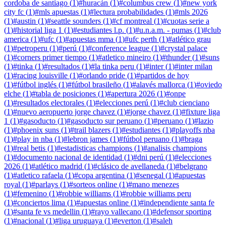
cordoba de santiago
(
1
)
#
huracán
(
1
)
#
columbus crew
(
1
)
#
new york
city fc
(
1
)
#
mls apuestas
(
1
)
#
lectura probabilidades
(
1
)
#
mls 2026
(
1
)
#
austin
(
1
)
#
seattle sounders
(
1
)
#
cf montreal
(
1
)
#
cuotas serie a
(
1
)
#
historial liga 1
(
1
)
#
estudiantes l.p.
(
1
)
#
u.n.a.m. - pumas
(
1
)
#
club
america
(
1
)
#
ufc
(
1
)
#
apuestas mma
(
1
)
#
ufc perth
(
1
)
#
atlético grau
(
1
)
#
petroperu
(
1
)
#
perú
(
1
)
#
conference league
(
1
)
#
crystal palace
(
1
)
#
corners primer tiempo
(
1
)
#
atletico mineiro
(
1
)
#
thunder
(
1
)
#
suns
(
1
)
#
tinka
(
1
)
#
resultados
(
1
)
#
la tinka peru
(
1
)
#
inter
(
1
)
#
inter milan
(
1
)
#
racing louisville
(
1
)
#
orlando pride
(
1
)
#
partidos de hoy
(
1
)
#
fútbol inglés
(
1
)
#
fútbol brasileño
(
1
)
#
alavés mallorca
(
1
)
#
oviedo
elche
(
1
)
#
tabla de posiciones
(
1
)
#
apertura 2026
(
1
)
#
onpe
(
1
)
#
resultados electorales
(
1
)
#
elecciones perú
(
1
)
#
club cienciano
(
1
)
#
nuevo aeropuerto jorge chavez
(
1
)
#
jorge chavez
(
1
)
#
fixture liga
1
(
1
)
#
gasoducto
(
1
)
#
gasoducto sur peruano
(
1
)
#
peruano
(
1
)
#
lazio
(
1
)
#
phoenix suns
(
1
)
#
trail blazers
(
1
)
#
estudiantes
(
1
)
#
playoffs nba
(
1
)
#
play in nba
(
1
)
#
lebron james
(
1
)
#
fútbol peruano
(
1
)
#
braga
(
1
)
#
real betis
(
1
)
#
estadisticas champions
(
1
)
#
analisis champions
(
1
)
#
documento nacional de identidad
(
1
)
#
dni perú
(
1
)
#
elecciones
2026
(
1
)
#
atlético madrid
(
1
)
#
clásico de avellaneda
(
1
)
#
belgrano
(
1
)
#
atletico rafaela
(
1
)
#
copa argentina
(
1
)
#
senegal
(
1
)
#
apuestas
royal
(
1
)
#
parlays
(
1
)
#
sorteos online
(
1
)
#
mano menezes
(
1
)
#
femenino
(
1
)
#
robbie williams
(
1
)
#
robbie williams peru
(
1
)
#
conciertos lima
(
1
)
#
apuestas online
(
1
)
#
independiente santa fe
(
1
)
#
santa fe vs medellin
(
1
)
#
rayo vallecano
(
1
)
#
defensor sporting
(
1
)
#
nacional
(
1
)
#
liga uruguaya
(
1
)
#
everton
(
1
)
#
saleh