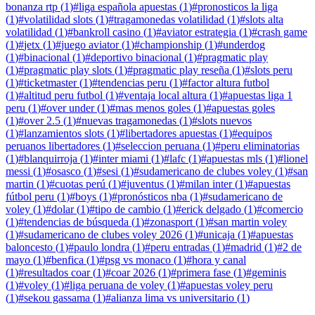
bonanza rtp
(
1
)
#
liga española apuestas
(
1
)
#
pronosticos la liga
(
1
)
#
volatilidad slots
(
1
)
#
tragamonedas volatilidad
(
1
)
#
slots alta
volatilidad
(
1
)
#
bankroll casino
(
1
)
#
aviator estrategia
(
1
)
#
crash game
(
1
)
#
jetx
(
1
)
#
juego aviator
(
1
)
#
championship
(
1
)
#
underdog
(
1
)
#
binacional
(
1
)
#
deportivo binacional
(
1
)
#
pragmatic play
(
1
)
#
pragmatic play slots
(
1
)
#
pragmatic play reseña
(
1
)
#
slots peru
(
1
)
#
ticketmaster
(
1
)
#
tendencias peru
(
1
)
#
factor altura futbol
(
1
)
#
altitud peru futbol
(
1
)
#
ventaja local altura
(
1
)
#
apuestas liga 1
peru
(
1
)
#
over under
(
1
)
#
mas menos goles
(
1
)
#
apuestas goles
(
1
)
#
over 2.5
(
1
)
#
nuevas tragamonedas
(
1
)
#
slots nuevos
(
1
)
#
lanzamientos slots
(
1
)
#
libertadores apuestas
(
1
)
#
equipos
peruanos libertadores
(
1
)
#
seleccion peruana
(
1
)
#
peru eliminatorias
(
1
)
#
blanquirroja
(
1
)
#
inter miami
(
1
)
#
lafc
(
1
)
#
apuestas mls
(
1
)
#
lionel
messi
(
1
)
#
osasco
(
1
)
#
sesi
(
1
)
#
sudamericano de clubes voley
(
1
)
#
san
martin
(
1
)
#
cuotas perú
(
1
)
#
juventus
(
1
)
#
milan inter
(
1
)
#
apuestas
fútbol peru
(
1
)
#
boys
(
1
)
#
pronósticos nba
(
1
)
#
sudamericano de
voley
(
1
)
#
dolar
(
1
)
#
tipo de cambio
(
1
)
#
erick delgado
(
1
)
#
comercio
(
1
)
#
tendencias de búsqueda
(
1
)
#
zonasport
(
1
)
#
san martin voley
(
1
)
#
sudamericano de clubes voley 2026
(
1
)
#
unicaja
(
1
)
#
apuestas
baloncesto
(
1
)
#
paulo londra
(
1
)
#
peru entradas
(
1
)
#
madrid
(
1
)
#
2 de
mayo
(
1
)
#
benfica
(
1
)
#
psg vs monaco
(
1
)
#
hora y canal
(
1
)
#
resultados coar
(
1
)
#
coar 2026
(
1
)
#
primera fase
(
1
)
#
geminis
(
1
)
#
voley
(
1
)
#
liga peruana de voley
(
1
)
#
apuestas voley peru
(
1
)
#
sekou gassama
(
1
)
#
alianza lima vs universitario
(
1
)