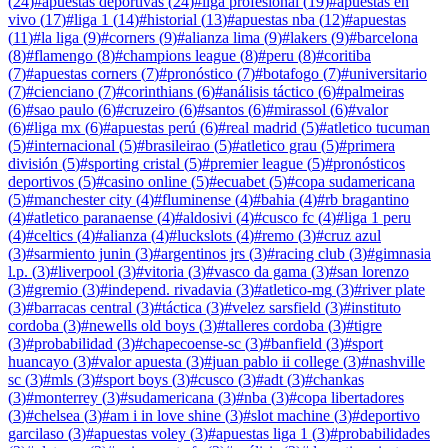
(
24
)
#
apuestas deportivas
(
24
)
#
liga profesional
(
19
)
#
apuestas en
vivo
(
17
)
#
liga 1
(
14
)
#
historial
(
13
)
#
apuestas nba
(
12
)
#
apuestas
(
11
)
#
la liga
(
9
)
#
corners
(
9
)
#
alianza lima
(
9
)
#
lakers
(
9
)
#
barcelona
(
8
)
#
flamengo
(
8
)
#
champions league
(
8
)
#
peru
(
8
)
#
coritiba
(
7
)
#
apuestas corners
(
7
)
#
pronóstico
(
7
)
#
botafogo
(
7
)
#
universitario
(
7
)
#
cienciano
(
7
)
#
corinthians
(
6
)
#
análisis táctico
(
6
)
#
palmeiras
(
6
)
#
sao paulo
(
6
)
#
cruzeiro
(
6
)
#
santos
(
6
)
#
mirassol
(
6
)
#
valor
(
6
)
#
liga mx
(
6
)
#
apuestas perú
(
6
)
#
real madrid
(
5
)
#
atletico tucuman
(
5
)
#
internacional
(
5
)
#
brasileirao
(
5
)
#
atletico grau
(
5
)
#
primera
división
(
5
)
#
sporting cristal
(
5
)
#
premier league
(
5
)
#
pronósticos
deportivos
(
5
)
#
casino online
(
5
)
#
ecuabet
(
5
)
#
copa sudamericana
(
5
)
#
manchester city
(
4
)
#
fluminense
(
4
)
#
bahia
(
4
)
#
rb bragantino
(
4
)
#
atletico paranaense
(
4
)
#
aldosivi
(
4
)
#
cusco fc
(
4
)
#
liga 1 peru
(
4
)
#
celtics
(
4
)
#
alianza
(
4
)
#
luckslots
(
4
)
#
remo
(
3
)
#
cruz azul
(
3
)
#
sarmiento junin
(
3
)
#
argentinos jrs
(
3
)
#
racing club
(
3
)
#
gimnasia
l.p.
(
3
)
#
liverpool
(
3
)
#
vitoria
(
3
)
#
vasco da gama
(
3
)
#
san lorenzo
(
3
)
#
gremio
(
3
)
#
independ. rivadavia
(
3
)
#
atletico-mg
(
3
)
#
river plate
(
3
)
#
barracas central
(
3
)
#
táctica
(
3
)
#
velez sarsfield
(
3
)
#
instituto
cordoba
(
3
)
#
newells old boys
(
3
)
#
talleres cordoba
(
3
)
#
tigre
(
3
)
#
probabilidad
(
3
)
#
chapecoense-sc
(
3
)
#
banfield
(
3
)
#
sport
huancayo
(
3
)
#
valor apuesta
(
3
)
#
juan pablo ii college
(
3
)
#
nashville
sc
(
3
)
#
mls
(
3
)
#
sport boys
(
3
)
#
cusco
(
3
)
#
adt
(
3
)
#
chankas
(
3
)
#
monterrey
(
3
)
#
sudamericana
(
3
)
#
nba
(
3
)
#
copa libertadores
(
3
)
#
chelsea
(
3
)
#
am i in love shine
(
3
)
#
slot machine
(
3
)
#
deportivo
garcilaso
(
3
)
#
apuestas voley
(
3
)
#
apuestas liga 1
(
3
)
#
probabilidades