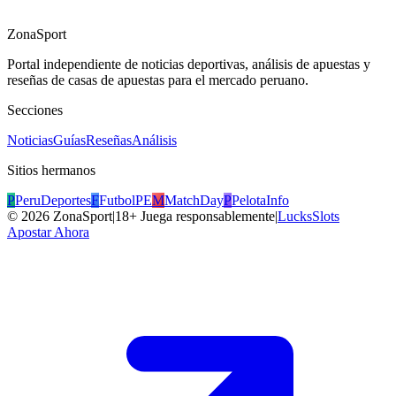
ZonaSport
Portal independiente de noticias deportivas, análisis de apuestas y
reseñas de casas de apuestas para el mercado peruano.
Secciones
Noticias
Guías
Reseñas
Análisis
Sitios hermanos
P
PeruDeportes
F
FutbolPE
M
MatchDay
P
PelotaInfo
©
2026
ZonaSport
|
18+ Juega responsablemente
|
LucksSlots
Apostar Ahora