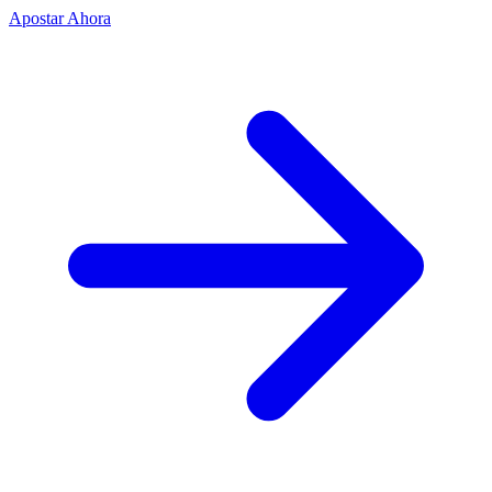
Apostar Ahora