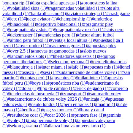
bonanza rtp
(
1
)
#
liga española apuestas
(
1
)
#
pronosticos la liga
(
1
)
#
volatilidad slots
(
1
)
#
tragamonedas volatilidad
(
1
)
#
slots alta
volatilidad
(
1
)
#
bankroll casino
(
1
)
#
aviator estrategia
(
1
)
#
crash game
(
1
)
#
jetx
(
1
)
#
juego aviator
(
1
)
#
championship
(
1
)
#
underdog
(
1
)
#
binacional
(
1
)
#
deportivo binacional
(
1
)
#
pragmatic play
(
1
)
#
pragmatic play slots
(
1
)
#
pragmatic play reseña
(
1
)
#
slots peru
(
1
)
#
ticketmaster
(
1
)
#
tendencias peru
(
1
)
#
factor altura futbol
(
1
)
#
altitud peru futbol
(
1
)
#
ventaja local altura
(
1
)
#
apuestas liga 1
peru
(
1
)
#
over under
(
1
)
#
mas menos goles
(
1
)
#
apuestas goles
(
1
)
#
over 2.5
(
1
)
#
nuevas tragamonedas
(
1
)
#
slots nuevos
(
1
)
#
lanzamientos slots
(
1
)
#
libertadores apuestas
(
1
)
#
equipos
peruanos libertadores
(
1
)
#
seleccion peruana
(
1
)
#
peru eliminatorias
(
1
)
#
blanquirroja
(
1
)
#
inter miami
(
1
)
#
lafc
(
1
)
#
apuestas mls
(
1
)
#
lionel
messi
(
1
)
#
osasco
(
1
)
#
sesi
(
1
)
#
sudamericano de clubes voley
(
1
)
#
san
martin
(
1
)
#
cuotas perú
(
1
)
#
juventus
(
1
)
#
milan inter
(
1
)
#
apuestas
fútbol peru
(
1
)
#
boys
(
1
)
#
pronósticos nba
(
1
)
#
sudamericano de
voley
(
1
)
#
dolar
(
1
)
#
tipo de cambio
(
1
)
#
erick delgado
(
1
)
#
comercio
(
1
)
#
tendencias de búsqueda
(
1
)
#
zonasport
(
1
)
#
san martin voley
(
1
)
#
sudamericano de clubes voley 2026
(
1
)
#
unicaja
(
1
)
#
apuestas
baloncesto
(
1
)
#
paulo londra
(
1
)
#
peru entradas
(
1
)
#
madrid
(
1
)
#
2 de
mayo
(
1
)
#
benfica
(
1
)
#
psg vs monaco
(
1
)
#
hora y canal
(
1
)
#
resultados coar
(
1
)
#
coar 2026
(
1
)
#
primera fase
(
1
)
#
geminis
(
1
)
#
voley
(
1
)
#
liga peruana de voley
(
1
)
#
apuestas voley peru
(
1
)
#
sekou gassama
(
1
)
#
alianza lima vs universitario
(
1
)