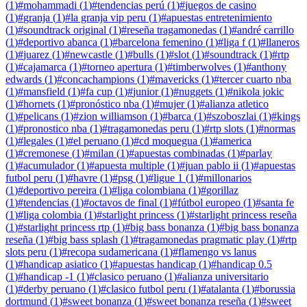
(
1
)
#
mohammadi
(
1
)
#
tendencias perú
(
1
)
#
juegos de casino
(
1
)
#
granja
(
1
)
#
la granja vip peru
(
1
)
#
apuestas entretenimiento
(
1
)
#
soundtrack original
(
1
)
#
reseña tragamonedas
(
1
)
#
andré carrillo
(
1
)
#
deportivo abanca
(
1
)
#
barcelona femenino
(
1
)
#
liga f
(
1
)
#
llaneros
(
1
)
#
juarez
(
1
)
#
newcastle
(
1
)
#
bulls
(
1
)
#
slot
(
1
)
#
soundtrack
(
1
)
#
rtp
(
1
)
#
cajamarca
(
1
)
#
torneo apertura
(
1
)
#
timberwolves
(
1
)
#
anthony
edwards
(
1
)
#
concachampions
(
1
)
#
mavericks
(
1
)
#
tercer cuarto nba
(
1
)
#
mansfield
(
1
)
#
fa cup
(
1
)
#
junior
(
1
)
#
nuggets
(
1
)
#
nikola jokic
(
1
)
#
hornets
(
1
)
#
pronóstico nba
(
1
)
#
mujer
(
1
)
#
alianza atletico
(
1
)
#
pelicans
(
1
)
#
zion williamson
(
1
)
#
barca
(
1
)
#
szoboszlai
(
1
)
#
kings
(
1
)
#
pronostico nba
(
1
)
#
tragamonedas peru
(
1
)
#
rtp slots
(
1
)
#
normas
(
1
)
#
legales
(
1
)
#
el peruano
(
1
)
#
cd moquegua
(
1
)
#
america
(
1
)
#
cremonese
(
1
)
#
milan
(
1
)
#
apuestas combinadas
(
1
)
#
parlay
(
1
)
#
acumulador
(
1
)
#
apuesta multiple
(
1
)
#
juan pablo ii
(
1
)
#
apuestas
futbol peru
(
1
)
#
havre
(
1
)
#
psg
(
1
)
#
ligue 1
(
1
)
#
millonarios
(
1
)
#
deportivo pereira
(
1
)
#
liga colombiana
(
1
)
#
gorillaz
(
1
)
#
tendencias
(
1
)
#
octavos de final
(
1
)
#
fútbol europeo
(
1
)
#
santa fe
(
1
)
#
liga colombia
(
1
)
#
starlight princess
(
1
)
#
starlight princess reseña
(
1
)
#
starlight princess rtp
(
1
)
#
big bass bonanza
(
1
)
#
big bass bonanza
reseña
(
1
)
#
big bass splash
(
1
)
#
tragamonedas pragmatic play
(
1
)
#
rtp
slots peru
(
1
)
#
recopa sudamericana
(
1
)
#
flamengo vs lanus
(
1
)
#
handicap asiatico
(
1
)
#
apuestas handicap
(
1
)
#
handicap 0.5
(
1
)
#
handicap -1
(
1
)
#
clasico peruano
(
1
)
#
alianza universitario
(
1
)
#
derby peruano
(
1
)
#
clasico futbol peru
(
1
)
#
atalanta
(
1
)
#
borussia
dortmund
(
1
)
#
sweet bonanza
(
1
)
#
sweet bonanza reseña
(
1
)
#
sweet