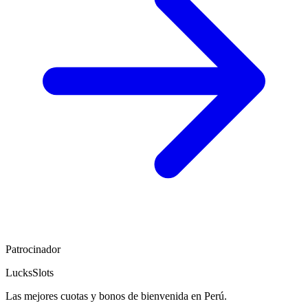
Patrocinador
LucksSlots
Las mejores cuotas y bonos de bienvenida en Perú.