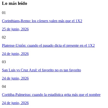
Lo más leído
01
Corinthians-Remo: los córners valen más que el 1X2
25 de junio, 2026
02
Platense-Unión: cuando el pasado dicta el presente en el 1X2
24 de junio, 2026
03
San Luis vs Cruz Azul: el favorito no es tan favorito
24 de junio, 2026
04
Coritiba-Palmeiras: cuando la estadística grita más que el nombre
24 de junio, 2026