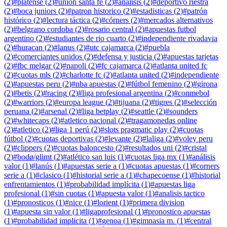
(
2
)
#
platense
(
2
)
#
union santa fe
(
2
)
#
análisis
(
2
)
#
deportivo riestra
(
2
)
#
boca juniors
(
2
)
#
patron historico
(
2
)
#
estadisticas
(
2
)
#
patrón
histórico
(
2
)
#
lectura táctica
(
2
)
#
córners
(
2
)
#
mercados alternativos
(
2
)
#
belgrano cordoba
(
2
)
#
rosario central
(
2
)
#
apuestas futbol
argentino
(
2
)
#
estudiantes de rio cuarto
(
2
)
#
independiente rivadavia
(
2
)
#
huracan
(
2
)
#
lanus
(
2
)
#
utc cajamarca
(
2
)
#
puebla
(
2
)
#
comerciantes unidos
(
2
)
#
defensa y justicia
(
2
)
#
apuestas tarjetas
(
2
)
#
fbc melgar
(
2
)
#
napoli
(
2
)
#
fc cajamarca
(
2
)
#
atlanta united fc
(
2
)
#
cuotas mls
(
2
)
#
charlotte fc
(
2
)
#
atlanta united
(
2
)
#
independiente
(
2
)
#
apuestas peru
(
2
)
#
nba apuestas
(
2
)
#
fútbol femenino
(
2
)
#
girona
(
2
)
#
betis
(
2
)
#
racing
(
2
)
#
liga profesional argentina
(
2
)
#
conmebol
(
2
)
#
warriors
(
2
)
#
europa league
(
2
)
#
tijuana
(
2
)
#
tigres
(
2
)
#
selección
peruana
(
2
)
#
arsenal
(
2
)
#
liga betplay
(
2
)
#
seattle
(
2
)
#
sounders
(
2
)
#
whitecaps
(
2
)
#
atletico nacional
(
2
)
#
tragamonedas online
(
2
)
#
atletico
(
2
)
#
liga 1 perú
(
2
)
#
slots pragmatic play
(
2
)
#
cuotas
fútbol
(
2
)
#
cuotas deportivas
(
2
)
#
levante
(
2
)
#
laliga
(
2
)
#
voley peru
(
2
)
#
clippers
(
2
)
#
cuotas baloncesto
(
2
)
#
resultados uni
(
2
)
#
cristal
(
2
)
#
bodø/glimt
(
2
)
#
atlético san luis
(
1
)
#
cuotas liga mx
(
1
)
#
análisis
valor
(
1
)
#
lanús
(
1
)
#
apuestas serie a
(
1
)
#
cuotas apuestas
(
1
)
#
corners
serie a
(
1
)
#
clasico
(
1
)
#
historial serie a
(
1
)
#
chapecoense
(
1
)
#
historial
enfrentamientos
(
1
)
#
probabilidad implícita
(
1
)
#
apuestas liga
profesional
(
1
)
#
sin cuotas
(
1
)
#
apuesta valor
(
1
)
#
analisis tactico
(
1
)
#
pronosticos
(
1
)
#
nice
(
1
)
#
lorient
(
1
)
#
primera division
(
1
)
#
apuesta sin valor
(
1
)
#
ligaprofesional
(
1
)
#
pronostico apuestas
(
1
)
#
probabilidad implicita
(
1
)
#
genoa
(
1
)
#
gimnasia m.
(
1
)
#
central