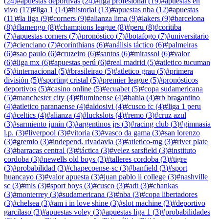
(
24
)
#
apuestas deportivas
(
24
)
#
liga profesional
(
19
)
#
apuestas en
vivo
(
17
)
#
liga 1
(
14
)
#
historial
(
13
)
#
apuestas nba
(
12
)
#
apuestas
(
11
)
#
la liga
(
9
)
#
corners
(
9
)
#
alianza lima
(
9
)
#
lakers
(
9
)
#
barcelona
(
8
)
#
flamengo
(
8
)
#
champions league
(
8
)
#
peru
(
8
)
#
coritiba
(
7
)
#
apuestas corners
(
7
)
#
pronóstico
(
7
)
#
botafogo
(
7
)
#
universitario
(
7
)
#
cienciano
(
7
)
#
corinthians
(
6
)
#
análisis táctico
(
6
)
#
palmeiras
(
6
)
#
sao paulo
(
6
)
#
cruzeiro
(
6
)
#
santos
(
6
)
#
mirassol
(
6
)
#
valor
(
6
)
#
liga mx
(
6
)
#
apuestas perú
(
6
)
#
real madrid
(
5
)
#
atletico tucuman
(
5
)
#
internacional
(
5
)
#
brasileirao
(
5
)
#
atletico grau
(
5
)
#
primera
división
(
5
)
#
sporting cristal
(
5
)
#
premier league
(
5
)
#
pronósticos
deportivos
(
5
)
#
casino online
(
5
)
#
ecuabet
(
5
)
#
copa sudamericana
(
5
)
#
manchester city
(
4
)
#
fluminense
(
4
)
#
bahia
(
4
)
#
rb bragantino
(
4
)
#
atletico paranaense
(
4
)
#
aldosivi
(
4
)
#
cusco fc
(
4
)
#
liga 1 peru
(
4
)
#
celtics
(
4
)
#
alianza
(
4
)
#
luckslots
(
4
)
#
remo
(
3
)
#
cruz azul
(
3
)
#
sarmiento junin
(
3
)
#
argentinos jrs
(
3
)
#
racing club
(
3
)
#
gimnasia
l.p.
(
3
)
#
liverpool
(
3
)
#
vitoria
(
3
)
#
vasco da gama
(
3
)
#
san lorenzo
(
3
)
#
gremio
(
3
)
#
independ. rivadavia
(
3
)
#
atletico-mg
(
3
)
#
river plate
(
3
)
#
barracas central
(
3
)
#
táctica
(
3
)
#
velez sarsfield
(
3
)
#
instituto
cordoba
(
3
)
#
newells old boys
(
3
)
#
talleres cordoba
(
3
)
#
tigre
(
3
)
#
probabilidad
(
3
)
#
chapecoense-sc
(
3
)
#
banfield
(
3
)
#
sport
huancayo
(
3
)
#
valor apuesta
(
3
)
#
juan pablo ii college
(
3
)
#
nashville
sc
(
3
)
#
mls
(
3
)
#
sport boys
(
3
)
#
cusco
(
3
)
#
adt
(
3
)
#
chankas
(
3
)
#
monterrey
(
3
)
#
sudamericana
(
3
)
#
nba
(
3
)
#
copa libertadores
(
3
)
#
chelsea
(
3
)
#
am i in love shine
(
3
)
#
slot machine
(
3
)
#
deportivo
garcilaso
(
3
)
#
apuestas voley
(
3
)
#
apuestas liga 1
(
3
)
#
probabilidades