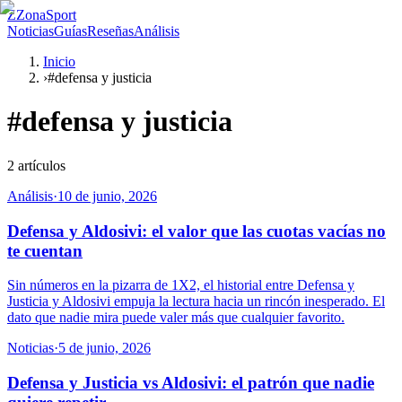
Z
ZonaSport
Noticias
Guías
Reseñas
Análisis
Inicio
›
#defensa y justicia
#
defensa y justicia
2
artículos
Análisis
·
10 de junio, 2026
Defensa y Aldosivi: el valor que las cuotas vacías no
te cuentan
Sin números en la pizarra de 1X2, el historial entre Defensa y
Justicia y Aldosivi empuja la lectura hacia un rincón inesperado. El
dato que nadie mira puede valer más que cualquier favorito.
Noticias
·
5 de junio, 2026
Defensa y Justicia vs Aldosivi: el patrón que nadie