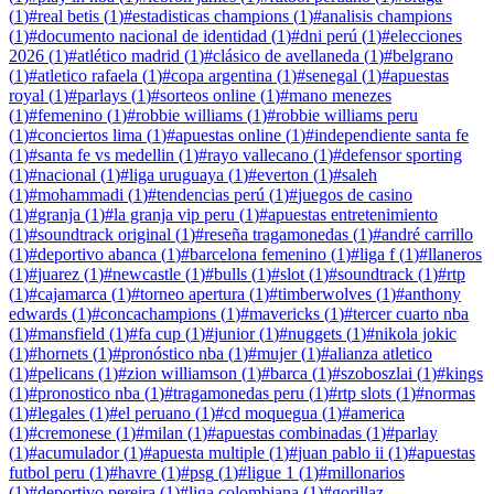
(
1
)
#
real betis
(
1
)
#
estadisticas champions
(
1
)
#
analisis champions
(
1
)
#
documento nacional de identidad
(
1
)
#
dni perú
(
1
)
#
elecciones
2026
(
1
)
#
atlético madrid
(
1
)
#
clásico de avellaneda
(
1
)
#
belgrano
(
1
)
#
atletico rafaela
(
1
)
#
copa argentina
(
1
)
#
senegal
(
1
)
#
apuestas
royal
(
1
)
#
parlays
(
1
)
#
sorteos online
(
1
)
#
mano menezes
(
1
)
#
femenino
(
1
)
#
robbie williams
(
1
)
#
robbie williams peru
(
1
)
#
conciertos lima
(
1
)
#
apuestas online
(
1
)
#
independiente santa fe
(
1
)
#
santa fe vs medellin
(
1
)
#
rayo vallecano
(
1
)
#
defensor sporting
(
1
)
#
nacional
(
1
)
#
liga uruguaya
(
1
)
#
everton
(
1
)
#
saleh
(
1
)
#
mohammadi
(
1
)
#
tendencias perú
(
1
)
#
juegos de casino
(
1
)
#
granja
(
1
)
#
la granja vip peru
(
1
)
#
apuestas entretenimiento
(
1
)
#
soundtrack original
(
1
)
#
reseña tragamonedas
(
1
)
#
andré carrillo
(
1
)
#
deportivo abanca
(
1
)
#
barcelona femenino
(
1
)
#
liga f
(
1
)
#
llaneros
(
1
)
#
juarez
(
1
)
#
newcastle
(
1
)
#
bulls
(
1
)
#
slot
(
1
)
#
soundtrack
(
1
)
#
rtp
(
1
)
#
cajamarca
(
1
)
#
torneo apertura
(
1
)
#
timberwolves
(
1
)
#
anthony
edwards
(
1
)
#
concachampions
(
1
)
#
mavericks
(
1
)
#
tercer cuarto nba
(
1
)
#
mansfield
(
1
)
#
fa cup
(
1
)
#
junior
(
1
)
#
nuggets
(
1
)
#
nikola jokic
(
1
)
#
hornets
(
1
)
#
pronóstico nba
(
1
)
#
mujer
(
1
)
#
alianza atletico
(
1
)
#
pelicans
(
1
)
#
zion williamson
(
1
)
#
barca
(
1
)
#
szoboszlai
(
1
)
#
kings
(
1
)
#
pronostico nba
(
1
)
#
tragamonedas peru
(
1
)
#
rtp slots
(
1
)
#
normas
(
1
)
#
legales
(
1
)
#
el peruano
(
1
)
#
cd moquegua
(
1
)
#
america
(
1
)
#
cremonese
(
1
)
#
milan
(
1
)
#
apuestas combinadas
(
1
)
#
parlay
(
1
)
#
acumulador
(
1
)
#
apuesta multiple
(
1
)
#
juan pablo ii
(
1
)
#
apuestas
futbol peru
(
1
)
#
havre
(
1
)
#
psg
(
1
)
#
ligue 1
(
1
)
#
millonarios
(
1
)
#
deportivo pereira
(
1
)
#
liga colombiana
(
1
)
#
gorillaz