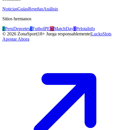
Noticias
Guías
Reseñas
Análisis
Sitios hermanos
P
PeruDeportes
F
FutbolPE
M
MatchDay
P
PelotaInfo
©
2026
ZonaSport
|
18+ Juega responsablemente
|
LucksSlots
Apostar Ahora