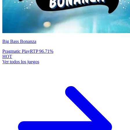
Big Bass Bonanza
Pragmatic Play
RTP
96.71
%
HOT
Ver todos los juegos