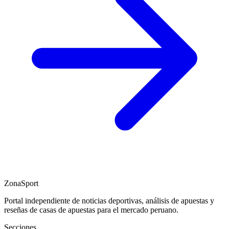
ZonaSport
Portal independiente de noticias deportivas, análisis de apuestas y
reseñas de casas de apuestas para el mercado peruano.
Secciones