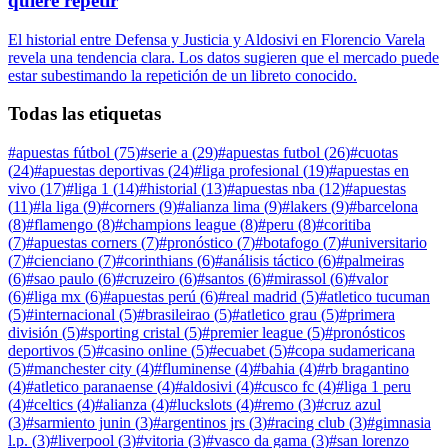
quiere repetir
El historial entre Defensa y Justicia y Aldosivi en Florencio Varela
revela una tendencia clara. Los datos sugieren que el mercado puede
estar subestimando la repetición de un libreto conocido.
Todas las etiquetas
#
apuestas fútbol
(
75
)
#
serie a
(
29
)
#
apuestas futbol
(
26
)
#
cuotas
(
24
)
#
apuestas deportivas
(
24
)
#
liga profesional
(
19
)
#
apuestas en
vivo
(
17
)
#
liga 1
(
14
)
#
historial
(
13
)
#
apuestas nba
(
12
)
#
apuestas
(
11
)
#
la liga
(
9
)
#
corners
(
9
)
#
alianza lima
(
9
)
#
lakers
(
9
)
#
barcelona
(
8
)
#
flamengo
(
8
)
#
champions league
(
8
)
#
peru
(
8
)
#
coritiba
(
7
)
#
apuestas corners
(
7
)
#
pronóstico
(
7
)
#
botafogo
(
7
)
#
universitario
(
7
)
#
cienciano
(
7
)
#
corinthians
(
6
)
#
análisis táctico
(
6
)
#
palmeiras
(
6
)
#
sao paulo
(
6
)
#
cruzeiro
(
6
)
#
santos
(
6
)
#
mirassol
(
6
)
#
valor
(
6
)
#
liga mx
(
6
)
#
apuestas perú
(
6
)
#
real madrid
(
5
)
#
atletico tucuman
(
5
)
#
internacional
(
5
)
#
brasileirao
(
5
)
#
atletico grau
(
5
)
#
primera
división
(
5
)
#
sporting cristal
(
5
)
#
premier league
(
5
)
#
pronósticos
deportivos
(
5
)
#
casino online
(
5
)
#
ecuabet
(
5
)
#
copa sudamericana
(
5
)
#
manchester city
(
4
)
#
fluminense
(
4
)
#
bahia
(
4
)
#
rb bragantino
(
4
)
#
atletico paranaense
(
4
)
#
aldosivi
(
4
)
#
cusco fc
(
4
)
#
liga 1 peru
(
4
)
#
celtics
(
4
)
#
alianza
(
4
)
#
luckslots
(
4
)
#
remo
(
3
)
#
cruz azul
(
3
)
#
sarmiento junin
(
3
)
#
argentinos jrs
(
3
)
#
racing club
(
3
)
#
gimnasia
l.p.
(
3
)
#
liverpool
(
3
)
#
vitoria
(
3
)
#
vasco da gama
(
3
)
#
san lorenzo