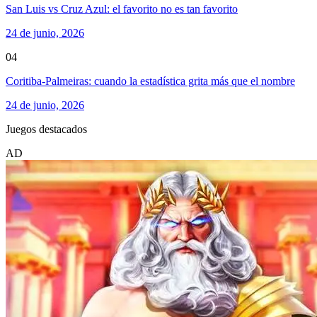
San Luis vs Cruz Azul: el favorito no es tan favorito
24 de junio, 2026
04
Coritiba-Palmeiras: cuando la estadística grita más que el nombre
24 de junio, 2026
Juegos destacados
AD