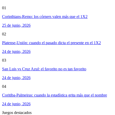
01
Corinthians-Remo: los córners valen más que el 1X2
25 de junio, 2026
02
Platense-Unión: cuando el pasado dicta el presente en el 1X2
24 de junio, 2026
03
San Luis vs Cruz Azul: el favorito no es tan favorito
24 de junio, 2026
04
Coritiba-Palmeiras: cuando la estadística grita más que el nombre
24 de junio, 2026
Juegos destacados