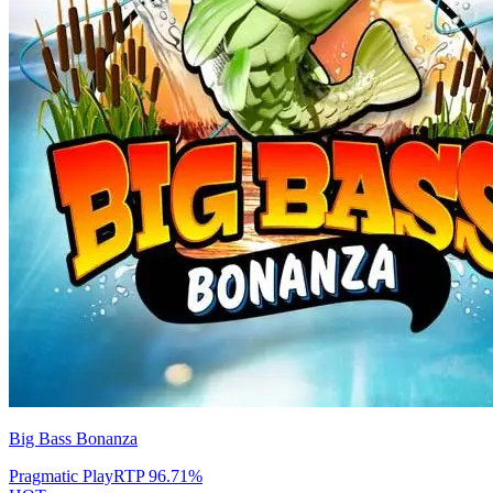
Big Bass Bonanza
Pragmatic Play
RTP
96.71
%