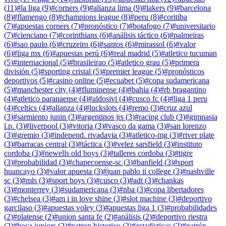
(
11
)
#
la liga
(
9
)
#
corners
(
9
)
#
alianza lima
(
9
)
#
lakers
(
9
)
#
barcelona
(
8
)
#
flamengo
(
8
)
#
champions league
(
8
)
#
peru
(
8
)
#
coritiba
(
7
)
#
apuestas corners
(
7
)
#
pronóstico
(
7
)
#
botafogo
(
7
)
#
universitario
(
7
)
#
cienciano
(
7
)
#
corinthians
(
6
)
#
análisis táctico
(
6
)
#
palmeiras
(
6
)
#
sao paulo
(
6
)
#
cruzeiro
(
6
)
#
santos
(
6
)
#
mirassol
(
6
)
#
valor
(
6
)
#
liga mx
(
6
)
#
apuestas perú
(
6
)
#
real madrid
(
5
)
#
atletico tucuman
(
5
)
#
internacional
(
5
)
#
brasileirao
(
5
)
#
atletico grau
(
5
)
#
primera
división
(
5
)
#
sporting cristal
(
5
)
#
premier league
(
5
)
#
pronósticos
deportivos
(
5
)
#
casino online
(
5
)
#
ecuabet
(
5
)
#
copa sudamericana
(
5
)
#
manchester city
(
4
)
#
fluminense
(
4
)
#
bahia
(
4
)
#
rb bragantino
(
4
)
#
atletico paranaense
(
4
)
#
aldosivi
(
4
)
#
cusco fc
(
4
)
#
liga 1 peru
(
4
)
#
celtics
(
4
)
#
alianza
(
4
)
#
luckslots
(
4
)
#
remo
(
3
)
#
cruz azul
(
3
)
#
sarmiento junin
(
3
)
#
argentinos jrs
(
3
)
#
racing club
(
3
)
#
gimnasia
l.p.
(
3
)
#
liverpool
(
3
)
#
vitoria
(
3
)
#
vasco da gama
(
3
)
#
san lorenzo
(
3
)
#
gremio
(
3
)
#
independ. rivadavia
(
3
)
#
atletico-mg
(
3
)
#
river plate
(
3
)
#
barracas central
(
3
)
#
táctica
(
3
)
#
velez sarsfield
(
3
)
#
instituto
cordoba
(
3
)
#
newells old boys
(
3
)
#
talleres cordoba
(
3
)
#
tigre
(
3
)
#
probabilidad
(
3
)
#
chapecoense-sc
(
3
)
#
banfield
(
3
)
#
sport
huancayo
(
3
)
#
valor apuesta
(
3
)
#
juan pablo ii college
(
3
)
#
nashville
sc
(
3
)
#
mls
(
3
)
#
sport boys
(
3
)
#
cusco
(
3
)
#
adt
(
3
)
#
chankas
(
3
)
#
monterrey
(
3
)
#
sudamericana
(
3
)
#
nba
(
3
)
#
copa libertadores
(
3
)
#
chelsea
(
3
)
#
am i in love shine
(
3
)
#
slot machine
(
3
)
#
deportivo
garcilaso
(
3
)
#
apuestas voley
(
3
)
#
apuestas liga 1
(
3
)
#
probabilidades
(
2
)
#
platense
(
2
)
#
union santa fe
(
2
)
#
análisis
(
2
)
#
deportivo riestra
(
2
)
#
boca juniors
(
2
)
#
patron historico
(
2
)
#
estadisticas
(
2
)
#
patrón