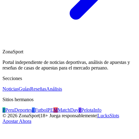
ZonaSport
Portal independiente de noticias deportivas, análisis de apuestas y
reseñas de casas de apuestas para el mercado peruano.
Secciones
Noticias
Guías
Reseñas
Análisis
Sitios hermanos
P
PeruDeportes
F
FutbolPE
M
MatchDay
P
PelotaInfo
©
2026
ZonaSport
|
18+ Juega responsablemente
|
LucksSlots
Apostar Ahora