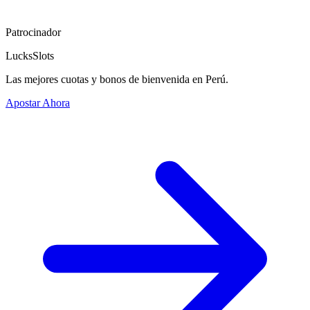
Patrocinador
LucksSlots
Las mejores cuotas y bonos de bienvenida en Perú.
Apostar Ahora