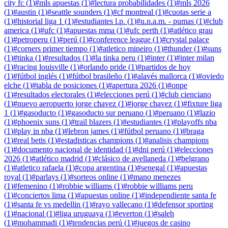
city fc
(
1
)
#
mls apuestas
(
1
)
#
lectura probabilidades
(
1
)
#
mls 2026
(
1
)
#
austin
(
1
)
#
seattle sounders
(
1
)
#
cf montreal
(
1
)
#
cuotas serie a
(
1
)
#
historial liga 1
(
1
)
#
estudiantes l.p.
(
1
)
#
u.n.a.m. - pumas
(
1
)
#
club
america
(
1
)
#
ufc
(
1
)
#
apuestas mma
(
1
)
#
ufc perth
(
1
)
#
atlético grau
(
1
)
#
petroperu
(
1
)
#
perú
(
1
)
#
conference league
(
1
)
#
crystal palace
(
1
)
#
corners primer tiempo
(
1
)
#
atletico mineiro
(
1
)
#
thunder
(
1
)
#
suns
(
1
)
#
tinka
(
1
)
#
resultados
(
1
)
#
la tinka peru
(
1
)
#
inter
(
1
)
#
inter milan
(
1
)
#
racing louisville
(
1
)
#
orlando pride
(
1
)
#
partidos de hoy
(
1
)
#
fútbol inglés
(
1
)
#
fútbol brasileño
(
1
)
#
alavés mallorca
(
1
)
#
oviedo
elche
(
1
)
#
tabla de posiciones
(
1
)
#
apertura 2026
(
1
)
#
onpe
(
1
)
#
resultados electorales
(
1
)
#
elecciones perú
(
1
)
#
club cienciano
(
1
)
#
nuevo aeropuerto jorge chavez
(
1
)
#
jorge chavez
(
1
)
#
fixture liga
1
(
1
)
#
gasoducto
(
1
)
#
gasoducto sur peruano
(
1
)
#
peruano
(
1
)
#
lazio
(
1
)
#
phoenix suns
(
1
)
#
trail blazers
(
1
)
#
estudiantes
(
1
)
#
playoffs nba
(
1
)
#
play in nba
(
1
)
#
lebron james
(
1
)
#
fútbol peruano
(
1
)
#
braga
(
1
)
#
real betis
(
1
)
#
estadisticas champions
(
1
)
#
analisis champions
(
1
)
#
documento nacional de identidad
(
1
)
#
dni perú
(
1
)
#
elecciones
2026
(
1
)
#
atlético madrid
(
1
)
#
clásico de avellaneda
(
1
)
#
belgrano
(
1
)
#
atletico rafaela
(
1
)
#
copa argentina
(
1
)
#
senegal
(
1
)
#
apuestas
royal
(
1
)
#
parlays
(
1
)
#
sorteos online
(
1
)
#
mano menezes
(
1
)
#
femenino
(
1
)
#
robbie williams
(
1
)
#
robbie williams peru
(
1
)
#
conciertos lima
(
1
)
#
apuestas online
(
1
)
#
independiente santa fe
(
1
)
#
santa fe vs medellin
(
1
)
#
rayo vallecano
(
1
)
#
defensor sporting
(
1
)
#
nacional
(
1
)
#
liga uruguaya
(
1
)
#
everton
(
1
)
#
saleh
(
1
)
#
mohammadi
(
1
)
#
tendencias perú
(
1
)
#
juegos de casino