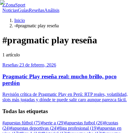
Z
ZonaSport
Noticias
Guías
Reseñas
Análisis
Inicio
›
#pragmatic play reseña
#
pragmatic play reseña
1
artículo
Reseñas
·
23 de febrero, 2026
Pragmatic Play reseña real: mucho brillo, poco
perdón
Revisión crítica de Pragmatic Play en Perú: RTP reales, volatilidad,
slots más jugadas y dónde te puede salir caro aunque parezca fácil.
Todas las etiquetas
#
apuestas fútbol
(
75
)
#
serie a
(
29
)
#
apuestas futbol
(
26
)
#
cuotas
(
24
)
#
apuestas deportivas
(
24
)
#
liga profesional
(
19
)
#
apuestas en