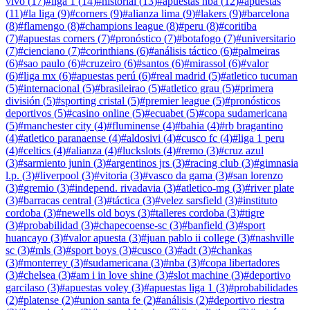
vivo
(
17
)
#
liga 1
(
14
)
#
historial
(
13
)
#
apuestas nba
(
12
)
#
apuestas
(
11
)
#
la liga
(
9
)
#
corners
(
9
)
#
alianza lima
(
9
)
#
lakers
(
9
)
#
barcelona
(
8
)
#
flamengo
(
8
)
#
champions league
(
8
)
#
peru
(
8
)
#
coritiba
(
7
)
#
apuestas corners
(
7
)
#
pronóstico
(
7
)
#
botafogo
(
7
)
#
universitario
(
7
)
#
cienciano
(
7
)
#
corinthians
(
6
)
#
análisis táctico
(
6
)
#
palmeiras
(
6
)
#
sao paulo
(
6
)
#
cruzeiro
(
6
)
#
santos
(
6
)
#
mirassol
(
6
)
#
valor
(
6
)
#
liga mx
(
6
)
#
apuestas perú
(
6
)
#
real madrid
(
5
)
#
atletico tucuman
(
5
)
#
internacional
(
5
)
#
brasileirao
(
5
)
#
atletico grau
(
5
)
#
primera
división
(
5
)
#
sporting cristal
(
5
)
#
premier league
(
5
)
#
pronósticos
deportivos
(
5
)
#
casino online
(
5
)
#
ecuabet
(
5
)
#
copa sudamericana
(
5
)
#
manchester city
(
4
)
#
fluminense
(
4
)
#
bahia
(
4
)
#
rb bragantino
(
4
)
#
atletico paranaense
(
4
)
#
aldosivi
(
4
)
#
cusco fc
(
4
)
#
liga 1 peru
(
4
)
#
celtics
(
4
)
#
alianza
(
4
)
#
luckslots
(
4
)
#
remo
(
3
)
#
cruz azul
(
3
)
#
sarmiento junin
(
3
)
#
argentinos jrs
(
3
)
#
racing club
(
3
)
#
gimnasia
l.p.
(
3
)
#
liverpool
(
3
)
#
vitoria
(
3
)
#
vasco da gama
(
3
)
#
san lorenzo
(
3
)
#
gremio
(
3
)
#
independ. rivadavia
(
3
)
#
atletico-mg
(
3
)
#
river plate
(
3
)
#
barracas central
(
3
)
#
táctica
(
3
)
#
velez sarsfield
(
3
)
#
instituto
cordoba
(
3
)
#
newells old boys
(
3
)
#
talleres cordoba
(
3
)
#
tigre
(
3
)
#
probabilidad
(
3
)
#
chapecoense-sc
(
3
)
#
banfield
(
3
)
#
sport
huancayo
(
3
)
#
valor apuesta
(
3
)
#
juan pablo ii college
(
3
)
#
nashville
sc
(
3
)
#
mls
(
3
)
#
sport boys
(
3
)
#
cusco
(
3
)
#
adt
(
3
)
#
chankas
(
3
)
#
monterrey
(
3
)
#
sudamericana
(
3
)
#
nba
(
3
)
#
copa libertadores
(
3
)
#
chelsea
(
3
)
#
am i in love shine
(
3
)
#
slot machine
(
3
)
#
deportivo
garcilaso
(
3
)
#
apuestas voley
(
3
)
#
apuestas liga 1
(
3
)
#
probabilidades
(
2
)
#
platense
(
2
)
#
union santa fe
(
2
)
#
análisis
(
2
)
#
deportivo riestra