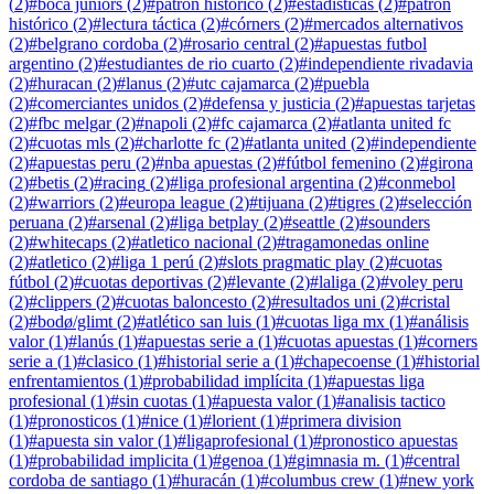
(
2
)
#
boca juniors
(
2
)
#
patron historico
(
2
)
#
estadisticas
(
2
)
#
patrón
histórico
(
2
)
#
lectura táctica
(
2
)
#
córners
(
2
)
#
mercados alternativos
(
2
)
#
belgrano cordoba
(
2
)
#
rosario central
(
2
)
#
apuestas futbol
argentino
(
2
)
#
estudiantes de rio cuarto
(
2
)
#
independiente rivadavia
(
2
)
#
huracan
(
2
)
#
lanus
(
2
)
#
utc cajamarca
(
2
)
#
puebla
(
2
)
#
comerciantes unidos
(
2
)
#
defensa y justicia
(
2
)
#
apuestas tarjetas
(
2
)
#
fbc melgar
(
2
)
#
napoli
(
2
)
#
fc cajamarca
(
2
)
#
atlanta united fc
(
2
)
#
cuotas mls
(
2
)
#
charlotte fc
(
2
)
#
atlanta united
(
2
)
#
independiente
(
2
)
#
apuestas peru
(
2
)
#
nba apuestas
(
2
)
#
fútbol femenino
(
2
)
#
girona
(
2
)
#
betis
(
2
)
#
racing
(
2
)
#
liga profesional argentina
(
2
)
#
conmebol
(
2
)
#
warriors
(
2
)
#
europa league
(
2
)
#
tijuana
(
2
)
#
tigres
(
2
)
#
selección
peruana
(
2
)
#
arsenal
(
2
)
#
liga betplay
(
2
)
#
seattle
(
2
)
#
sounders
(
2
)
#
whitecaps
(
2
)
#
atletico nacional
(
2
)
#
tragamonedas online
(
2
)
#
atletico
(
2
)
#
liga 1 perú
(
2
)
#
slots pragmatic play
(
2
)
#
cuotas
fútbol
(
2
)
#
cuotas deportivas
(
2
)
#
levante
(
2
)
#
laliga
(
2
)
#
voley peru
(
2
)
#
clippers
(
2
)
#
cuotas baloncesto
(
2
)
#
resultados uni
(
2
)
#
cristal
(
2
)
#
bodø/glimt
(
2
)
#
atlético san luis
(
1
)
#
cuotas liga mx
(
1
)
#
análisis
valor
(
1
)
#
lanús
(
1
)
#
apuestas serie a
(
1
)
#
cuotas apuestas
(
1
)
#
corners
serie a
(
1
)
#
clasico
(
1
)
#
historial serie a
(
1
)
#
chapecoense
(
1
)
#
historial
enfrentamientos
(
1
)
#
probabilidad implícita
(
1
)
#
apuestas liga
profesional
(
1
)
#
sin cuotas
(
1
)
#
apuesta valor
(
1
)
#
analisis tactico
(
1
)
#
pronosticos
(
1
)
#
nice
(
1
)
#
lorient
(
1
)
#
primera division
(
1
)
#
apuesta sin valor
(
1
)
#
ligaprofesional
(
1
)
#
pronostico apuestas
(
1
)
#
probabilidad implicita
(
1
)
#
genoa
(
1
)
#
gimnasia m.
(
1
)
#
central
cordoba de santiago
(
1
)
#
huracán
(
1
)
#
columbus crew
(
1
)
#
new york