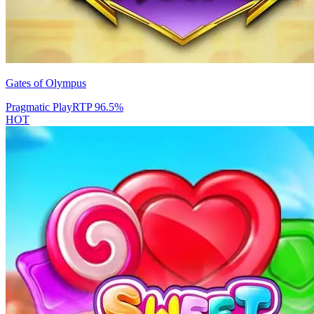
Gates of Olympus
Pragmatic Play
RTP
96.5
%
HOT