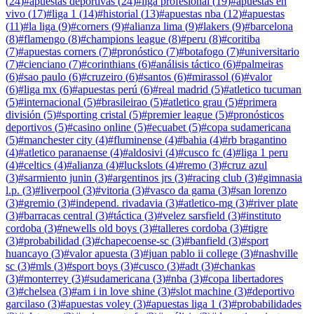
(
24
)
#
apuestas deportivas
(
24
)
#
liga profesional
(
19
)
#
apuestas en
vivo
(
17
)
#
liga 1
(
14
)
#
historial
(
13
)
#
apuestas nba
(
12
)
#
apuestas
(
11
)
#
la liga
(
9
)
#
corners
(
9
)
#
alianza lima
(
9
)
#
lakers
(
9
)
#
barcelona
(
8
)
#
flamengo
(
8
)
#
champions league
(
8
)
#
peru
(
8
)
#
coritiba
(
7
)
#
apuestas corners
(
7
)
#
pronóstico
(
7
)
#
botafogo
(
7
)
#
universitario
(
7
)
#
cienciano
(
7
)
#
corinthians
(
6
)
#
análisis táctico
(
6
)
#
palmeiras
(
6
)
#
sao paulo
(
6
)
#
cruzeiro
(
6
)
#
santos
(
6
)
#
mirassol
(
6
)
#
valor
(
6
)
#
liga mx
(
6
)
#
apuestas perú
(
6
)
#
real madrid
(
5
)
#
atletico tucuman
(
5
)
#
internacional
(
5
)
#
brasileirao
(
5
)
#
atletico grau
(
5
)
#
primera
división
(
5
)
#
sporting cristal
(
5
)
#
premier league
(
5
)
#
pronósticos
deportivos
(
5
)
#
casino online
(
5
)
#
ecuabet
(
5
)
#
copa sudamericana
(
5
)
#
manchester city
(
4
)
#
fluminense
(
4
)
#
bahia
(
4
)
#
rb bragantino
(
4
)
#
atletico paranaense
(
4
)
#
aldosivi
(
4
)
#
cusco fc
(
4
)
#
liga 1 peru
(
4
)
#
celtics
(
4
)
#
alianza
(
4
)
#
luckslots
(
4
)
#
remo
(
3
)
#
cruz azul
(
3
)
#
sarmiento junin
(
3
)
#
argentinos jrs
(
3
)
#
racing club
(
3
)
#
gimnasia
l.p.
(
3
)
#
liverpool
(
3
)
#
vitoria
(
3
)
#
vasco da gama
(
3
)
#
san lorenzo
(
3
)
#
gremio
(
3
)
#
independ. rivadavia
(
3
)
#
atletico-mg
(
3
)
#
river plate
(
3
)
#
barracas central
(
3
)
#
táctica
(
3
)
#
velez sarsfield
(
3
)
#
instituto
cordoba
(
3
)
#
newells old boys
(
3
)
#
talleres cordoba
(
3
)
#
tigre
(
3
)
#
probabilidad
(
3
)
#
chapecoense-sc
(
3
)
#
banfield
(
3
)
#
sport
huancayo
(
3
)
#
valor apuesta
(
3
)
#
juan pablo ii college
(
3
)
#
nashville
sc
(
3
)
#
mls
(
3
)
#
sport boys
(
3
)
#
cusco
(
3
)
#
adt
(
3
)
#
chankas
(
3
)
#
monterrey
(
3
)
#
sudamericana
(
3
)
#
nba
(
3
)
#
copa libertadores
(
3
)
#
chelsea
(
3
)
#
am i in love shine
(
3
)
#
slot machine
(
3
)
#
deportivo
garcilaso
(
3
)
#
apuestas voley
(
3
)
#
apuestas liga 1
(
3
)
#
probabilidades