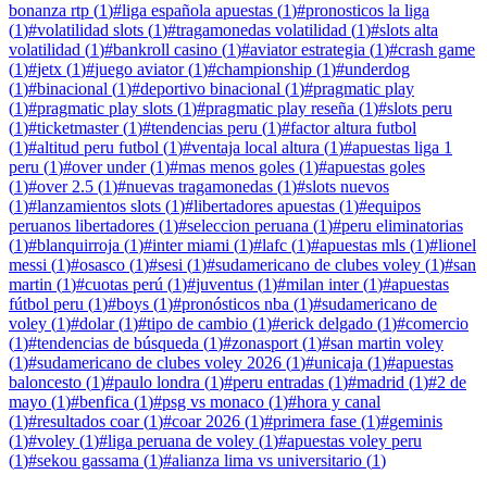
bonanza rtp
(
1
)
#
liga española apuestas
(
1
)
#
pronosticos la liga
(
1
)
#
volatilidad slots
(
1
)
#
tragamonedas volatilidad
(
1
)
#
slots alta
volatilidad
(
1
)
#
bankroll casino
(
1
)
#
aviator estrategia
(
1
)
#
crash game
(
1
)
#
jetx
(
1
)
#
juego aviator
(
1
)
#
championship
(
1
)
#
underdog
(
1
)
#
binacional
(
1
)
#
deportivo binacional
(
1
)
#
pragmatic play
(
1
)
#
pragmatic play slots
(
1
)
#
pragmatic play reseña
(
1
)
#
slots peru
(
1
)
#
ticketmaster
(
1
)
#
tendencias peru
(
1
)
#
factor altura futbol
(
1
)
#
altitud peru futbol
(
1
)
#
ventaja local altura
(
1
)
#
apuestas liga 1
peru
(
1
)
#
over under
(
1
)
#
mas menos goles
(
1
)
#
apuestas goles
(
1
)
#
over 2.5
(
1
)
#
nuevas tragamonedas
(
1
)
#
slots nuevos
(
1
)
#
lanzamientos slots
(
1
)
#
libertadores apuestas
(
1
)
#
equipos
peruanos libertadores
(
1
)
#
seleccion peruana
(
1
)
#
peru eliminatorias
(
1
)
#
blanquirroja
(
1
)
#
inter miami
(
1
)
#
lafc
(
1
)
#
apuestas mls
(
1
)
#
lionel
messi
(
1
)
#
osasco
(
1
)
#
sesi
(
1
)
#
sudamericano de clubes voley
(
1
)
#
san
martin
(
1
)
#
cuotas perú
(
1
)
#
juventus
(
1
)
#
milan inter
(
1
)
#
apuestas
fútbol peru
(
1
)
#
boys
(
1
)
#
pronósticos nba
(
1
)
#
sudamericano de
voley
(
1
)
#
dolar
(
1
)
#
tipo de cambio
(
1
)
#
erick delgado
(
1
)
#
comercio
(
1
)
#
tendencias de búsqueda
(
1
)
#
zonasport
(
1
)
#
san martin voley
(
1
)
#
sudamericano de clubes voley 2026
(
1
)
#
unicaja
(
1
)
#
apuestas
baloncesto
(
1
)
#
paulo londra
(
1
)
#
peru entradas
(
1
)
#
madrid
(
1
)
#
2 de
mayo
(
1
)
#
benfica
(
1
)
#
psg vs monaco
(
1
)
#
hora y canal
(
1
)
#
resultados coar
(
1
)
#
coar 2026
(
1
)
#
primera fase
(
1
)
#
geminis
(
1
)
#
voley
(
1
)
#
liga peruana de voley
(
1
)
#
apuestas voley peru
(
1
)
#
sekou gassama
(
1
)
#
alianza lima vs universitario
(
1
)