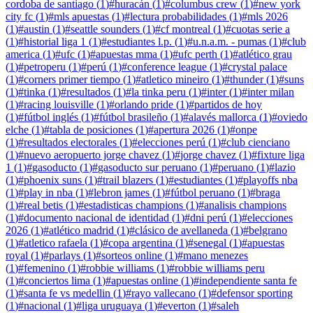
cordoba de santiago
(
1
)
#
huracán
(
1
)
#
columbus crew
(
1
)
#
new york
city fc
(
1
)
#
mls apuestas
(
1
)
#
lectura probabilidades
(
1
)
#
mls 2026
(
1
)
#
austin
(
1
)
#
seattle sounders
(
1
)
#
cf montreal
(
1
)
#
cuotas serie a
(
1
)
#
historial liga 1
(
1
)
#
estudiantes l.p.
(
1
)
#
u.n.a.m. - pumas
(
1
)
#
club
america
(
1
)
#
ufc
(
1
)
#
apuestas mma
(
1
)
#
ufc perth
(
1
)
#
atlético grau
(
1
)
#
petroperu
(
1
)
#
perú
(
1
)
#
conference league
(
1
)
#
crystal palace
(
1
)
#
corners primer tiempo
(
1
)
#
atletico mineiro
(
1
)
#
thunder
(
1
)
#
suns
(
1
)
#
tinka
(
1
)
#
resultados
(
1
)
#
la tinka peru
(
1
)
#
inter
(
1
)
#
inter milan
(
1
)
#
racing louisville
(
1
)
#
orlando pride
(
1
)
#
partidos de hoy
(
1
)
#
fútbol inglés
(
1
)
#
fútbol brasileño
(
1
)
#
alavés mallorca
(
1
)
#
oviedo
elche
(
1
)
#
tabla de posiciones
(
1
)
#
apertura 2026
(
1
)
#
onpe
(
1
)
#
resultados electorales
(
1
)
#
elecciones perú
(
1
)
#
club cienciano
(
1
)
#
nuevo aeropuerto jorge chavez
(
1
)
#
jorge chavez
(
1
)
#
fixture liga
1
(
1
)
#
gasoducto
(
1
)
#
gasoducto sur peruano
(
1
)
#
peruano
(
1
)
#
lazio
(
1
)
#
phoenix suns
(
1
)
#
trail blazers
(
1
)
#
estudiantes
(
1
)
#
playoffs nba
(
1
)
#
play in nba
(
1
)
#
lebron james
(
1
)
#
fútbol peruano
(
1
)
#
braga
(
1
)
#
real betis
(
1
)
#
estadisticas champions
(
1
)
#
analisis champions
(
1
)
#
documento nacional de identidad
(
1
)
#
dni perú
(
1
)
#
elecciones
2026
(
1
)
#
atlético madrid
(
1
)
#
clásico de avellaneda
(
1
)
#
belgrano
(
1
)
#
atletico rafaela
(
1
)
#
copa argentina
(
1
)
#
senegal
(
1
)
#
apuestas
royal
(
1
)
#
parlays
(
1
)
#
sorteos online
(
1
)
#
mano menezes
(
1
)
#
femenino
(
1
)
#
robbie williams
(
1
)
#
robbie williams peru
(
1
)
#
conciertos lima
(
1
)
#
apuestas online
(
1
)
#
independiente santa fe
(
1
)
#
santa fe vs medellin
(
1
)
#
rayo vallecano
(
1
)
#
defensor sporting
(
1
)
#
nacional
(
1
)
#
liga uruguaya
(
1
)
#
everton
(
1
)
#
saleh