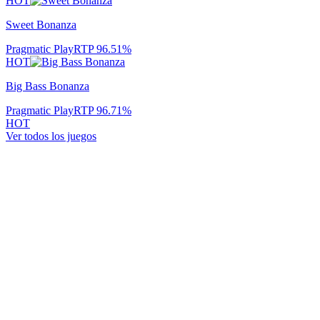
HOT
Sweet Bonanza
Pragmatic Play
RTP
96.51
%
HOT
Big Bass Bonanza
Pragmatic Play
RTP
96.71
%
HOT
Ver todos los juegos