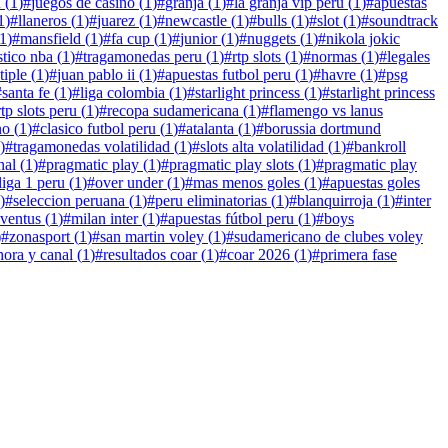
ú
(
1
)
#
juegos de casino
(
1
)
#
granja
(
1
)
#
la granja vip peru
(
1
)
#
apuestas
1
)
#
llaneros
(
1
)
#
juarez
(
1
)
#
newcastle
(
1
)
#
bulls
(
1
)
#
slot
(
1
)
#
soundtrack
1
)
#
mansfield
(
1
)
#
fa cup
(
1
)
#
junior
(
1
)
#
nuggets
(
1
)
#
nikola jokic
tico nba
(
1
)
#
tragamonedas peru
(
1
)
#
rtp slots
(
1
)
#
normas
(
1
)
#
legales
tiple
(
1
)
#
juan pablo ii
(
1
)
#
apuestas futbol peru
(
1
)
#
havre
(
1
)
#
psg
#
santa fe
(
1
)
#
liga colombia
(
1
)
#
starlight princess
(
1
)
#
starlight princess
rtp slots peru
(
1
)
#
recopa sudamericana
(
1
)
#
flamengo vs lanus
no
(
1
)
#
clasico futbol peru
(
1
)
#
atalanta
(
1
)
#
borussia dortmund
)
#
tragamonedas volatilidad
(
1
)
#
slots alta volatilidad
(
1
)
#
bankroll
nal
(
1
)
#
pragmatic play
(
1
)
#
pragmatic play slots
(
1
)
#
pragmatic play
liga 1 peru
(
1
)
#
over under
(
1
)
#
mas menos goles
(
1
)
#
apuestas goles
)
#
seleccion peruana
(
1
)
#
peru eliminatorias
(
1
)
#
blanquirroja
(
1
)
#
inter
uventus
(
1
)
#
milan inter
(
1
)
#
apuestas fútbol peru
(
1
)
#
boys
)
#
zonasport
(
1
)
#
san martin voley
(
1
)
#
sudamericano de clubes voley
hora y canal
(
1
)
#
resultados coar
(
1
)
#
coar 2026
(
1
)
#
primera fase