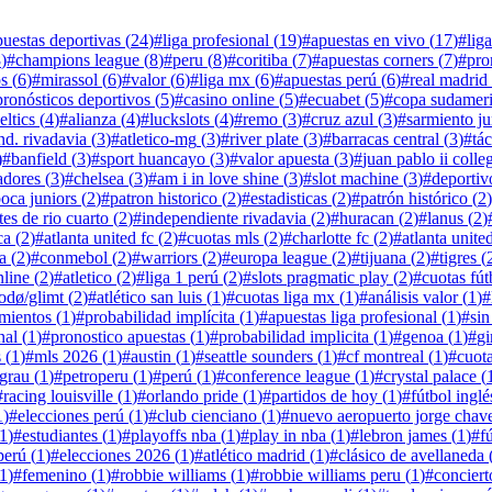
puestas deportivas
(
24
)
#
liga profesional
(
19
)
#
apuestas en vivo
(
17
)
#
lig
8
)
#
champions league
(
8
)
#
peru
(
8
)
#
coritiba
(
7
)
#
apuestas corners
(
7
)
#
pro
os
(
6
)
#
mirassol
(
6
)
#
valor
(
6
)
#
liga mx
(
6
)
#
apuestas perú
(
6
)
#
real madrid
pronósticos deportivos
(
5
)
#
casino online
(
5
)
#
ecuabet
(
5
)
#
copa sudamer
eltics
(
4
)
#
alianza
(
4
)
#
luckslots
(
4
)
#
remo
(
3
)
#
cruz azul
(
3
)
#
sarmiento ju
nd. rivadavia
(
3
)
#
atletico-mg
(
3
)
#
river plate
(
3
)
#
barracas central
(
3
)
#
tác
)
#
banfield
(
3
)
#
sport huancayo
(
3
)
#
valor apuesta
(
3
)
#
juan pablo ii colle
adores
(
3
)
#
chelsea
(
3
)
#
am i in love shine
(
3
)
#
slot machine
(
3
)
#
deportiv
oca juniors
(
2
)
#
patron historico
(
2
)
#
estadisticas
(
2
)
#
patrón histórico
(
2
)
tes de rio cuarto
(
2
)
#
independiente rivadavia
(
2
)
#
huracan
(
2
)
#
lanus
(
2
)
ca
(
2
)
#
atlanta united fc
(
2
)
#
cuotas mls
(
2
)
#
charlotte fc
(
2
)
#
atlanta unite
a
(
2
)
#
conmebol
(
2
)
#
warriors
(
2
)
#
europa league
(
2
)
#
tijuana
(
2
)
#
tigres
(
line
(
2
)
#
atletico
(
2
)
#
liga 1 perú
(
2
)
#
slots pragmatic play
(
2
)
#
cuotas fút
odø/glimt
(
2
)
#
atlético san luis
(
1
)
#
cuotas liga mx
(
1
)
#
análisis valor
(
1
)
#
amientos
(
1
)
#
probabilidad implícita
(
1
)
#
apuestas liga profesional
(
1
)
#
sin
nal
(
1
)
#
pronostico apuestas
(
1
)
#
probabilidad implicita
(
1
)
#
genoa
(
1
)
#
gi
s
(
1
)
#
mls 2026
(
1
)
#
austin
(
1
)
#
seattle sounders
(
1
)
#
cf montreal
(
1
)
#
cuota
 grau
(
1
)
#
petroperu
(
1
)
#
perú
(
1
)
#
conference league
(
1
)
#
crystal palace
(
#
racing louisville
(
1
)
#
orlando pride
(
1
)
#
partidos de hoy
(
1
)
#
fútbol inglé
1
)
#
elecciones perú
(
1
)
#
club cienciano
(
1
)
#
nuevo aeropuerto jorge chav
1
)
#
estudiantes
(
1
)
#
playoffs nba
(
1
)
#
play in nba
(
1
)
#
lebron james
(
1
)
#
f
perú
(
1
)
#
elecciones 2026
(
1
)
#
atlético madrid
(
1
)
#
clásico de avellaneda
1
)
#
femenino
(
1
)
#
robbie williams
(
1
)
#
robbie williams peru
(
1
)
#
conciert