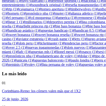
medellin
(
1
)
#
rayo vallecano
(
1
)
#
defensor sporting
(
1
)
#
nacional
(
1
)
#
l
entretenimiento
(
1
)
#
soundtrack original
(
1
)
#
reseña tragamonedas
(
1
)
#
(
1
)
#
rtp
(
1
)
#
cajamarca
(
1
)
#
torneo apertura
(
1
)
#
timberwolves
(
1
)
#
anth
(
1
)
#
hornets
(
1
)
#
pronóstico nba
(
1
)
#
mujer
(
1
)
#
alianza atletico
(
1
)
#
peli
(
1
)
#
el peruano
(
1
)
#
cd moquegua
(
1
)
#
america
(
1
)
#
cremonese
(
1
)
#
mil
(
1
)
#
ligue 1
(
1
)
#
millonarios
(
1
)
#
deportivo pereira
(
1
)
#
liga colombiana
reseña
(
1
)
#
starlight princess rtp
(
1
)
#
big bass bonanza
(
1
)
#
big bass bo
(
1
)
#
handicap asiatico
(
1
)
#
apuestas handicap
(
1
)
#
handicap 0.5
(
1
)
#
han
(
1
)
#
sweet bonanza
(
1
)
#
sweet bonanza reseña
(
1
)
#
sweet bonanza rtp
(
casino
(
1
)
#
aviator estrategia
(
1
)
#
crash game
(
1
)
#
jetx
(
1
)
#
juego aviato
reseña
(
1
)
#
slots peru
(
1
)
#
ticketmaster
(
1
)
#
tendencias peru
(
1
)
#
factor a
(
1
)
#
over 2.5
(
1
)
#
nuevas tragamonedas
(
1
)
#
slots nuevos
(
1
)
#
lanzamien
miami
(
1
)
#
lafc
(
1
)
#
apuestas mls
(
1
)
#
lionel messi
(
1
)
#
osasco
(
1
)
#
sesi
(
(
1
)
#
pronósticos nba
(
1
)
#
sudamericano de voley
(
1
)
#
dolar
(
1
)
#
tipo de
2026
(
1
)
#
unicaja
(
1
)
#
apuestas baloncesto
(
1
)
#
paulo londra
(
1
)
#
peru e
(
1
)
#
geminis
(
1
)
#
voley
(
1
)
#
liga peruana de voley
(
1
)
#
apuestas voley p
Lo más leído
01
Corinthians-Remo: los córners valen más que el 1X2
25 de junio, 2026