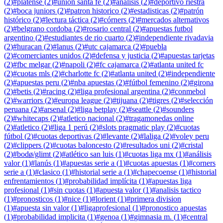
(
2
)
#
platense
(
2
)
#
union santa fe
(
2
)
#
análisis
(
2
)
#
deportivo riestra
(
2
)
#
boca juniors
(
2
)
#
patron historico
(
2
)
#
estadisticas
(
2
)
#
patrón
histórico
(
2
)
#
lectura táctica
(
2
)
#
córners
(
2
)
#
mercados alternativos
(
2
)
#
belgrano cordoba
(
2
)
#
rosario central
(
2
)
#
apuestas futbol
argentino
(
2
)
#
estudiantes de rio cuarto
(
2
)
#
independiente rivadavia
(
2
)
#
huracan
(
2
)
#
lanus
(
2
)
#
utc cajamarca
(
2
)
#
puebla
(
2
)
#
comerciantes unidos
(
2
)
#
defensa y justicia
(
2
)
#
apuestas tarjetas
(
2
)
#
fbc melgar
(
2
)
#
napoli
(
2
)
#
fc cajamarca
(
2
)
#
atlanta united fc
(
2
)
#
cuotas mls
(
2
)
#
charlotte fc
(
2
)
#
atlanta united
(
2
)
#
independiente
(
2
)
#
apuestas peru
(
2
)
#
nba apuestas
(
2
)
#
fútbol femenino
(
2
)
#
girona
(
2
)
#
betis
(
2
)
#
racing
(
2
)
#
liga profesional argentina
(
2
)
#
conmebol
(
2
)
#
warriors
(
2
)
#
europa league
(
2
)
#
tijuana
(
2
)
#
tigres
(
2
)
#
selección
peruana
(
2
)
#
arsenal
(
2
)
#
liga betplay
(
2
)
#
seattle
(
2
)
#
sounders
(
2
)
#
whitecaps
(
2
)
#
atletico nacional
(
2
)
#
tragamonedas online
(
2
)
#
atletico
(
2
)
#
liga 1 perú
(
2
)
#
slots pragmatic play
(
2
)
#
cuotas
fútbol
(
2
)
#
cuotas deportivas
(
2
)
#
levante
(
2
)
#
laliga
(
2
)
#
voley peru
(
2
)
#
clippers
(
2
)
#
cuotas baloncesto
(
2
)
#
resultados uni
(
2
)
#
cristal
(
2
)
#
bodø/glimt
(
2
)
#
atlético san luis
(
1
)
#
cuotas liga mx
(
1
)
#
análisis
valor
(
1
)
#
lanús
(
1
)
#
apuestas serie a
(
1
)
#
cuotas apuestas
(
1
)
#
corners
serie a
(
1
)
#
clasico
(
1
)
#
historial serie a
(
1
)
#
chapecoense
(
1
)
#
historial
enfrentamientos
(
1
)
#
probabilidad implícita
(
1
)
#
apuestas liga
profesional
(
1
)
#
sin cuotas
(
1
)
#
apuesta valor
(
1
)
#
analisis tactico
(
1
)
#
pronosticos
(
1
)
#
nice
(
1
)
#
lorient
(
1
)
#
primera division
(
1
)
#
apuesta sin valor
(
1
)
#
ligaprofesional
(
1
)
#
pronostico apuestas
(
1
)
#
probabilidad implicita
(
1
)
#
genoa
(
1
)
#
gimnasia m.
(
1
)
#
central