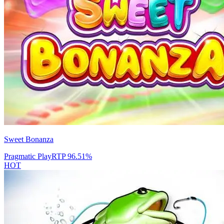
Sweet Bonanza
Pragmatic Play
RTP
96.51
%
HOT