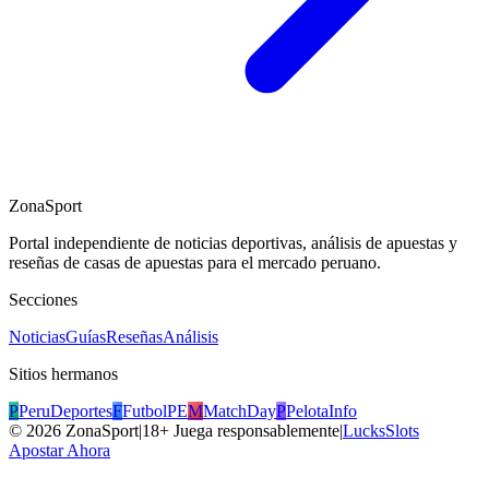
ZonaSport
Portal independiente de noticias deportivas, análisis de apuestas y
reseñas de casas de apuestas para el mercado peruano.
Secciones
Noticias
Guías
Reseñas
Análisis
Sitios hermanos
P
PeruDeportes
F
FutbolPE
M
MatchDay
P
PelotaInfo
©
2026
ZonaSport
|
18+ Juega responsablemente
|
LucksSlots
Apostar Ahora