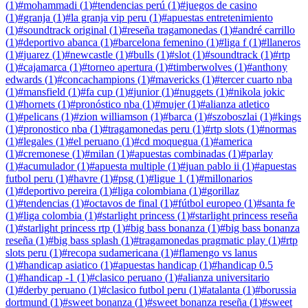
(
1
)
#
mohammadi
(
1
)
#
tendencias perú
(
1
)
#
juegos de casino
(
1
)
#
granja
(
1
)
#
la granja vip peru
(
1
)
#
apuestas entretenimiento
(
1
)
#
soundtrack original
(
1
)
#
reseña tragamonedas
(
1
)
#
andré carrillo
(
1
)
#
deportivo abanca
(
1
)
#
barcelona femenino
(
1
)
#
liga f
(
1
)
#
llaneros
(
1
)
#
juarez
(
1
)
#
newcastle
(
1
)
#
bulls
(
1
)
#
slot
(
1
)
#
soundtrack
(
1
)
#
rtp
(
1
)
#
cajamarca
(
1
)
#
torneo apertura
(
1
)
#
timberwolves
(
1
)
#
anthony
edwards
(
1
)
#
concachampions
(
1
)
#
mavericks
(
1
)
#
tercer cuarto nba
(
1
)
#
mansfield
(
1
)
#
fa cup
(
1
)
#
junior
(
1
)
#
nuggets
(
1
)
#
nikola jokic
(
1
)
#
hornets
(
1
)
#
pronóstico nba
(
1
)
#
mujer
(
1
)
#
alianza atletico
(
1
)
#
pelicans
(
1
)
#
zion williamson
(
1
)
#
barca
(
1
)
#
szoboszlai
(
1
)
#
kings
(
1
)
#
pronostico nba
(
1
)
#
tragamonedas peru
(
1
)
#
rtp slots
(
1
)
#
normas
(
1
)
#
legales
(
1
)
#
el peruano
(
1
)
#
cd moquegua
(
1
)
#
america
(
1
)
#
cremonese
(
1
)
#
milan
(
1
)
#
apuestas combinadas
(
1
)
#
parlay
(
1
)
#
acumulador
(
1
)
#
apuesta multiple
(
1
)
#
juan pablo ii
(
1
)
#
apuestas
futbol peru
(
1
)
#
havre
(
1
)
#
psg
(
1
)
#
ligue 1
(
1
)
#
millonarios
(
1
)
#
deportivo pereira
(
1
)
#
liga colombiana
(
1
)
#
gorillaz
(
1
)
#
tendencias
(
1
)
#
octavos de final
(
1
)
#
fútbol europeo
(
1
)
#
santa fe
(
1
)
#
liga colombia
(
1
)
#
starlight princess
(
1
)
#
starlight princess reseña
(
1
)
#
starlight princess rtp
(
1
)
#
big bass bonanza
(
1
)
#
big bass bonanza
reseña
(
1
)
#
big bass splash
(
1
)
#
tragamonedas pragmatic play
(
1
)
#
rtp
slots peru
(
1
)
#
recopa sudamericana
(
1
)
#
flamengo vs lanus
(
1
)
#
handicap asiatico
(
1
)
#
apuestas handicap
(
1
)
#
handicap 0.5
(
1
)
#
handicap -1
(
1
)
#
clasico peruano
(
1
)
#
alianza universitario
(
1
)
#
derby peruano
(
1
)
#
clasico futbol peru
(
1
)
#
atalanta
(
1
)
#
borussia
dortmund
(
1
)
#
sweet bonanza
(
1
)
#
sweet bonanza reseña
(
1
)
#
sweet