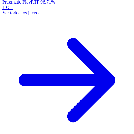
Pragmatic Play
RTP
96.71
%
HOT
Ver todos los juegos