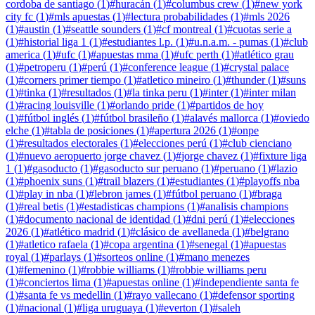
cordoba de santiago
(
1
)
#
huracán
(
1
)
#
columbus crew
(
1
)
#
new york
city fc
(
1
)
#
mls apuestas
(
1
)
#
lectura probabilidades
(
1
)
#
mls 2026
(
1
)
#
austin
(
1
)
#
seattle sounders
(
1
)
#
cf montreal
(
1
)
#
cuotas serie a
(
1
)
#
historial liga 1
(
1
)
#
estudiantes l.p.
(
1
)
#
u.n.a.m. - pumas
(
1
)
#
club
america
(
1
)
#
ufc
(
1
)
#
apuestas mma
(
1
)
#
ufc perth
(
1
)
#
atlético grau
(
1
)
#
petroperu
(
1
)
#
perú
(
1
)
#
conference league
(
1
)
#
crystal palace
(
1
)
#
corners primer tiempo
(
1
)
#
atletico mineiro
(
1
)
#
thunder
(
1
)
#
suns
(
1
)
#
tinka
(
1
)
#
resultados
(
1
)
#
la tinka peru
(
1
)
#
inter
(
1
)
#
inter milan
(
1
)
#
racing louisville
(
1
)
#
orlando pride
(
1
)
#
partidos de hoy
(
1
)
#
fútbol inglés
(
1
)
#
fútbol brasileño
(
1
)
#
alavés mallorca
(
1
)
#
oviedo
elche
(
1
)
#
tabla de posiciones
(
1
)
#
apertura 2026
(
1
)
#
onpe
(
1
)
#
resultados electorales
(
1
)
#
elecciones perú
(
1
)
#
club cienciano
(
1
)
#
nuevo aeropuerto jorge chavez
(
1
)
#
jorge chavez
(
1
)
#
fixture liga
1
(
1
)
#
gasoducto
(
1
)
#
gasoducto sur peruano
(
1
)
#
peruano
(
1
)
#
lazio
(
1
)
#
phoenix suns
(
1
)
#
trail blazers
(
1
)
#
estudiantes
(
1
)
#
playoffs nba
(
1
)
#
play in nba
(
1
)
#
lebron james
(
1
)
#
fútbol peruano
(
1
)
#
braga
(
1
)
#
real betis
(
1
)
#
estadisticas champions
(
1
)
#
analisis champions
(
1
)
#
documento nacional de identidad
(
1
)
#
dni perú
(
1
)
#
elecciones
2026
(
1
)
#
atlético madrid
(
1
)
#
clásico de avellaneda
(
1
)
#
belgrano
(
1
)
#
atletico rafaela
(
1
)
#
copa argentina
(
1
)
#
senegal
(
1
)
#
apuestas
royal
(
1
)
#
parlays
(
1
)
#
sorteos online
(
1
)
#
mano menezes
(
1
)
#
femenino
(
1
)
#
robbie williams
(
1
)
#
robbie williams peru
(
1
)
#
conciertos lima
(
1
)
#
apuestas online
(
1
)
#
independiente santa fe
(
1
)
#
santa fe vs medellin
(
1
)
#
rayo vallecano
(
1
)
#
defensor sporting
(
1
)
#
nacional
(
1
)
#
liga uruguaya
(
1
)
#
everton
(
1
)
#
saleh