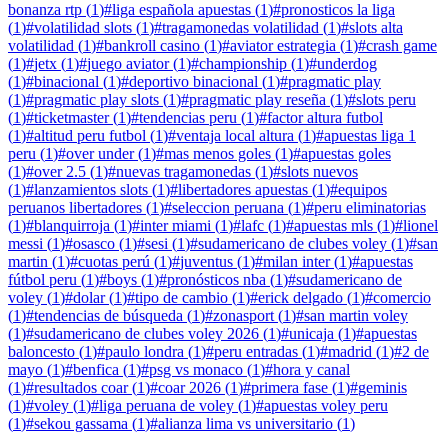
bonanza rtp
(
1
)
#
liga española apuestas
(
1
)
#
pronosticos la liga
(
1
)
#
volatilidad slots
(
1
)
#
tragamonedas volatilidad
(
1
)
#
slots alta
volatilidad
(
1
)
#
bankroll casino
(
1
)
#
aviator estrategia
(
1
)
#
crash game
(
1
)
#
jetx
(
1
)
#
juego aviator
(
1
)
#
championship
(
1
)
#
underdog
(
1
)
#
binacional
(
1
)
#
deportivo binacional
(
1
)
#
pragmatic play
(
1
)
#
pragmatic play slots
(
1
)
#
pragmatic play reseña
(
1
)
#
slots peru
(
1
)
#
ticketmaster
(
1
)
#
tendencias peru
(
1
)
#
factor altura futbol
(
1
)
#
altitud peru futbol
(
1
)
#
ventaja local altura
(
1
)
#
apuestas liga 1
peru
(
1
)
#
over under
(
1
)
#
mas menos goles
(
1
)
#
apuestas goles
(
1
)
#
over 2.5
(
1
)
#
nuevas tragamonedas
(
1
)
#
slots nuevos
(
1
)
#
lanzamientos slots
(
1
)
#
libertadores apuestas
(
1
)
#
equipos
peruanos libertadores
(
1
)
#
seleccion peruana
(
1
)
#
peru eliminatorias
(
1
)
#
blanquirroja
(
1
)
#
inter miami
(
1
)
#
lafc
(
1
)
#
apuestas mls
(
1
)
#
lionel
messi
(
1
)
#
osasco
(
1
)
#
sesi
(
1
)
#
sudamericano de clubes voley
(
1
)
#
san
martin
(
1
)
#
cuotas perú
(
1
)
#
juventus
(
1
)
#
milan inter
(
1
)
#
apuestas
fútbol peru
(
1
)
#
boys
(
1
)
#
pronósticos nba
(
1
)
#
sudamericano de
voley
(
1
)
#
dolar
(
1
)
#
tipo de cambio
(
1
)
#
erick delgado
(
1
)
#
comercio
(
1
)
#
tendencias de búsqueda
(
1
)
#
zonasport
(
1
)
#
san martin voley
(
1
)
#
sudamericano de clubes voley 2026
(
1
)
#
unicaja
(
1
)
#
apuestas
baloncesto
(
1
)
#
paulo londra
(
1
)
#
peru entradas
(
1
)
#
madrid
(
1
)
#
2 de
mayo
(
1
)
#
benfica
(
1
)
#
psg vs monaco
(
1
)
#
hora y canal
(
1
)
#
resultados coar
(
1
)
#
coar 2026
(
1
)
#
primera fase
(
1
)
#
geminis
(
1
)
#
voley
(
1
)
#
liga peruana de voley
(
1
)
#
apuestas voley peru
(
1
)
#
sekou gassama
(
1
)
#
alianza lima vs universitario
(
1
)