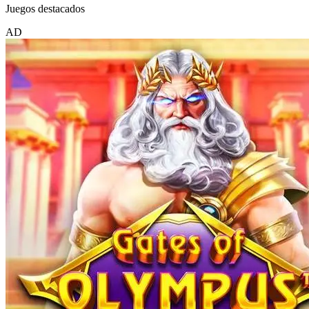
Juegos destacados
AD