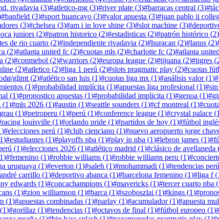
nd. rivadavia
(
3
)
#
atletico-mg
(
3
)
#
river plate
(
3
)
#
barracas central
(
3
)
#
tác
)
#
banfield
(
3
)
#
sport huancayo
(
3
)
#
valor apuesta
(
3
)
#
juan pablo ii colle
adores
(
3
)
#
chelsea
(
3
)
#
am i in love shine
(
3
)
#
slot machine
(
3
)
#
deportiv
oca juniors
(
2
)
#
patron historico
(
2
)
#
estadisticas
(
2
)
#
patrón histórico
(
2
)
tes de rio cuarto
(
2
)
#
independiente rivadavia
(
2
)
#
huracan
(
2
)
#
lanus
(
2
)
ca
(
2
)
#
atlanta united fc
(
2
)
#
cuotas mls
(
2
)
#
charlotte fc
(
2
)
#
atlanta unite
a
(
2
)
#
conmebol
(
2
)
#
warriors
(
2
)
#
europa league
(
2
)
#
tijuana
(
2
)
#
tigres
(
line
(
2
)
#
atletico
(
2
)
#
liga 1 perú
(
2
)
#
slots pragmatic play
(
2
)
#
cuotas fút
odø/glimt
(
2
)
#
atlético san luis
(
1
)
#
cuotas liga mx
(
1
)
#
análisis valor
(
1
)
#
amientos
(
1
)
#
probabilidad implícita
(
1
)
#
apuestas liga profesional
(
1
)
#
sin
nal
(
1
)
#
pronostico apuestas
(
1
)
#
probabilidad implicita
(
1
)
#
genoa
(
1
)
#
gi
s
(
1
)
#
mls 2026
(
1
)
#
austin
(
1
)
#
seattle sounders
(
1
)
#
cf montreal
(
1
)
#
cuota
 grau
(
1
)
#
petroperu
(
1
)
#
perú
(
1
)
#
conference league
(
1
)
#
crystal palace
(
#
racing louisville
(
1
)
#
orlando pride
(
1
)
#
partidos de hoy
(
1
)
#
fútbol inglé
1
)
#
elecciones perú
(
1
)
#
club cienciano
(
1
)
#
nuevo aeropuerto jorge chav
1
)
#
estudiantes
(
1
)
#
playoffs nba
(
1
)
#
play in nba
(
1
)
#
lebron james
(
1
)
#
f
perú
(
1
)
#
elecciones 2026
(
1
)
#
atlético madrid
(
1
)
#
clásico de avellaneda
1
)
#
femenino
(
1
)
#
robbie williams
(
1
)
#
robbie williams peru
(
1
)
#
conciert
iga uruguaya
(
1
)
#
everton
(
1
)
#
saleh
(
1
)
#
mohammadi
(
1
)
#
tendencias per
andré carrillo
(
1
)
#
deportivo abanca
(
1
)
#
barcelona femenino
(
1
)
#
liga f
(
ony edwards
(
1
)
#
concachampions
(
1
)
#
mavericks
(
1
)
#
tercer cuarto nba
(
cans
(
1
)
#
zion williamson
(
1
)
#
barca
(
1
)
#
szoboszlai
(
1
)
#
kings
(
1
)
#
pronos
an
(
1
)
#
apuestas combinadas
(
1
)
#
parlay
(
1
)
#
acumulador
(
1
)
#
apuesta mul
(
1
)
#
gorillaz
(
1
)
#
tendencias
(
1
)
#
octavos de final
(
1
)
#
fútbol europeo
(
1
)
nanza reseña
(
1
)
#
big bass splash
(
1
)
#
tragamonedas pragmatic play
(
1
)
#