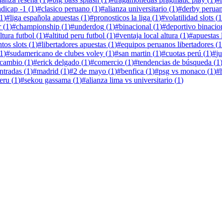
dicap -1
(
1
)
#
clasico peruano
(
1
)
#
alianza universitario
(
1
)
#
derby perua
1
)
#
liga española apuestas
(
1
)
#
pronosticos la liga
(
1
)
#
volatilidad slots
(
1
r
(
1
)
#
championship
(
1
)
#
underdog
(
1
)
#
binacional
(
1
)
#
deportivo binacio
ltura futbol
(
1
)
#
altitud peru futbol
(
1
)
#
ventaja local altura
(
1
)
#
apuestas 
tos slots
(
1
)
#
libertadores apuestas
(
1
)
#
equipos peruanos libertadores
(
1
1
)
#
sudamericano de clubes voley
(
1
)
#
san martin
(
1
)
#
cuotas perú
(
1
)
#
j
 cambio
(
1
)
#
erick delgado
(
1
)
#
comercio
(
1
)
#
tendencias de búsqueda
(
1
ntradas
(
1
)
#
madrid
(
1
)
#
2 de mayo
(
1
)
#
benfica
(
1
)
#
psg vs monaco
(
1
)
#
eru
(
1
)
#
sekou gassama
(
1
)
#
alianza lima vs universitario
(
1
)