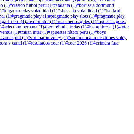
no
(
1
)
#
clasico futbol peru
(
1
)
#
atalanta
(
1
)
#
borussia dortmund
)
#
tragamonedas volatilidad
(
1
)
#
slots alta volatilidad
(
1
)
#
bankroll
nal
(
1
)
#
pragmatic play
(
1
)
#
pragmatic play slots
(
1
)
#
pragmatic play
liga 1 peru
(
1
)
#
over under
(
1
)
#
mas menos goles
(
1
)
#
apuestas goles
)
#
seleccion peruana
(
1
)
#
peru eliminatorias
(
1
)
#
blanquirroja
(
1
)
#
inter
uventus
(
1
)
#
milan inter
(
1
)
#
apuestas fútbol peru
(
1
)
#
boys
)
#
zonasport
(
1
)
#
san martin voley
(
1
)
#
sudamericano de clubes voley
hora y canal
(
1
)
#
resultados coar
(
1
)
#
coar 2026
(
1
)
#
primera fase