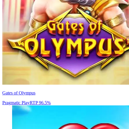
Gates of Olympus
Pragmatic Play
RTP
96.5
%