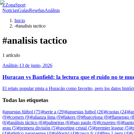
Z
ZonaSport
Noticias
Guías
Reseñas
Análisis
Inicio
›
#analisis tactico
#
analisis tactico
1
artículo
Análisis
·
13 de junio, 2026
Huracan vs Banfield: la lectura que el ruido no te mu
El relato popular pinta a Huracán como favorito, pero los datos históric
Todas las etiquetas
#
apuestas fútbol
(
75
)
#
serie a
(
29
)
#
apuestas futbol
(
26
)
#
cuotas
(
24
)
#
a
(
9
)
#
corners
(
9
)
#
alianza lima
(
9
)
#
lakers
(
9
)
#
barcelona
(
8
)
#
flamengo
(
(
6
)
#
análisis táctico
(
6
)
#
palmeiras
(
6
)
#
sao paulo
(
6
)
#
cruzeiro
(
6
)
#
sant
grau
(
5
)
#
primera división
(
5
)
#
sporting cristal
(
5
)
#
premier league
(
5
)
#
(
4
)
#
atletico paranaense
(
4
)
#
aldosivi
(
4
)
#
cusco fc
(
4
)
#
liga 1 peru
(
4
)
#
c