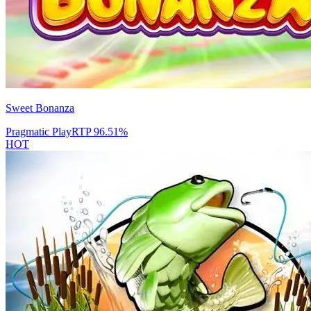
Sweet Bonanza
Pragmatic Play
RTP
96.51
%
HOT