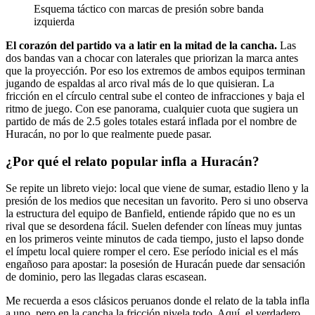
Esquema táctico con marcas de presión sobre banda
izquierda
El corazón del partido va a latir en la mitad de la cancha.
Las
dos bandas van a chocar con laterales que priorizan la marca antes
que la proyección. Por eso los extremos de ambos equipos terminan
jugando de espaldas al arco rival más de lo que quisieran. La
fricción en el círculo central sube el conteo de infracciones y baja el
ritmo de juego. Con ese panorama, cualquier cuota que sugiera un
partido de más de 2.5 goles totales estará inflada por el nombre de
Huracán, no por lo que realmente puede pasar.
¿Por qué el relato popular infla a Huracán?
Se repite un libreto viejo: local que viene de sumar, estadio lleno y la
presión de los medios que necesitan un favorito. Pero si uno observa
la estructura del equipo de Banfield, entiende rápido que no es un
rival que se desordena fácil. Suelen defender con líneas muy juntas
en los primeros veinte minutos de cada tiempo, justo el lapso donde
el ímpetu local quiere romper el cero. Ese período inicial es el más
engañoso para apostar: la posesión de Huracán puede dar sensación
de dominio, pero las llegadas claras escasean.
Me recuerda a esos clásicos peruanos donde el relato de la tabla infla
a uno, pero en la cancha la fricción nivela todo. Aquí, el verdadero