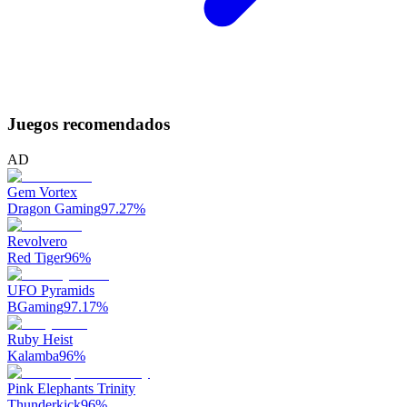
Juegos recomendados
AD
Gem Vortex
Dragon Gaming
97.27
%
Revolvero
Red Tiger
96
%
UFO Pyramids
BGaming
97.17
%
Ruby Heist
Kalamba
96
%
Pink Elephants Trinity
Thunderkick
96
%