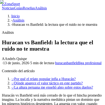
Z
ZonaSport
Noticias
Guías
Reseñas
Análisis
Inicio
›
Análisis
›
Huracan vs Banfield: la lectura que el ruido no te muestra
Análisis
Huracan vs Banfield: la lectura que el
ruido no te muestra
A
Andrés Quispe
·
13 de junio, 2026
·
5 min
de lectura
·
huracan
banfield
liga profesional
Contenido del artículo
·
¿Por qué el relato popular infla a Huracán?
·
¿Dónde aparece el valor táctico en este partido?
·
¿La altura peruana me enseñó algo sobre estos duelos?
Huracán vs Banfield será más cerrado de lo que el hincha promedio
imagina. La localía y la narrativa mediática pintan un dominio que
los números históricos desmienten. La apuesta con valor, cuando