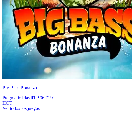
Big Bass Bonanza
Pragmatic Play
RTP
96.71
%
HOT
Ver todos los juegos