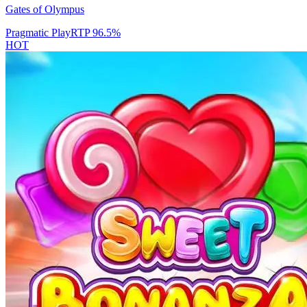
Gates of Olympus
Pragmatic Play
RTP
96.5
%
HOT