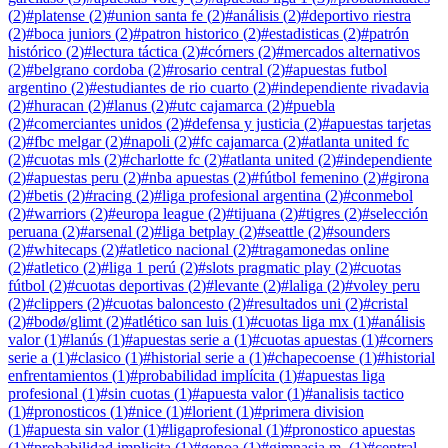
(
2
)
#
platense
(
2
)
#
union santa fe
(
2
)
#
análisis
(
2
)
#
deportivo riestra
(
2
)
#
boca juniors
(
2
)
#
patron historico
(
2
)
#
estadisticas
(
2
)
#
patrón
histórico
(
2
)
#
lectura táctica
(
2
)
#
córners
(
2
)
#
mercados alternativos
(
2
)
#
belgrano cordoba
(
2
)
#
rosario central
(
2
)
#
apuestas futbol
argentino
(
2
)
#
estudiantes de rio cuarto
(
2
)
#
independiente rivadavia
(
2
)
#
huracan
(
2
)
#
lanus
(
2
)
#
utc cajamarca
(
2
)
#
puebla
(
2
)
#
comerciantes unidos
(
2
)
#
defensa y justicia
(
2
)
#
apuestas tarjetas
(
2
)
#
fbc melgar
(
2
)
#
napoli
(
2
)
#
fc cajamarca
(
2
)
#
atlanta united fc
(
2
)
#
cuotas mls
(
2
)
#
charlotte fc
(
2
)
#
atlanta united
(
2
)
#
independiente
(
2
)
#
apuestas peru
(
2
)
#
nba apuestas
(
2
)
#
fútbol femenino
(
2
)
#
girona
(
2
)
#
betis
(
2
)
#
racing
(
2
)
#
liga profesional argentina
(
2
)
#
conmebol
(
2
)
#
warriors
(
2
)
#
europa league
(
2
)
#
tijuana
(
2
)
#
tigres
(
2
)
#
selección
peruana
(
2
)
#
arsenal
(
2
)
#
liga betplay
(
2
)
#
seattle
(
2
)
#
sounders
(
2
)
#
whitecaps
(
2
)
#
atletico nacional
(
2
)
#
tragamonedas online
(
2
)
#
atletico
(
2
)
#
liga 1 perú
(
2
)
#
slots pragmatic play
(
2
)
#
cuotas
fútbol
(
2
)
#
cuotas deportivas
(
2
)
#
levante
(
2
)
#
laliga
(
2
)
#
voley peru
(
2
)
#
clippers
(
2
)
#
cuotas baloncesto
(
2
)
#
resultados uni
(
2
)
#
cristal
(
2
)
#
bodø/glimt
(
2
)
#
atlético san luis
(
1
)
#
cuotas liga mx
(
1
)
#
análisis
valor
(
1
)
#
lanús
(
1
)
#
apuestas serie a
(
1
)
#
cuotas apuestas
(
1
)
#
corners
serie a
(
1
)
#
clasico
(
1
)
#
historial serie a
(
1
)
#
chapecoense
(
1
)
#
historial
enfrentamientos
(
1
)
#
probabilidad implícita
(
1
)
#
apuestas liga
profesional
(
1
)
#
sin cuotas
(
1
)
#
apuesta valor
(
1
)
#
analisis tactico
(
1
)
#
pronosticos
(
1
)
#
nice
(
1
)
#
lorient
(
1
)
#
primera division
(
1
)
#
apuesta sin valor
(
1
)
#
ligaprofesional
(
1
)
#
pronostico apuestas
(
1
)
#
probabilidad implicita
(
1
)
#
genoa
(
1
)
#
gimnasia m.
(
1
)
#
central