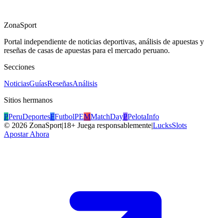
ZonaSport
Portal independiente de noticias deportivas, análisis de apuestas y
reseñas de casas de apuestas para el mercado peruano.
Secciones
Noticias
Guías
Reseñas
Análisis
Sitios hermanos
P
PeruDeportes
F
FutbolPE
M
MatchDay
P
PelotaInfo
©
2026
ZonaSport
|
18+ Juega responsablemente
|
LucksSlots
Apostar Ahora