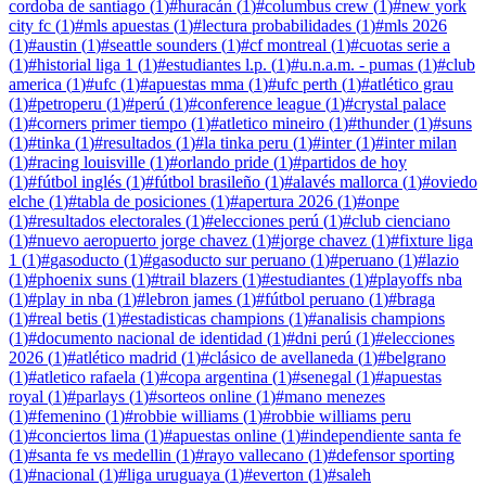
cordoba de santiago
(
1
)
#
huracán
(
1
)
#
columbus crew
(
1
)
#
new york
city fc
(
1
)
#
mls apuestas
(
1
)
#
lectura probabilidades
(
1
)
#
mls 2026
(
1
)
#
austin
(
1
)
#
seattle sounders
(
1
)
#
cf montreal
(
1
)
#
cuotas serie a
(
1
)
#
historial liga 1
(
1
)
#
estudiantes l.p.
(
1
)
#
u.n.a.m. - pumas
(
1
)
#
club
america
(
1
)
#
ufc
(
1
)
#
apuestas mma
(
1
)
#
ufc perth
(
1
)
#
atlético grau
(
1
)
#
petroperu
(
1
)
#
perú
(
1
)
#
conference league
(
1
)
#
crystal palace
(
1
)
#
corners primer tiempo
(
1
)
#
atletico mineiro
(
1
)
#
thunder
(
1
)
#
suns
(
1
)
#
tinka
(
1
)
#
resultados
(
1
)
#
la tinka peru
(
1
)
#
inter
(
1
)
#
inter milan
(
1
)
#
racing louisville
(
1
)
#
orlando pride
(
1
)
#
partidos de hoy
(
1
)
#
fútbol inglés
(
1
)
#
fútbol brasileño
(
1
)
#
alavés mallorca
(
1
)
#
oviedo
elche
(
1
)
#
tabla de posiciones
(
1
)
#
apertura 2026
(
1
)
#
onpe
(
1
)
#
resultados electorales
(
1
)
#
elecciones perú
(
1
)
#
club cienciano
(
1
)
#
nuevo aeropuerto jorge chavez
(
1
)
#
jorge chavez
(
1
)
#
fixture liga
1
(
1
)
#
gasoducto
(
1
)
#
gasoducto sur peruano
(
1
)
#
peruano
(
1
)
#
lazio
(
1
)
#
phoenix suns
(
1
)
#
trail blazers
(
1
)
#
estudiantes
(
1
)
#
playoffs nba
(
1
)
#
play in nba
(
1
)
#
lebron james
(
1
)
#
fútbol peruano
(
1
)
#
braga
(
1
)
#
real betis
(
1
)
#
estadisticas champions
(
1
)
#
analisis champions
(
1
)
#
documento nacional de identidad
(
1
)
#
dni perú
(
1
)
#
elecciones
2026
(
1
)
#
atlético madrid
(
1
)
#
clásico de avellaneda
(
1
)
#
belgrano
(
1
)
#
atletico rafaela
(
1
)
#
copa argentina
(
1
)
#
senegal
(
1
)
#
apuestas
royal
(
1
)
#
parlays
(
1
)
#
sorteos online
(
1
)
#
mano menezes
(
1
)
#
femenino
(
1
)
#
robbie williams
(
1
)
#
robbie williams peru
(
1
)
#
conciertos lima
(
1
)
#
apuestas online
(
1
)
#
independiente santa fe
(
1
)
#
santa fe vs medellin
(
1
)
#
rayo vallecano
(
1
)
#
defensor sporting
(
1
)
#
nacional
(
1
)
#
liga uruguaya
(
1
)
#
everton
(
1
)
#
saleh