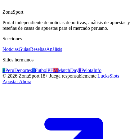
ZonaSport
Portal independiente de noticias deportivas, análisis de apuestas y
reseñas de casas de apuestas para el mercado peruano.
Secciones
Noticias
Guías
Reseñas
Análisis
Sitios hermanos
P
PeruDeportes
F
FutbolPE
M
MatchDay
P
PelotaInfo
©
2026
ZonaSport
|
18+ Juega responsablemente
|
LucksSlots
Apostar Ahora