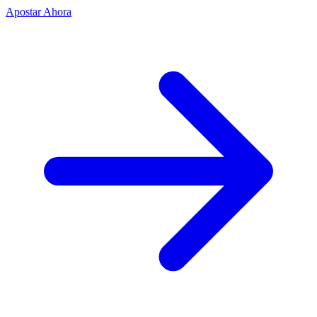
Apostar Ahora