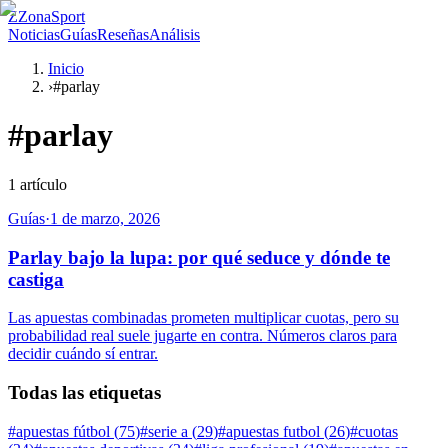
Z
ZonaSport
Noticias
Guías
Reseñas
Análisis
Inicio
›
#parlay
#
parlay
1
artículo
Guías
·
1 de marzo, 2026
Parlay bajo la lupa: por qué seduce y dónde te
castiga
Las apuestas combinadas prometen multiplicar cuotas, pero su
probabilidad real suele jugarte en contra. Números claros para
decidir cuándo sí entrar.
Todas las etiquetas
#
apuestas fútbol
(
75
)
#
serie a
(
29
)
#
apuestas futbol
(
26
)
#
cuotas