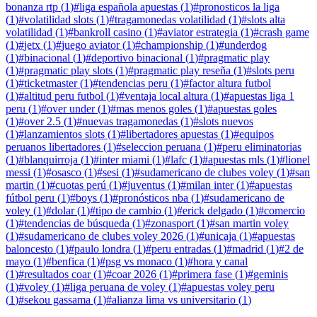
bonanza rtp
(
1
)
#
liga española apuestas
(
1
)
#
pronosticos la liga
(
1
)
#
volatilidad slots
(
1
)
#
tragamonedas volatilidad
(
1
)
#
slots alta
volatilidad
(
1
)
#
bankroll casino
(
1
)
#
aviator estrategia
(
1
)
#
crash game
(
1
)
#
jetx
(
1
)
#
juego aviator
(
1
)
#
championship
(
1
)
#
underdog
(
1
)
#
binacional
(
1
)
#
deportivo binacional
(
1
)
#
pragmatic play
(
1
)
#
pragmatic play slots
(
1
)
#
pragmatic play reseña
(
1
)
#
slots peru
(
1
)
#
ticketmaster
(
1
)
#
tendencias peru
(
1
)
#
factor altura futbol
(
1
)
#
altitud peru futbol
(
1
)
#
ventaja local altura
(
1
)
#
apuestas liga 1
peru
(
1
)
#
over under
(
1
)
#
mas menos goles
(
1
)
#
apuestas goles
(
1
)
#
over 2.5
(
1
)
#
nuevas tragamonedas
(
1
)
#
slots nuevos
(
1
)
#
lanzamientos slots
(
1
)
#
libertadores apuestas
(
1
)
#
equipos
peruanos libertadores
(
1
)
#
seleccion peruana
(
1
)
#
peru eliminatorias
(
1
)
#
blanquirroja
(
1
)
#
inter miami
(
1
)
#
lafc
(
1
)
#
apuestas mls
(
1
)
#
lionel
messi
(
1
)
#
osasco
(
1
)
#
sesi
(
1
)
#
sudamericano de clubes voley
(
1
)
#
san
martin
(
1
)
#
cuotas perú
(
1
)
#
juventus
(
1
)
#
milan inter
(
1
)
#
apuestas
fútbol peru
(
1
)
#
boys
(
1
)
#
pronósticos nba
(
1
)
#
sudamericano de
voley
(
1
)
#
dolar
(
1
)
#
tipo de cambio
(
1
)
#
erick delgado
(
1
)
#
comercio
(
1
)
#
tendencias de búsqueda
(
1
)
#
zonasport
(
1
)
#
san martin voley
(
1
)
#
sudamericano de clubes voley 2026
(
1
)
#
unicaja
(
1
)
#
apuestas
baloncesto
(
1
)
#
paulo londra
(
1
)
#
peru entradas
(
1
)
#
madrid
(
1
)
#
2 de
mayo
(
1
)
#
benfica
(
1
)
#
psg vs monaco
(
1
)
#
hora y canal
(
1
)
#
resultados coar
(
1
)
#
coar 2026
(
1
)
#
primera fase
(
1
)
#
geminis
(
1
)
#
voley
(
1
)
#
liga peruana de voley
(
1
)
#
apuestas voley peru
(
1
)
#
sekou gassama
(
1
)
#
alianza lima vs universitario
(
1
)