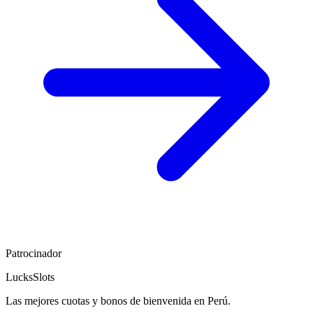
Patrocinador
LucksSlots
Las mejores cuotas y bonos de bienvenida en Perú.