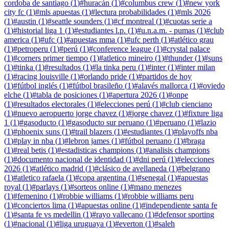
cordoba de santiago
(
1
)
#
huracán
(
1
)
#
columbus crew
(
1
)
#
new york
city fc
(
1
)
#
mls apuestas
(
1
)
#
lectura probabilidades
(
1
)
#
mls 2026
(
1
)
#
austin
(
1
)
#
seattle sounders
(
1
)
#
cf montreal
(
1
)
#
cuotas serie a
(
1
)
#
historial liga 1
(
1
)
#
estudiantes l.p.
(
1
)
#
u.n.a.m. - pumas
(
1
)
#
club
america
(
1
)
#
ufc
(
1
)
#
apuestas mma
(
1
)
#
ufc perth
(
1
)
#
atlético grau
(
1
)
#
petroperu
(
1
)
#
perú
(
1
)
#
conference league
(
1
)
#
crystal palace
(
1
)
#
corners primer tiempo
(
1
)
#
atletico mineiro
(
1
)
#
thunder
(
1
)
#
suns
(
1
)
#
tinka
(
1
)
#
resultados
(
1
)
#
la tinka peru
(
1
)
#
inter
(
1
)
#
inter milan
(
1
)
#
racing louisville
(
1
)
#
orlando pride
(
1
)
#
partidos de hoy
(
1
)
#
fútbol inglés
(
1
)
#
fútbol brasileño
(
1
)
#
alavés mallorca
(
1
)
#
oviedo
elche
(
1
)
#
tabla de posiciones
(
1
)
#
apertura 2026
(
1
)
#
onpe
(
1
)
#
resultados electorales
(
1
)
#
elecciones perú
(
1
)
#
club cienciano
(
1
)
#
nuevo aeropuerto jorge chavez
(
1
)
#
jorge chavez
(
1
)
#
fixture liga
1
(
1
)
#
gasoducto
(
1
)
#
gasoducto sur peruano
(
1
)
#
peruano
(
1
)
#
lazio
(
1
)
#
phoenix suns
(
1
)
#
trail blazers
(
1
)
#
estudiantes
(
1
)
#
playoffs nba
(
1
)
#
play in nba
(
1
)
#
lebron james
(
1
)
#
fútbol peruano
(
1
)
#
braga
(
1
)
#
real betis
(
1
)
#
estadisticas champions
(
1
)
#
analisis champions
(
1
)
#
documento nacional de identidad
(
1
)
#
dni perú
(
1
)
#
elecciones
2026
(
1
)
#
atlético madrid
(
1
)
#
clásico de avellaneda
(
1
)
#
belgrano
(
1
)
#
atletico rafaela
(
1
)
#
copa argentina
(
1
)
#
senegal
(
1
)
#
apuestas
royal
(
1
)
#
parlays
(
1
)
#
sorteos online
(
1
)
#
mano menezes
(
1
)
#
femenino
(
1
)
#
robbie williams
(
1
)
#
robbie williams peru
(
1
)
#
conciertos lima
(
1
)
#
apuestas online
(
1
)
#
independiente santa fe
(
1
)
#
santa fe vs medellin
(
1
)
#
rayo vallecano
(
1
)
#
defensor sporting
(
1
)
#
nacional
(
1
)
#
liga uruguaya
(
1
)
#
everton
(
1
)
#
saleh