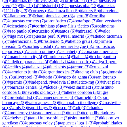
(
24
)
#
apuestas deportivas
(
24
)
#
liga profesional
(
19
)
#
apuestas en
vivo
(
17
)
#
liga 1
(
14
)
#
historial
(
13
)
#
apuestas nba
(
12
)
#
apuestas
(
11
)
#
la liga
(
9
)
#
corners
(
9
)
#
alianza lima
(
9
)
#
lakers
(
9
)
#
barcelona
(
8
)
#
flamengo
(
8
)
#
champions league
(
8
)
#
peru
(
8
)
#
coritiba
(
7
)
#
apuestas corners
(
7
)
#
pronóstico
(
7
)
#
botafogo
(
7
)
#
universitario
(
7
)
#
cienciano
(
7
)
#
corinthians
(
6
)
#
análisis táctico
(
6
)
#
palmeiras
(
6
)
#
sao paulo
(
6
)
#
cruzeiro
(
6
)
#
santos
(
6
)
#
mirassol
(
6
)
#
valor
(
6
)
#
liga mx
(
6
)
#
apuestas perú
(
6
)
#
real madrid
(
5
)
#
atletico tucuman
(
5
)
#
internacional
(
5
)
#
brasileirao
(
5
)
#
atletico grau
(
5
)
#
primera
división
(
5
)
#
sporting cristal
(
5
)
#
premier league
(
5
)
#
pronósticos
deportivos
(
5
)
#
casino online
(
5
)
#
ecuabet
(
5
)
#
copa sudamericana
(
5
)
#
manchester city
(
4
)
#
fluminense
(
4
)
#
bahia
(
4
)
#
rb bragantino
(
4
)
#
atletico paranaense
(
4
)
#
aldosivi
(
4
)
#
cusco fc
(
4
)
#
liga 1 peru
(
4
)
#
celtics
(
4
)
#
alianza
(
4
)
#
luckslots
(
4
)
#
remo
(
3
)
#
cruz azul
(
3
)
#
sarmiento junin
(
3
)
#
argentinos jrs
(
3
)
#
racing club
(
3
)
#
gimnasia
l.p.
(
3
)
#
liverpool
(
3
)
#
vitoria
(
3
)
#
vasco da gama
(
3
)
#
san lorenzo
(
3
)
#
gremio
(
3
)
#
independ. rivadavia
(
3
)
#
atletico-mg
(
3
)
#
river plate
(
3
)
#
barracas central
(
3
)
#
táctica
(
3
)
#
velez sarsfield
(
3
)
#
instituto
cordoba
(
3
)
#
newells old boys
(
3
)
#
talleres cordoba
(
3
)
#
tigre
(
3
)
#
probabilidad
(
3
)
#
chapecoense-sc
(
3
)
#
banfield
(
3
)
#
sport
huancayo
(
3
)
#
valor apuesta
(
3
)
#
juan pablo ii college
(
3
)
#
nashville
sc
(
3
)
#
mls
(
3
)
#
sport boys
(
3
)
#
cusco
(
3
)
#
adt
(
3
)
#
chankas
(
3
)
#
monterrey
(
3
)
#
sudamericana
(
3
)
#
nba
(
3
)
#
copa libertadores
(
3
)
#
chelsea
(
3
)
#
am i in love shine
(
3
)
#
slot machine
(
3
)
#
deportivo
garcilaso
(
3
)
#
apuestas voley
(
3
)
#
apuestas liga 1
(
3
)
#
probabilidades