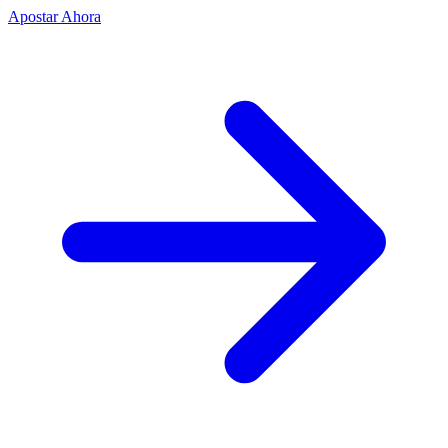
Apostar Ahora