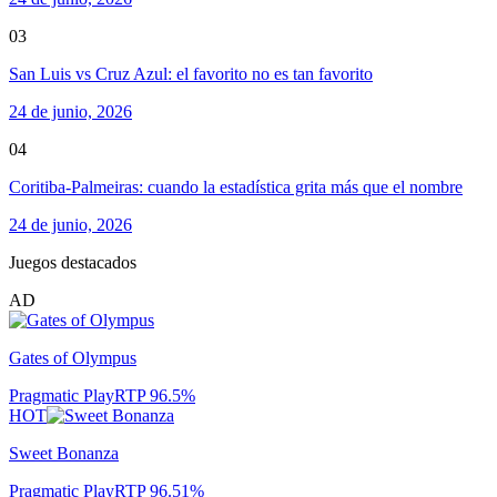
03
San Luis vs Cruz Azul: el favorito no es tan favorito
24 de junio, 2026
04
Coritiba-Palmeiras: cuando la estadística grita más que el nombre
24 de junio, 2026
Juegos destacados
AD
Gates of Olympus
Pragmatic Play
RTP
96.5
%
HOT
Sweet Bonanza
Pragmatic Play
RTP
96.51
%