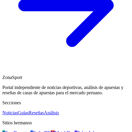
ZonaSport
Portal independiente de noticias deportivas, análisis de apuestas y
reseñas de casas de apuestas para el mercado peruano.
Secciones
Noticias
Guías
Reseñas
Análisis
Sitios hermanos