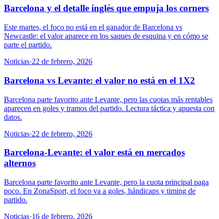
Barcelona y el detalle inglés que empuja los corners
Este martes, el foco no está en el ganador de Barcelona vs
Newcastle: el valor aparece en los saques de esquina y en cómo se
parte el partido.
Noticias
·
22 de febrero, 2026
Barcelona vs Levante: el valor no está en el 1X2
Barcelona parte favorito ante Levante, pero las cuotas más rentables
aparecen en goles y tramos del partido. Lectura táctica y apuesta con
datos.
Noticias
·
22 de febrero, 2026
Barcelona-Levante: el valor está en mercados
alternos
Barcelona parte favorito ante Levante, pero la cuota principal paga
poco. En ZonaSport, el foco va a goles, hándicaps y timing de
partido.
Noticias
·
16 de febrero, 2026