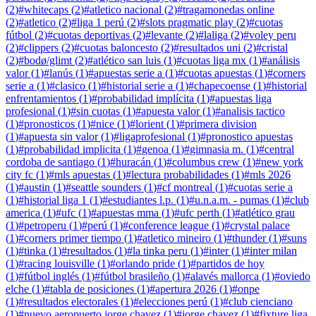
(
2
)
#
whitecaps
(
2
)
#
atletico nacional
(
2
)
#
tragamonedas online
(
2
)
#
atletico
(
2
)
#
liga 1 perú
(
2
)
#
slots pragmatic play
(
2
)
#
cuotas
fútbol
(
2
)
#
cuotas deportivas
(
2
)
#
levante
(
2
)
#
laliga
(
2
)
#
voley peru
(
2
)
#
clippers
(
2
)
#
cuotas baloncesto
(
2
)
#
resultados uni
(
2
)
#
cristal
(
2
)
#
bodø/glimt
(
2
)
#
atlético san luis
(
1
)
#
cuotas liga mx
(
1
)
#
análisis
valor
(
1
)
#
lanús
(
1
)
#
apuestas serie a
(
1
)
#
cuotas apuestas
(
1
)
#
corners
serie a
(
1
)
#
clasico
(
1
)
#
historial serie a
(
1
)
#
chapecoense
(
1
)
#
historial
enfrentamientos
(
1
)
#
probabilidad implícita
(
1
)
#
apuestas liga
profesional
(
1
)
#
sin cuotas
(
1
)
#
apuesta valor
(
1
)
#
analisis tactico
(
1
)
#
pronosticos
(
1
)
#
nice
(
1
)
#
lorient
(
1
)
#
primera division
(
1
)
#
apuesta sin valor
(
1
)
#
ligaprofesional
(
1
)
#
pronostico apuestas
(
1
)
#
probabilidad implicita
(
1
)
#
genoa
(
1
)
#
gimnasia m.
(
1
)
#
central
cordoba de santiago
(
1
)
#
huracán
(
1
)
#
columbus crew
(
1
)
#
new york
city fc
(
1
)
#
mls apuestas
(
1
)
#
lectura probabilidades
(
1
)
#
mls 2026
(
1
)
#
austin
(
1
)
#
seattle sounders
(
1
)
#
cf montreal
(
1
)
#
cuotas serie a
(
1
)
#
historial liga 1
(
1
)
#
estudiantes l.p.
(
1
)
#
u.n.a.m. - pumas
(
1
)
#
club
america
(
1
)
#
ufc
(
1
)
#
apuestas mma
(
1
)
#
ufc perth
(
1
)
#
atlético grau
(
1
)
#
petroperu
(
1
)
#
perú
(
1
)
#
conference league
(
1
)
#
crystal palace
(
1
)
#
corners primer tiempo
(
1
)
#
atletico mineiro
(
1
)
#
thunder
(
1
)
#
suns
(
1
)
#
tinka
(
1
)
#
resultados
(
1
)
#
la tinka peru
(
1
)
#
inter
(
1
)
#
inter milan
(
1
)
#
racing louisville
(
1
)
#
orlando pride
(
1
)
#
partidos de hoy
(
1
)
#
fútbol inglés
(
1
)
#
fútbol brasileño
(
1
)
#
alavés mallorca
(
1
)
#
oviedo
elche
(
1
)
#
tabla de posiciones
(
1
)
#
apertura 2026
(
1
)
#
onpe
(
1
)
#
resultados electorales
(
1
)
#
elecciones perú
(
1
)
#
club cienciano
(
1
)
#
nuevo aeropuerto jorge chavez
(
1
)
#
jorge chavez
(
1
)
#
fixture liga