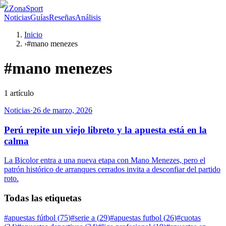
Z
ZonaSport
Noticias
Guías
Reseñas
Análisis
Inicio
›
#mano menezes
#
mano menezes
1
artículo
Noticias
·
26 de marzo, 2026
Perú repite un viejo libreto y la apuesta está en la
calma
La Bicolor entra a una nueva etapa con Mano Menezes, pero el
patrón histórico de arranques cerrados invita a desconfiar del partido
roto.
Todas las etiquetas
#
apuestas fútbol
(
75
)
#
serie a
(
29
)
#
apuestas futbol
(
26
)
#
cuotas