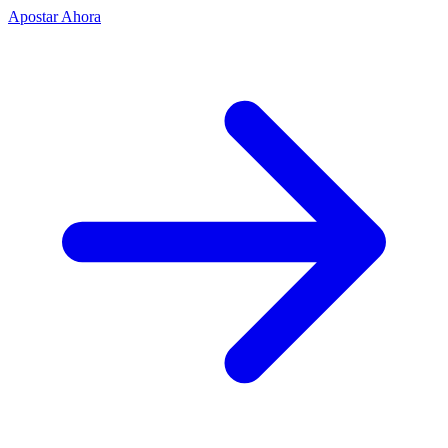
Apostar Ahora