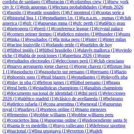
cordoba de santiago
(
1
)
#
huracán
(
1
)
#
columbus crew
(
1
)
#
new york
city fc
(
1
)
#
mls apuestas
(
1
)
#
lectura probabilidades
(
1
)
#
mls 2026
(
1
)
#
austin
(
1
)
#
seattle sounders
(
1
)
#
cf montreal
(
1
)
#
cuotas serie a
(
1
)
#
historial liga 1
(
1
)
#
estudiantes l.p.
(
1
)
#
u.n.a.m. - pumas
(
1
)
#
club
america
(
1
)
#
ufc
(
1
)
#
apuestas mma
(
1
)
#
ufc perth
(
1
)
#
atlético grau
(
1
)
#
petroperu
(
1
)
#
perú
(
1
)
#
conference league
(
1
)
#
crystal palace
(
1
)
#
corners primer tiempo
(
1
)
#
atletico mineiro
(
1
)
#
thunder
(
1
)
#
suns
(
1
)
#
tinka
(
1
)
#
resultados
(
1
)
#
la tinka peru
(
1
)
#
inter
(
1
)
#
inter milan
(
1
)
#
racing louisville
(
1
)
#
orlando pride
(
1
)
#
partidos de hoy
(
1
)
#
fútbol inglés
(
1
)
#
fútbol brasileño
(
1
)
#
alavés mallorca
(
1
)
#
oviedo
elche
(
1
)
#
tabla de posiciones
(
1
)
#
apertura 2026
(
1
)
#
onpe
(
1
)
#
resultados electorales
(
1
)
#
elecciones perú
(
1
)
#
club cienciano
(
1
)
#
nuevo aeropuerto jorge chavez
(
1
)
#
jorge chavez
(
1
)
#
fixture liga
1
(
1
)
#
gasoducto
(
1
)
#
gasoducto sur peruano
(
1
)
#
peruano
(
1
)
#
lazio
(
1
)
#
phoenix suns
(
1
)
#
trail blazers
(
1
)
#
estudiantes
(
1
)
#
playoffs nba
(
1
)
#
play in nba
(
1
)
#
lebron james
(
1
)
#
fútbol peruano
(
1
)
#
braga
(
1
)
#
real betis
(
1
)
#
estadisticas champions
(
1
)
#
analisis champions
(
1
)
#
documento nacional de identidad
(
1
)
#
dni perú
(
1
)
#
elecciones
2026
(
1
)
#
atlético madrid
(
1
)
#
clásico de avellaneda
(
1
)
#
belgrano
(
1
)
#
atletico rafaela
(
1
)
#
copa argentina
(
1
)
#
senegal
(
1
)
#
apuestas
royal
(
1
)
#
parlays
(
1
)
#
sorteos online
(
1
)
#
mano menezes
(
1
)
#
femenino
(
1
)
#
robbie williams
(
1
)
#
robbie williams peru
(
1
)
#
conciertos lima
(
1
)
#
apuestas online
(
1
)
#
independiente santa fe
(
1
)
#
santa fe vs medellin
(
1
)
#
rayo vallecano
(
1
)
#
defensor sporting
(
1
)
#
nacional
(
1
)
#
liga uruguaya
(
1
)
#
everton
(
1
)
#
saleh