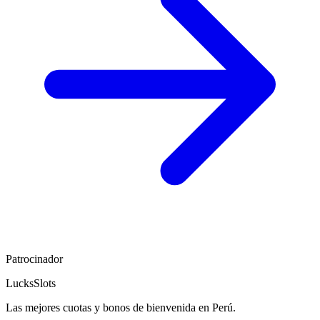
Patrocinador
LucksSlots
Las mejores cuotas y bonos de bienvenida en Perú.