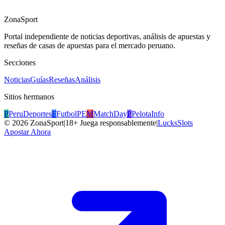
ZonaSport
Portal independiente de noticias deportivas, análisis de apuestas y
reseñas de casas de apuestas para el mercado peruano.
Secciones
Noticias
Guías
Reseñas
Análisis
Sitios hermanos
P
PeruDeportes
F
FutbolPE
M
MatchDay
P
PelotaInfo
©
2026
ZonaSport
|
18+ Juega responsablemente
|
LucksSlots
Apostar Ahora