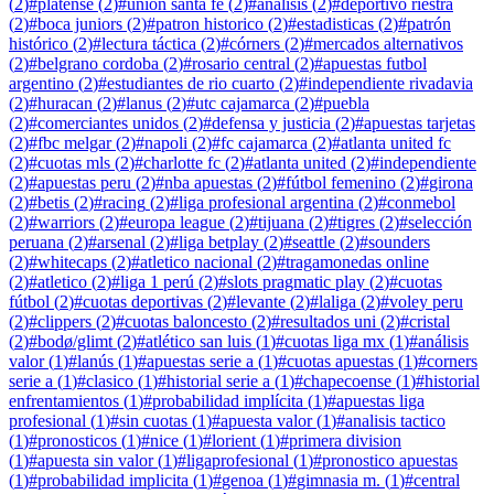
(
2
)
#
platense
(
2
)
#
union santa fe
(
2
)
#
análisis
(
2
)
#
deportivo riestra
(
2
)
#
boca juniors
(
2
)
#
patron historico
(
2
)
#
estadisticas
(
2
)
#
patrón
histórico
(
2
)
#
lectura táctica
(
2
)
#
córners
(
2
)
#
mercados alternativos
(
2
)
#
belgrano cordoba
(
2
)
#
rosario central
(
2
)
#
apuestas futbol
argentino
(
2
)
#
estudiantes de rio cuarto
(
2
)
#
independiente rivadavia
(
2
)
#
huracan
(
2
)
#
lanus
(
2
)
#
utc cajamarca
(
2
)
#
puebla
(
2
)
#
comerciantes unidos
(
2
)
#
defensa y justicia
(
2
)
#
apuestas tarjetas
(
2
)
#
fbc melgar
(
2
)
#
napoli
(
2
)
#
fc cajamarca
(
2
)
#
atlanta united fc
(
2
)
#
cuotas mls
(
2
)
#
charlotte fc
(
2
)
#
atlanta united
(
2
)
#
independiente
(
2
)
#
apuestas peru
(
2
)
#
nba apuestas
(
2
)
#
fútbol femenino
(
2
)
#
girona
(
2
)
#
betis
(
2
)
#
racing
(
2
)
#
liga profesional argentina
(
2
)
#
conmebol
(
2
)
#
warriors
(
2
)
#
europa league
(
2
)
#
tijuana
(
2
)
#
tigres
(
2
)
#
selección
peruana
(
2
)
#
arsenal
(
2
)
#
liga betplay
(
2
)
#
seattle
(
2
)
#
sounders
(
2
)
#
whitecaps
(
2
)
#
atletico nacional
(
2
)
#
tragamonedas online
(
2
)
#
atletico
(
2
)
#
liga 1 perú
(
2
)
#
slots pragmatic play
(
2
)
#
cuotas
fútbol
(
2
)
#
cuotas deportivas
(
2
)
#
levante
(
2
)
#
laliga
(
2
)
#
voley peru
(
2
)
#
clippers
(
2
)
#
cuotas baloncesto
(
2
)
#
resultados uni
(
2
)
#
cristal
(
2
)
#
bodø/glimt
(
2
)
#
atlético san luis
(
1
)
#
cuotas liga mx
(
1
)
#
análisis
valor
(
1
)
#
lanús
(
1
)
#
apuestas serie a
(
1
)
#
cuotas apuestas
(
1
)
#
corners
serie a
(
1
)
#
clasico
(
1
)
#
historial serie a
(
1
)
#
chapecoense
(
1
)
#
historial
enfrentamientos
(
1
)
#
probabilidad implícita
(
1
)
#
apuestas liga
profesional
(
1
)
#
sin cuotas
(
1
)
#
apuesta valor
(
1
)
#
analisis tactico
(
1
)
#
pronosticos
(
1
)
#
nice
(
1
)
#
lorient
(
1
)
#
primera division
(
1
)
#
apuesta sin valor
(
1
)
#
ligaprofesional
(
1
)
#
pronostico apuestas
(
1
)
#
probabilidad implicita
(
1
)
#
genoa
(
1
)
#
gimnasia m.
(
1
)
#
central