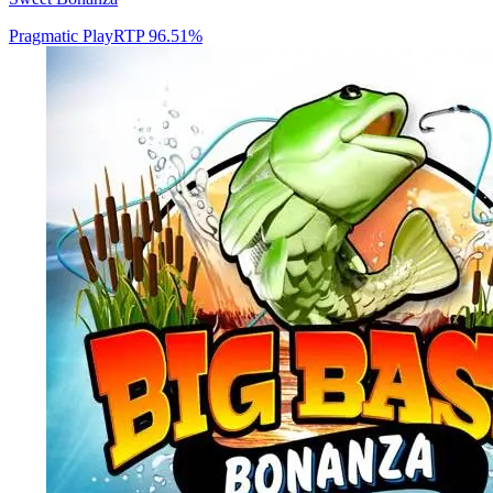
Pragmatic Play
RTP
96.51
%