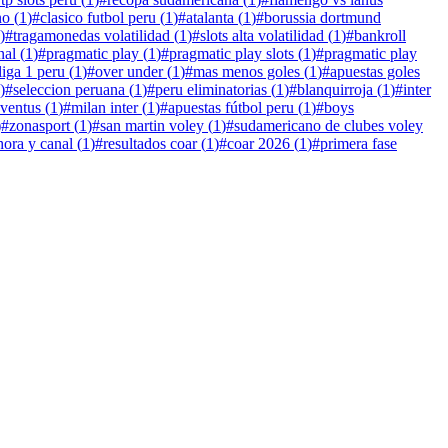
no
(
1
)
#
clasico futbol peru
(
1
)
#
atalanta
(
1
)
#
borussia dortmund
)
#
tragamonedas volatilidad
(
1
)
#
slots alta volatilidad
(
1
)
#
bankroll
nal
(
1
)
#
pragmatic play
(
1
)
#
pragmatic play slots
(
1
)
#
pragmatic play
liga 1 peru
(
1
)
#
over under
(
1
)
#
mas menos goles
(
1
)
#
apuestas goles
)
#
seleccion peruana
(
1
)
#
peru eliminatorias
(
1
)
#
blanquirroja
(
1
)
#
inter
uventus
(
1
)
#
milan inter
(
1
)
#
apuestas fútbol peru
(
1
)
#
boys
)
#
zonasport
(
1
)
#
san martin voley
(
1
)
#
sudamericano de clubes voley
hora y canal
(
1
)
#
resultados coar
(
1
)
#
coar 2026
(
1
)
#
primera fase