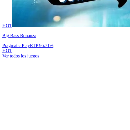
HOT
Big Bass Bonanza
Pragmatic Play
RTP
96.71
%
HOT
Ver todos los juegos