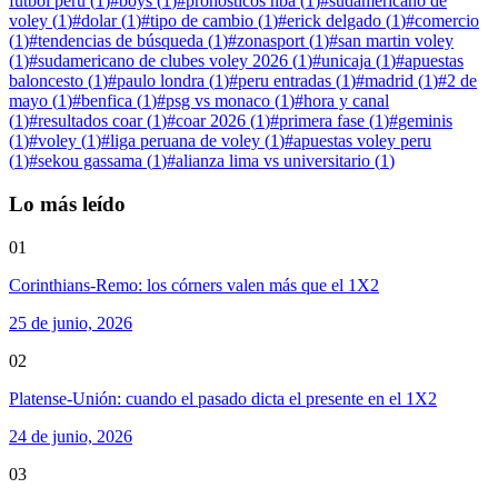
fútbol peru
(
1
)
#
boys
(
1
)
#
pronósticos nba
(
1
)
#
sudamericano de
voley
(
1
)
#
dolar
(
1
)
#
tipo de cambio
(
1
)
#
erick delgado
(
1
)
#
comercio
(
1
)
#
tendencias de búsqueda
(
1
)
#
zonasport
(
1
)
#
san martin voley
(
1
)
#
sudamericano de clubes voley 2026
(
1
)
#
unicaja
(
1
)
#
apuestas
baloncesto
(
1
)
#
paulo londra
(
1
)
#
peru entradas
(
1
)
#
madrid
(
1
)
#
2 de
mayo
(
1
)
#
benfica
(
1
)
#
psg vs monaco
(
1
)
#
hora y canal
(
1
)
#
resultados coar
(
1
)
#
coar 2026
(
1
)
#
primera fase
(
1
)
#
geminis
(
1
)
#
voley
(
1
)
#
liga peruana de voley
(
1
)
#
apuestas voley peru
(
1
)
#
sekou gassama
(
1
)
#
alianza lima vs universitario
(
1
)
Lo más leído
01
Corinthians-Remo: los córners valen más que el 1X2
25 de junio, 2026
02
Platense-Unión: cuando el pasado dicta el presente en el 1X2
24 de junio, 2026
03