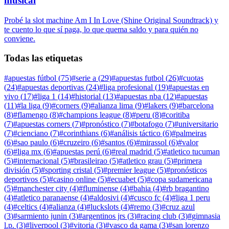
musical
Probé la slot machine Am I In Love (Shine Original Soundtrack) y
te cuento lo que sí paga, lo que quema saldo y para quién no
conviene.
Todas las etiquetas
#
apuestas fútbol
(
75
)
#
serie a
(
29
)
#
apuestas futbol
(
26
)
#
cuotas
(
24
)
#
apuestas deportivas
(
24
)
#
liga profesional
(
19
)
#
apuestas en
vivo
(
17
)
#
liga 1
(
14
)
#
historial
(
13
)
#
apuestas nba
(
12
)
#
apuestas
(
11
)
#
la liga
(
9
)
#
corners
(
9
)
#
alianza lima
(
9
)
#
lakers
(
9
)
#
barcelona
(
8
)
#
flamengo
(
8
)
#
champions league
(
8
)
#
peru
(
8
)
#
coritiba
(
7
)
#
apuestas corners
(
7
)
#
pronóstico
(
7
)
#
botafogo
(
7
)
#
universitario
(
7
)
#
cienciano
(
7
)
#
corinthians
(
6
)
#
análisis táctico
(
6
)
#
palmeiras
(
6
)
#
sao paulo
(
6
)
#
cruzeiro
(
6
)
#
santos
(
6
)
#
mirassol
(
6
)
#
valor
(
6
)
#
liga mx
(
6
)
#
apuestas perú
(
6
)
#
real madrid
(
5
)
#
atletico tucuman
(
5
)
#
internacional
(
5
)
#
brasileirao
(
5
)
#
atletico grau
(
5
)
#
primera
división
(
5
)
#
sporting cristal
(
5
)
#
premier league
(
5
)
#
pronósticos
deportivos
(
5
)
#
casino online
(
5
)
#
ecuabet
(
5
)
#
copa sudamericana
(
5
)
#
manchester city
(
4
)
#
fluminense
(
4
)
#
bahia
(
4
)
#
rb bragantino
(
4
)
#
atletico paranaense
(
4
)
#
aldosivi
(
4
)
#
cusco fc
(
4
)
#
liga 1 peru
(
4
)
#
celtics
(
4
)
#
alianza
(
4
)
#
luckslots
(
4
)
#
remo
(
3
)
#
cruz azul
(
3
)
#
sarmiento junin
(
3
)
#
argentinos jrs
(
3
)
#
racing club
(
3
)
#
gimnasia
l.p.
(
3
)
#
liverpool
(
3
)
#
vitoria
(
3
)
#
vasco da gama
(
3
)
#
san lorenzo