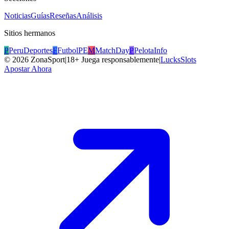
Noticias
Guías
Reseñas
Análisis
Sitios hermanos
P
PeruDeportes
F
FutbolPE
M
MatchDay
P
PelotaInfo
©
2026
ZonaSport
|
18+ Juega responsablemente
|
LucksSlots
Apostar Ahora