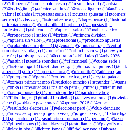
(
2
)
#
clippers
(
2
)
#
cuotas baloncesto
(
2
)
#
resultados uni
(
2
)
#
cristal
(
2
)
#
bodø/glimt
(
2
)
#
atlético san luis
(
1
)
#
cuotas liga mx
(
1
)
#
análisis
valor
(
1
)
#
lanús
(
1
)
#
apuestas serie a
(
1
)
#
cuotas apuestas
(
1
)
#
corners
serie a
(
1
)
#
clasico
(
1
)
#
historial serie a
(
1
)
#
chapecoense
(
1
)
#
historial
enfrentamientos
(
1
)
#
probabilidad implícita
(
1
)
#
apuestas liga
profesional
(
1
)
#
sin cuotas
(
1
)
#
apuesta valor
(
1
)
#
analisis tactico
(
1
)
#
pronosticos
(
1
)
#
nice
(
1
)
#
lorient
(
1
)
#
primera division
(
1
)
#
apuesta sin valor
(
1
)
#
ligaprofesional
(
1
)
#
pronostico apuestas
(
1
)
#
probabilidad implicita
(
1
)
#
genoa
(
1
)
#
gimnasia m.
(
1
)
#
central
cordoba de santiago
(
1
)
#
huracán
(
1
)
#
columbus crew
(
1
)
#
new york
city fc
(
1
)
#
mls apuestas
(
1
)
#
lectura probabilidades
(
1
)
#
mls 2026
(
1
)
#
austin
(
1
)
#
seattle sounders
(
1
)
#
cf montreal
(
1
)
#
cuotas serie a
(
1
)
#
historial liga 1
(
1
)
#
estudiantes l.p.
(
1
)
#
u.n.a.m. - pumas
(
1
)
#
club
america
(
1
)
#
ufc
(
1
)
#
apuestas mma
(
1
)
#
ufc perth
(
1
)
#
atlético grau
(
1
)
#
petroperu
(
1
)
#
perú
(
1
)
#
conference league
(
1
)
#
crystal palace
(
1
)
#
corners primer tiempo
(
1
)
#
atletico mineiro
(
1
)
#
thunder
(
1
)
#
suns
(
1
)
#
tinka
(
1
)
#
resultados
(
1
)
#
la tinka peru
(
1
)
#
inter
(
1
)
#
inter milan
(
1
)
#
racing louisville
(
1
)
#
orlando pride
(
1
)
#
partidos de hoy
(
1
)
#
fútbol inglés
(
1
)
#
fútbol brasileño
(
1
)
#
alavés mallorca
(
1
)
#
oviedo
elche
(
1
)
#
tabla de posiciones
(
1
)
#
apertura 2026
(
1
)
#
onpe
(
1
)
#
resultados electorales
(
1
)
#
elecciones perú
(
1
)
#
club cienciano
(
1
)
#
nuevo aeropuerto jorge chavez
(
1
)
#
jorge chavez
(
1
)
#
fixture liga
1
(
1
)
#
gasoducto
(
1
)
#
gasoducto sur peruano
(
1
)
#
peruano
(
1
)
#
lazio
(
1
)
#
phoenix suns
(
1
)
#
trail blazers
(
1
)
#
estudiantes
(
1
)
#
playoffs nba
(
1
)
#
play in nba
(
1
)
#
lebron james
(
1
)
#
fútbol peruano
(
1
)
#
braga