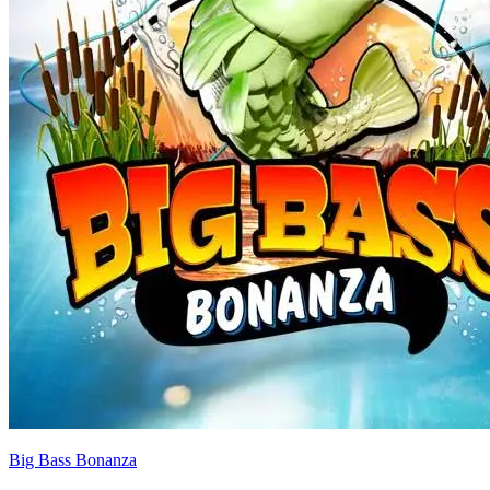
Big Bass Bonanza