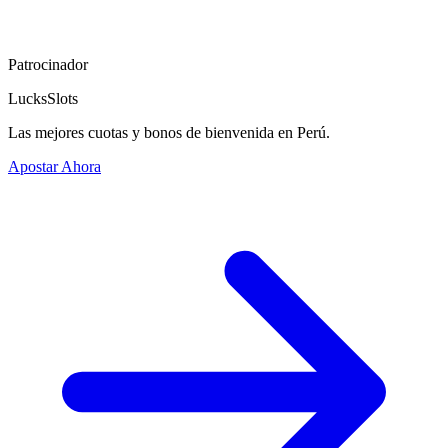
Patrocinador
LucksSlots
Las mejores cuotas y bonos de bienvenida en Perú.
Apostar Ahora