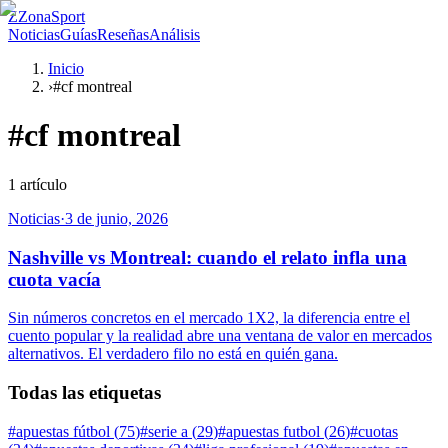
Z
ZonaSport
Noticias
Guías
Reseñas
Análisis
Inicio
›
#cf montreal
#
cf montreal
1
artículo
Noticias
·
3 de junio, 2026
Nashville vs Montreal: cuando el relato infla una
cuota vacía
Sin números concretos en el mercado 1X2, la diferencia entre el
cuento popular y la realidad abre una ventana de valor en mercados
alternativos. El verdadero filo no está en quién gana.
Todas las etiquetas
#
apuestas fútbol
(
75
)
#
serie a
(
29
)
#
apuestas futbol
(
26
)
#
cuotas