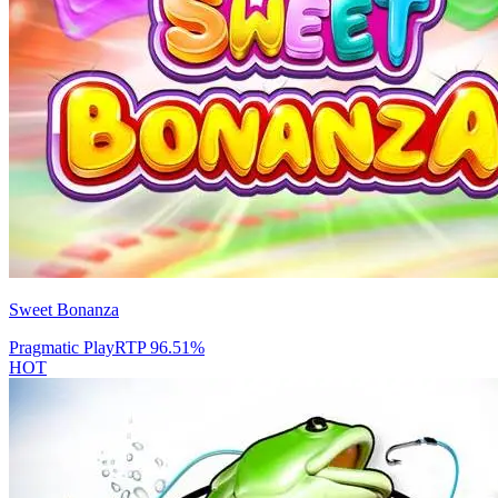
Sweet Bonanza
Pragmatic Play
RTP
96.51
%
HOT