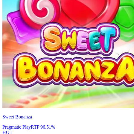
Sweet Bonanza
Pragmatic Play
RTP
96.51
%
HOT