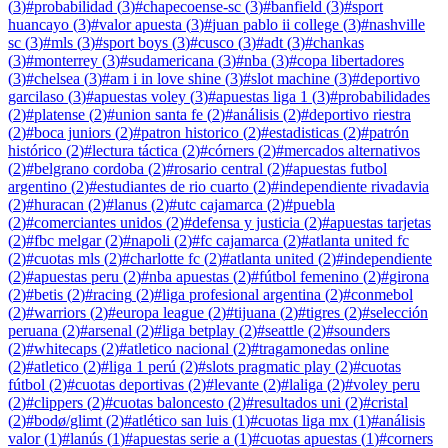
(
3
)
#
probabilidad
(
3
)
#
chapecoense-sc
(
3
)
#
banfield
(
3
)
#
sport
huancayo
(
3
)
#
valor apuesta
(
3
)
#
juan pablo ii college
(
3
)
#
nashville
sc
(
3
)
#
mls
(
3
)
#
sport boys
(
3
)
#
cusco
(
3
)
#
adt
(
3
)
#
chankas
(
3
)
#
monterrey
(
3
)
#
sudamericana
(
3
)
#
nba
(
3
)
#
copa libertadores
(
3
)
#
chelsea
(
3
)
#
am i in love shine
(
3
)
#
slot machine
(
3
)
#
deportivo
garcilaso
(
3
)
#
apuestas voley
(
3
)
#
apuestas liga 1
(
3
)
#
probabilidades
(
2
)
#
platense
(
2
)
#
union santa fe
(
2
)
#
análisis
(
2
)
#
deportivo riestra
(
2
)
#
boca juniors
(
2
)
#
patron historico
(
2
)
#
estadisticas
(
2
)
#
patrón
histórico
(
2
)
#
lectura táctica
(
2
)
#
córners
(
2
)
#
mercados alternativos
(
2
)
#
belgrano cordoba
(
2
)
#
rosario central
(
2
)
#
apuestas futbol
argentino
(
2
)
#
estudiantes de rio cuarto
(
2
)
#
independiente rivadavia
(
2
)
#
huracan
(
2
)
#
lanus
(
2
)
#
utc cajamarca
(
2
)
#
puebla
(
2
)
#
comerciantes unidos
(
2
)
#
defensa y justicia
(
2
)
#
apuestas tarjetas
(
2
)
#
fbc melgar
(
2
)
#
napoli
(
2
)
#
fc cajamarca
(
2
)
#
atlanta united fc
(
2
)
#
cuotas mls
(
2
)
#
charlotte fc
(
2
)
#
atlanta united
(
2
)
#
independiente
(
2
)
#
apuestas peru
(
2
)
#
nba apuestas
(
2
)
#
fútbol femenino
(
2
)
#
girona
(
2
)
#
betis
(
2
)
#
racing
(
2
)
#
liga profesional argentina
(
2
)
#
conmebol
(
2
)
#
warriors
(
2
)
#
europa league
(
2
)
#
tijuana
(
2
)
#
tigres
(
2
)
#
selección
peruana
(
2
)
#
arsenal
(
2
)
#
liga betplay
(
2
)
#
seattle
(
2
)
#
sounders
(
2
)
#
whitecaps
(
2
)
#
atletico nacional
(
2
)
#
tragamonedas online
(
2
)
#
atletico
(
2
)
#
liga 1 perú
(
2
)
#
slots pragmatic play
(
2
)
#
cuotas
fútbol
(
2
)
#
cuotas deportivas
(
2
)
#
levante
(
2
)
#
laliga
(
2
)
#
voley peru
(
2
)
#
clippers
(
2
)
#
cuotas baloncesto
(
2
)
#
resultados uni
(
2
)
#
cristal
(
2
)
#
bodø/glimt
(
2
)
#
atlético san luis
(
1
)
#
cuotas liga mx
(
1
)
#
análisis
valor
(
1
)
#
lanús
(
1
)
#
apuestas serie a
(
1
)
#
cuotas apuestas
(
1
)
#
corners