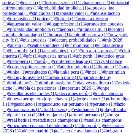
serie a
(
1
)
#
clasico
(
1
)
#
historial serie a
(
1
)
#
chapecoense
(
1
)
#
historial
enfrentamientos
(
1
)
#
probabilidad implícita
(
1
)
#
apuestas liga
profesional
(
1
)
#
sin cuotas
(
1
)
#
apuesta valor
(
1
)
#
analisis tactico
(
1
)
#
pronosticos
(
1
)
#
nice
(
1
)
#
lorient
(
1
)
#
primera division
(
1
)
#
apuesta sin valor
(
1
)
#
ligaprofesional
(
1
)
#
pronostico apuestas
(
1
)
#
probabilidad implicita
(
1
)
#
genoa
(
1
)
#
gimnasia m.
(
1
)
#
central
cordoba de santiago
(
1
)
#
huracán
(
1
)
#
columbus crew
(
1
)
#
new york
city fc
(
1
)
#
mls apuestas
(
1
)
#
lectura probabilidades
(
1
)
#
mls 2026
(
1
)
#
austin
(
1
)
#
seattle sounders
(
1
)
#
cf montreal
(
1
)
#
cuotas serie a
(
1
)
#
historial liga 1
(
1
)
#
estudiantes l.p.
(
1
)
#
u.n.a.m. - pumas
(
1
)
#
club
america
(
1
)
#
ufc
(
1
)
#
apuestas mma
(
1
)
#
ufc perth
(
1
)
#
atlético grau
(
1
)
#
petroperu
(
1
)
#
perú
(
1
)
#
conference league
(
1
)
#
crystal palace
(
1
)
#
corners primer tiempo
(
1
)
#
atletico mineiro
(
1
)
#
thunder
(
1
)
#
suns
(
1
)
#
tinka
(
1
)
#
resultados
(
1
)
#
la tinka peru
(
1
)
#
inter
(
1
)
#
inter milan
(
1
)
#
racing louisville
(
1
)
#
orlando pride
(
1
)
#
partidos de hoy
(
1
)
#
fútbol inglés
(
1
)
#
fútbol brasileño
(
1
)
#
alavés mallorca
(
1
)
#
oviedo
elche
(
1
)
#
tabla de posiciones
(
1
)
#
apertura 2026
(
1
)
#
onpe
(
1
)
#
resultados electorales
(
1
)
#
elecciones perú
(
1
)
#
club cienciano
(
1
)
#
nuevo aeropuerto jorge chavez
(
1
)
#
jorge chavez
(
1
)
#
fixture liga
1
(
1
)
#
gasoducto
(
1
)
#
gasoducto sur peruano
(
1
)
#
peruano
(
1
)
#
lazio
(
1
)
#
phoenix suns
(
1
)
#
trail blazers
(
1
)
#
estudiantes
(
1
)
#
playoffs nba
(
1
)
#
play in nba
(
1
)
#
lebron james
(
1
)
#
fútbol peruano
(
1
)
#
braga
(
1
)
#
real betis
(
1
)
#
estadisticas champions
(
1
)
#
analisis champions
(
1
)
#
documento nacional de identidad
(
1
)
#
dni perú
(
1
)
#
elecciones
2026
(
1
)
#
atlético madrid
(
1
)
#
clásico de avellaneda
(
1
)
#
belgrano