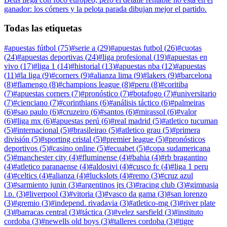
ganador: los córners y la pelota parada dibujan mejor el partido.
Todas las etiquetas
#
apuestas fútbol
(
75
)
#
serie a
(
29
)
#
apuestas futbol
(
26
)
#
cuotas
(
24
)
#
apuestas deportivas
(
24
)
#
liga profesional
(
19
)
#
apuestas en
vivo
(
17
)
#
liga 1
(
14
)
#
historial
(
13
)
#
apuestas nba
(
12
)
#
apuestas
(
11
)
#
la liga
(
9
)
#
corners
(
9
)
#
alianza lima
(
9
)
#
lakers
(
9
)
#
barcelona
(
8
)
#
flamengo
(
8
)
#
champions league
(
8
)
#
peru
(
8
)
#
coritiba
(
7
)
#
apuestas corners
(
7
)
#
pronóstico
(
7
)
#
botafogo
(
7
)
#
universitario
(
7
)
#
cienciano
(
7
)
#
corinthians
(
6
)
#
análisis táctico
(
6
)
#
palmeiras
(
6
)
#
sao paulo
(
6
)
#
cruzeiro
(
6
)
#
santos
(
6
)
#
mirassol
(
6
)
#
valor
(
6
)
#
liga mx
(
6
)
#
apuestas perú
(
6
)
#
real madrid
(
5
)
#
atletico tucuman
(
5
)
#
internacional
(
5
)
#
brasileirao
(
5
)
#
atletico grau
(
5
)
#
primera
división
(
5
)
#
sporting cristal
(
5
)
#
premier league
(
5
)
#
pronósticos
deportivos
(
5
)
#
casino online
(
5
)
#
ecuabet
(
5
)
#
copa sudamericana
(
5
)
#
manchester city
(
4
)
#
fluminense
(
4
)
#
bahia
(
4
)
#
rb bragantino
(
4
)
#
atletico paranaense
(
4
)
#
aldosivi
(
4
)
#
cusco fc
(
4
)
#
liga 1 peru
(
4
)
#
celtics
(
4
)
#
alianza
(
4
)
#
luckslots
(
4
)
#
remo
(
3
)
#
cruz azul
(
3
)
#
sarmiento junin
(
3
)
#
argentinos jrs
(
3
)
#
racing club
(
3
)
#
gimnasia
l.p.
(
3
)
#
liverpool
(
3
)
#
vitoria
(
3
)
#
vasco da gama
(
3
)
#
san lorenzo
(
3
)
#
gremio
(
3
)
#
independ. rivadavia
(
3
)
#
atletico-mg
(
3
)
#
river plate
(
3
)
#
barracas central
(
3
)
#
táctica
(
3
)
#
velez sarsfield
(
3
)
#
instituto
cordoba
(
3
)
#
newells old boys
(
3
)
#
talleres cordoba
(
3
)
#
tigre