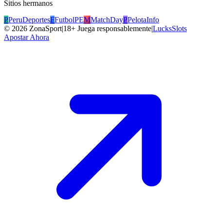
Sitios hermanos
P
PeruDeportes
F
FutbolPE
M
MatchDay
P
PelotaInfo
©
2026
ZonaSport
|
18+ Juega responsablemente
|
LucksSlots
Apostar Ahora