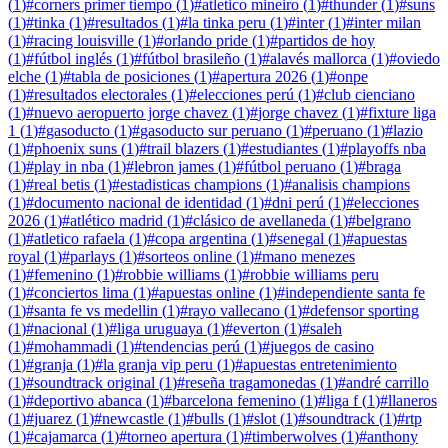
(
1
)
#
corners primer tiempo
(
1
)
#
atletico mineiro
(
1
)
#
thunder
(
1
)
#
suns
(
1
)
#
tinka
(
1
)
#
resultados
(
1
)
#
la tinka peru
(
1
)
#
inter
(
1
)
#
inter milan
(
1
)
#
racing louisville
(
1
)
#
orlando pride
(
1
)
#
partidos de hoy
(
1
)
#
fútbol inglés
(
1
)
#
fútbol brasileño
(
1
)
#
alavés mallorca
(
1
)
#
oviedo
elche
(
1
)
#
tabla de posiciones
(
1
)
#
apertura 2026
(
1
)
#
onpe
(
1
)
#
resultados electorales
(
1
)
#
elecciones perú
(
1
)
#
club cienciano
(
1
)
#
nuevo aeropuerto jorge chavez
(
1
)
#
jorge chavez
(
1
)
#
fixture liga
1
(
1
)
#
gasoducto
(
1
)
#
gasoducto sur peruano
(
1
)
#
peruano
(
1
)
#
lazio
(
1
)
#
phoenix suns
(
1
)
#
trail blazers
(
1
)
#
estudiantes
(
1
)
#
playoffs nba
(
1
)
#
play in nba
(
1
)
#
lebron james
(
1
)
#
fútbol peruano
(
1
)
#
braga
(
1
)
#
real betis
(
1
)
#
estadisticas champions
(
1
)
#
analisis champions
(
1
)
#
documento nacional de identidad
(
1
)
#
dni perú
(
1
)
#
elecciones
2026
(
1
)
#
atlético madrid
(
1
)
#
clásico de avellaneda
(
1
)
#
belgrano
(
1
)
#
atletico rafaela
(
1
)
#
copa argentina
(
1
)
#
senegal
(
1
)
#
apuestas
royal
(
1
)
#
parlays
(
1
)
#
sorteos online
(
1
)
#
mano menezes
(
1
)
#
femenino
(
1
)
#
robbie williams
(
1
)
#
robbie williams peru
(
1
)
#
conciertos lima
(
1
)
#
apuestas online
(
1
)
#
independiente santa fe
(
1
)
#
santa fe vs medellin
(
1
)
#
rayo vallecano
(
1
)
#
defensor sporting
(
1
)
#
nacional
(
1
)
#
liga uruguaya
(
1
)
#
everton
(
1
)
#
saleh
(
1
)
#
mohammadi
(
1
)
#
tendencias perú
(
1
)
#
juegos de casino
(
1
)
#
granja
(
1
)
#
la granja vip peru
(
1
)
#
apuestas entretenimiento
(
1
)
#
soundtrack original
(
1
)
#
reseña tragamonedas
(
1
)
#
andré carrillo
(
1
)
#
deportivo abanca
(
1
)
#
barcelona femenino
(
1
)
#
liga f
(
1
)
#
llaneros
(
1
)
#
juarez
(
1
)
#
newcastle
(
1
)
#
bulls
(
1
)
#
slot
(
1
)
#
soundtrack
(
1
)
#
rtp
(
1
)
#
cajamarca
(
1
)
#
torneo apertura
(
1
)
#
timberwolves
(
1
)
#
anthony