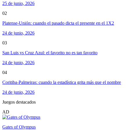
25 de junio, 2026
02
Platense-Unión: cuando el pasado dicta el presente en el 1X2
24 de junio, 2026
03
San Luis vs Cruz Azul: el favorito no es tan favorito
24 de junio, 2026
04
Coritiba-Palmeiras: cuando la estadística grita más que el nombre
24 de junio, 2026
Juegos destacados
AD
Gates of Olympus