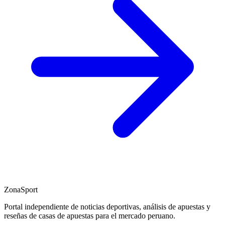
ZonaSport
Portal independiente de noticias deportivas, análisis de apuestas y
reseñas de casas de apuestas para el mercado peruano.