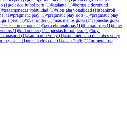
no
(
1
)
#
clasico futbol peru
(
1
)
#
atalanta
(
1
)
#
borussia dortmund
)
#
tragamonedas volatilidad
(
1
)
#
slots alta volatilidad
(
1
)
#
bankroll
nal
(
1
)
#
pragmatic play
(
1
)
#
pragmatic play slots
(
1
)
#
pragmatic play
liga 1 peru
(
1
)
#
over under
(
1
)
#
mas menos goles
(
1
)
#
apuestas goles
)
#
seleccion peruana
(
1
)
#
peru eliminatorias
(
1
)
#
blanquirroja
(
1
)
#
inter
uventus
(
1
)
#
milan inter
(
1
)
#
apuestas fútbol peru
(
1
)
#
boys
)
#
zonasport
(
1
)
#
san martin voley
(
1
)
#
sudamericano de clubes voley
hora y canal
(
1
)
#
resultados coar
(
1
)
#
coar 2026
(
1
)
#
primera fase