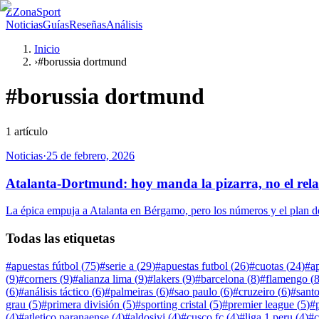
Z
ZonaSport
Noticias
Guías
Reseñas
Análisis
Inicio
›
#borussia dortmund
#
borussia dortmund
1
artículo
Noticias
·
25 de febrero, 2026
Atalanta-Dortmund: hoy manda la pizarra, no el rela
La épica empuja a Atalanta en Bérgamo, pero los números y el plan de
Todas las etiquetas
#
apuestas fútbol
(
75
)
#
serie a
(
29
)
#
apuestas futbol
(
26
)
#
cuotas
(
24
)
#
a
(
9
)
#
corners
(
9
)
#
alianza lima
(
9
)
#
lakers
(
9
)
#
barcelona
(
8
)
#
flamengo
(
(
6
)
#
análisis táctico
(
6
)
#
palmeiras
(
6
)
#
sao paulo
(
6
)
#
cruzeiro
(
6
)
#
sant
grau
(
5
)
#
primera división
(
5
)
#
sporting cristal
(
5
)
#
premier league
(
5
)
#
(
4
)
#
atletico paranaense
(
4
)
#
aldosivi
(
4
)
#
cusco fc
(
4
)
#
liga 1 peru
(
4
)
#
c