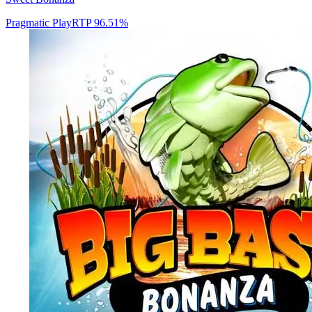
Pragmatic Play
RTP
96.51
%