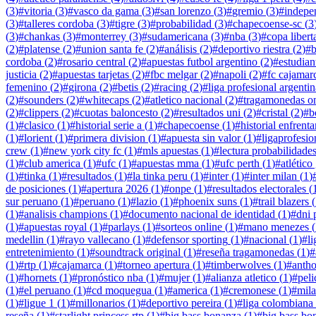
(
3
)
#
vitoria
(
3
)
#
vasco da gama
(
3
)
#
san lorenzo
(
3
)
#
gremio
(
3
)
#
indepe
(
3
)
#
talleres cordoba
(
3
)
#
tigre
(
3
)
#
probabilidad
(
3
)
#
chapecoense-sc
(
3
(
3
)
#
chankas
(
3
)
#
monterrey
(
3
)
#
sudamericana
(
3
)
#
nba
(
3
)
#
copa libert
(
2
)
#
platense
(
2
)
#
union santa fe
(
2
)
#
análisis
(
2
)
#
deportivo riestra
(
2
)
#
b
cordoba
(
2
)
#
rosario central
(
2
)
#
apuestas futbol argentino
(
2
)
#
estudian
justicia
(
2
)
#
apuestas tarjetas
(
2
)
#
fbc melgar
(
2
)
#
napoli
(
2
)
#
fc cajamar
femenino
(
2
)
#
girona
(
2
)
#
betis
(
2
)
#
racing
(
2
)
#
liga profesional argentin
(
2
)
#
sounders
(
2
)
#
whitecaps
(
2
)
#
atletico nacional
(
2
)
#
tragamonedas on
(
2
)
#
clippers
(
2
)
#
cuotas baloncesto
(
2
)
#
resultados uni
(
2
)
#
cristal
(
2
)
#
b
(
1
)
#
clasico
(
1
)
#
historial serie a
(
1
)
#
chapecoense
(
1
)
#
historial enfrent
(
1
)
#
lorient
(
1
)
#
primera division
(
1
)
#
apuesta sin valor
(
1
)
#
ligaprofesio
crew
(
1
)
#
new york city fc
(
1
)
#
mls apuestas
(
1
)
#
lectura probabilidade
(
1
)
#
club america
(
1
)
#
ufc
(
1
)
#
apuestas mma
(
1
)
#
ufc perth
(
1
)
#
atlético
(
1
)
#
tinka
(
1
)
#
resultados
(
1
)
#
la tinka peru
(
1
)
#
inter
(
1
)
#
inter milan
(
1
)
de posiciones
(
1
)
#
apertura 2026
(
1
)
#
onpe
(
1
)
#
resultados electorales
(
sur peruano
(
1
)
#
peruano
(
1
)
#
lazio
(
1
)
#
phoenix suns
(
1
)
#
trail blazers
(
(
1
)
#
analisis champions
(
1
)
#
documento nacional de identidad
(
1
)
#
dni 
(
1
)
#
apuestas royal
(
1
)
#
parlays
(
1
)
#
sorteos online
(
1
)
#
mano menezes
(
medellin
(
1
)
#
rayo vallecano
(
1
)
#
defensor sporting
(
1
)
#
nacional
(
1
)
#
l
entretenimiento
(
1
)
#
soundtrack original
(
1
)
#
reseña tragamonedas
(
1
)
#
(
1
)
#
rtp
(
1
)
#
cajamarca
(
1
)
#
torneo apertura
(
1
)
#
timberwolves
(
1
)
#
anth
(
1
)
#
hornets
(
1
)
#
pronóstico nba
(
1
)
#
mujer
(
1
)
#
alianza atletico
(
1
)
#
peli
(
1
)
#
el peruano
(
1
)
#
cd moquegua
(
1
)
#
america
(
1
)
#
cremonese
(
1
)
#
mil
(
1
)
#
ligue 1
(
1
)
#
millonarios
(
1
)
#
deportivo pereira
(
1
)
#
liga colombiana
reseña
(
1
)
#
starlight princess rtp
(
1
)
#
big bass bonanza
(
1
)
#
big bass bo