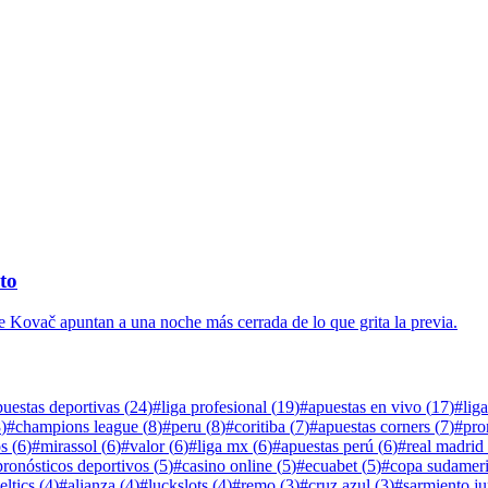
to
 Kovač apuntan a una noche más cerrada de lo que grita la previa.
puestas deportivas
(
24
)
#
liga profesional
(
19
)
#
apuestas en vivo
(
17
)
#
lig
8
)
#
champions league
(
8
)
#
peru
(
8
)
#
coritiba
(
7
)
#
apuestas corners
(
7
)
#
pro
os
(
6
)
#
mirassol
(
6
)
#
valor
(
6
)
#
liga mx
(
6
)
#
apuestas perú
(
6
)
#
real madrid
pronósticos deportivos
(
5
)
#
casino online
(
5
)
#
ecuabet
(
5
)
#
copa sudamer
eltics
(
4
)
#
alianza
(
4
)
#
luckslots
(
4
)
#
remo
(
3
)
#
cruz azul
(
3
)
#
sarmiento ju