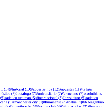
a 1
(
14
)
#
historial
(
13
)
#
apuestas nba
(
12
)
#
apuestas
(
11
)
#
la liga
nóstico
(
7
)
#
botafogo
(
7
)
#
universitario
(
7
)
#
cienciano
(
7
)
#
corinthians
(
5
)
#
atletico tucuman
(
5
)
#
internacional
(
5
)
#
brasileirao
(
5
)
#
atletico
icana
(
5
)
#
manchester city
(
4
)
#
fluminense
(
4
)
#
bahia
(
4
)
#
rb bragantino
nin
(
3
)
#
argentinos jrs
(
3
)
#
racing club
(
3
)
#
gimnasia l.p.
(
3
)
#
liverpool