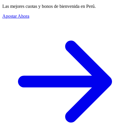
Las mejores cuotas y bonos de bienvenida en Perú.
Apostar Ahora