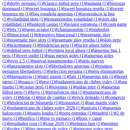
(
1
)
#
derby peruano
(
1
)
#
clasico futbol peru
(
1
)
#
atalanta
(
1
)
#
borussia
dortmund
(
1
)
#
sweet bonanza
(
1
)
#
sweet bonanza reseña
(
1
)
#
sweet
bonanza rtp
(
1
)
#
liga española apuestas
(
1
)
#
pronosticos la liga
(
1
)
#
volatilidad slots
(
1
)
#
tragamonedas volatilidad
(
1
)
#
slots alta
volatilidad
(
1
)
#
bankroll casino
(
1
)
#
aviator estrategia
(
1
)
#
crash game
(
1
)
#
jetx
(
1
)
#
juego aviator
(
1
)
#
championship
(
1
)
#
underdog
(
1
)
#
binacional
(
1
)
#
deportivo binacional
(
1
)
#
pragmatic play
(
1
)
#
pragmatic play slots
(
1
)
#
pragmatic play reseña
(
1
)
#
slots peru
(
1
)
#
ticketmaster
(
1
)
#
tendencias peru
(
1
)
#
factor altura futbol
(
1
)
#
altitud peru futbol
(
1
)
#
ventaja local altura
(
1
)
#
apuestas liga 1
peru
(
1
)
#
over under
(
1
)
#
mas menos goles
(
1
)
#
apuestas goles
(
1
)
#
over 2.5
(
1
)
#
nuevas tragamonedas
(
1
)
#
slots nuevos
(
1
)
#
lanzamientos slots
(
1
)
#
libertadores apuestas
(
1
)
#
equipos
peruanos libertadores
(
1
)
#
seleccion peruana
(
1
)
#
peru eliminatorias
(
1
)
#
blanquirroja
(
1
)
#
inter miami
(
1
)
#
lafc
(
1
)
#
apuestas mls
(
1
)
#
lionel
messi
(
1
)
#
osasco
(
1
)
#
sesi
(
1
)
#
sudamericano de clubes voley
(
1
)
#
san
martin
(
1
)
#
cuotas perú
(
1
)
#
juventus
(
1
)
#
milan inter
(
1
)
#
apuestas
fútbol peru
(
1
)
#
boys
(
1
)
#
pronósticos nba
(
1
)
#
sudamericano de
voley
(
1
)
#
dolar
(
1
)
#
tipo de cambio
(
1
)
#
erick delgado
(
1
)
#
comercio
(
1
)
#
tendencias de búsqueda
(
1
)
#
zonasport
(
1
)
#
san martin voley
(
1
)
#
sudamericano de clubes voley 2026
(
1
)
#
unicaja
(
1
)
#
apuestas
baloncesto
(
1
)
#
paulo londra
(
1
)
#
peru entradas
(
1
)
#
madrid
(
1
)
#
2 de
mayo
(
1
)
#
benfica
(
1
)
#
psg vs monaco
(
1
)
#
hora y canal
(
1
)
#
resultados coar
(
1
)
#
coar 2026
(
1
)
#
primera fase
(
1
)
#
geminis
(
1
)
#
voley
(
1
)
#
liga peruana de voley
(
1
)
#
apuestas voley peru