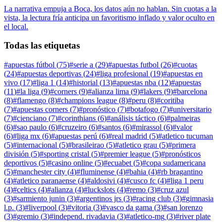
La narrativa empuja a Boca, los datos aún no hablan. Sin cuotas a la
vista, la lectura fría anticipa un favoritismo inflado y valor oculto en
el local.
Todas las etiquetas
#
apuestas fútbol
(
75
)
#
serie a
(
29
)
#
apuestas futbol
(
26
)
#
cuotas
(
24
)
#
apuestas deportivas
(
24
)
#
liga profesional
(
19
)
#
apuestas en
vivo
(
17
)
#
liga 1
(
14
)
#
historial
(
13
)
#
apuestas nba
(
12
)
#
apuestas
(
11
)
#
la liga
(
9
)
#
corners
(
9
)
#
alianza lima
(
9
)
#
lakers
(
9
)
#
barcelona
(
8
)
#
flamengo
(
8
)
#
champions league
(
8
)
#
peru
(
8
)
#
coritiba
(
7
)
#
apuestas corners
(
7
)
#
pronóstico
(
7
)
#
botafogo
(
7
)
#
universitario
(
7
)
#
cienciano
(
7
)
#
corinthians
(
6
)
#
análisis táctico
(
6
)
#
palmeiras
(
6
)
#
sao paulo
(
6
)
#
cruzeiro
(
6
)
#
santos
(
6
)
#
mirassol
(
6
)
#
valor
(
6
)
#
liga mx
(
6
)
#
apuestas perú
(
6
)
#
real madrid
(
5
)
#
atletico tucuman
(
5
)
#
internacional
(
5
)
#
brasileirao
(
5
)
#
atletico grau
(
5
)
#
primera
división
(
5
)
#
sporting cristal
(
5
)
#
premier league
(
5
)
#
pronósticos
deportivos
(
5
)
#
casino online
(
5
)
#
ecuabet
(
5
)
#
copa sudamericana
(
5
)
#
manchester city
(
4
)
#
fluminense
(
4
)
#
bahia
(
4
)
#
rb bragantino
(
4
)
#
atletico paranaense
(
4
)
#
aldosivi
(
4
)
#
cusco fc
(
4
)
#
liga 1 peru
(
4
)
#
celtics
(
4
)
#
alianza
(
4
)
#
luckslots
(
4
)
#
remo
(
3
)
#
cruz azul
(
3
)
#
sarmiento junin
(
3
)
#
argentinos jrs
(
3
)
#
racing club
(
3
)
#
gimnasia
l.p.
(
3
)
#
liverpool
(
3
)
#
vitoria
(
3
)
#
vasco da gama
(
3
)
#
san lorenzo
(
3
)
#
gremio
(
3
)
#
independ. rivadavia
(
3
)
#
atletico-mg
(
3
)
#
river plate