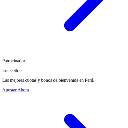
Patrocinador
LucksSlots
Las mejores cuotas y bonos de bienvenida en Perú.
Apostar Ahora