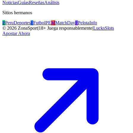
Noticias
Guías
Reseñas
Análisis
Sitios hermanos
P
PeruDeportes
F
FutbolPE
M
MatchDay
P
PelotaInfo
©
2026
ZonaSport
|
18+ Juega responsablemente
|
LucksSlots
Apostar Ahora