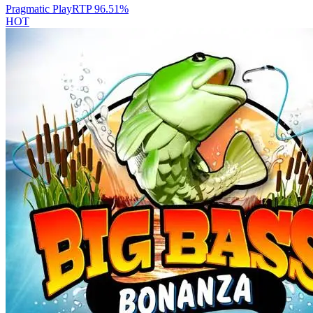
Pragmatic Play
RTP
96.51
%
HOT