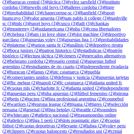
(
3
)
#
barracas central
(
3
)
#
táctica
(
3
)
#
velez sarsfield
(
3
)
#
instituto
cordoba
(
3
)
#
newells old boys
(
3
)
#
talleres cordoba
(
3
)
#
tigre
(
3
)
#
probabilidad
(
3
)
#
chapecoense-sc
(
3
)
#
banfield
(
3
)
#
sport
huancayo
(
3
)
#
valor apuesta
(
3
)
#
juan pablo ii college
(
3
)
#
nashville
sc
(
3
)
#
mls
(
3
)
#
sport boys
(
3
)
#
cusco
(
3
)
#
adt
(
3
)
#
chankas
(
3
)
#
monterrey
(
3
)
#
sudamericana
(
3
)
#
nba
(
3
)
#
copa libertadores
(
3
)
#
chelsea
(
3
)
#
am i in love shine
(
3
)
#
slot machine
(
3
)
#
deportivo
garcilaso
(
3
)
#
apuestas voley
(
3
)
#
apuestas liga 1
(
3
)
#
probabilidades
(
2
)
#
platense
(
2
)
#
union santa fe
(
2
)
#
análisis
(
2
)
#
deportivo riestra
(
2
)
#
boca juniors
(
2
)
#
patron historico
(
2
)
#
estadisticas
(
2
)
#
patrón
histórico
(
2
)
#
lectura táctica
(
2
)
#
córners
(
2
)
#
mercados alternativos
(
2
)
#
belgrano cordoba
(
2
)
#
rosario central
(
2
)
#
apuestas futbol
argentino
(
2
)
#
estudiantes de rio cuarto
(
2
)
#
independiente rivadavia
(
2
)
#
huracan
(
2
)
#
lanus
(
2
)
#
utc cajamarca
(
2
)
#
puebla
(
2
)
#
comerciantes unidos
(
2
)
#
defensa y justicia
(
2
)
#
apuestas tarjetas
(
2
)
#
fbc melgar
(
2
)
#
napoli
(
2
)
#
fc cajamarca
(
2
)
#
atlanta united fc
(
2
)
#
cuotas mls
(
2
)
#
charlotte fc
(
2
)
#
atlanta united
(
2
)
#
independiente
(
2
)
#
apuestas peru
(
2
)
#
nba apuestas
(
2
)
#
fútbol femenino
(
2
)
#
girona
(
2
)
#
betis
(
2
)
#
racing
(
2
)
#
liga profesional argentina
(
2
)
#
conmebol
(
2
)
#
warriors
(
2
)
#
europa league
(
2
)
#
tijuana
(
2
)
#
tigres
(
2
)
#
selección
peruana
(
2
)
#
arsenal
(
2
)
#
liga betplay
(
2
)
#
seattle
(
2
)
#
sounders
(
2
)
#
whitecaps
(
2
)
#
atletico nacional
(
2
)
#
tragamonedas online
(
2
)
#
atletico
(
2
)
#
liga 1 perú
(
2
)
#
slots pragmatic play
(
2
)
#
cuotas
fútbol
(
2
)
#
cuotas deportivas
(
2
)
#
levante
(
2
)
#
laliga
(
2
)
#
voley peru
(
2
)
#
clippers
(
2
)
#
cuotas baloncesto
(
2
)
#
resultados uni
(
2
)
#
cristal