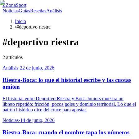
Z
ZonaSport
Noticias
Guías
Reseñas
Análisis
Inicio
›
#deportivo riestra
#
deportivo riestra
2
artículos
Análisis
·
22 de junio, 2026
Riestra-Boca: lo que el historial escribe y las cuotas
omiten
El historial entre Deportivo Riestra y Boca Juniors muestra un
libreto repetido: fricción, pocos goles y dominio territorial. Lo que el
patrón histórico dice del cruce para apostar.
Noticias
·
14 de junio, 2026
Riestra-Boca: cuando el nombre tapa los números