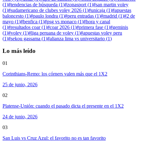
(
1
)
#
tendencias de búsqueda
(
1
)
#
zonasport
(
1
)
#
san martin voley
(
1
)
#
sudamericano de clubes voley 2026
(
1
)
#
unicaja
(
1
)
#
apuestas
baloncesto
(
1
)
#
paulo londra
(
1
)
#
peru entradas
(
1
)
#
madrid
(
1
)
#
2 de
mayo
(
1
)
#
benfica
(
1
)
#
psg vs monaco
(
1
)
#
hora y canal
(
1
)
#
resultados coar
(
1
)
#
coar 2026
(
1
)
#
primera fase
(
1
)
#
geminis
(
1
)
#
voley
(
1
)
#
liga peruana de voley
(
1
)
#
apuestas voley peru
(
1
)
#
sekou gassama
(
1
)
#
alianza lima vs universitario
(
1
)
Lo más leído
01
Corinthians-Remo: los córners valen más que el 1X2
25 de junio, 2026
02
Platense-Unión: cuando el pasado dicta el presente en el 1X2
24 de junio, 2026
03
San Luis vs Cruz Azul: el favorito no es tan favorito