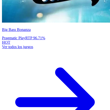
Big Bass Bonanza
Pragmatic Play
RTP
96.71
%
HOT
Ver todos los juegos