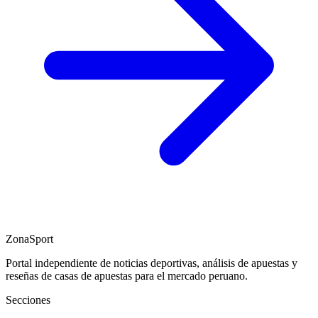
ZonaSport
Portal independiente de noticias deportivas, análisis de apuestas y
reseñas de casas de apuestas para el mercado peruano.
Secciones