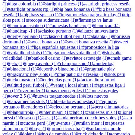
(
1
)
#
liga colombia
(
1
)
#
starlight princess
(
1
)
#
starlight princess reseña
(
1
)
#
starlight princess rtp
(
1
)
#
big bass bonanza
(
1
)
#
big bass bonanza
reseña
(
1
)
#
big bass splash
(
1
)
#
tragamonedas pragmatic play
(
1
)
#
rtp
slots peru
(
1
)
#
recopa sudamericana
(
1
)
#
flamengo vs lanus
(
1
)
#
handicap asiatico
(
1
)
#
apuestas handicap
(
1
)
#
handicap 0.5
(
1
)
#
handicap -1
(
1
)
#
clasico peruano
(
1
)
#
alianza universitario
(
1
)
#
derby peruano
(
1
)
#
clasico futbol peru
(
1
)
#
atalanta
(
1
)
#
borussia
dortmund
(
1
)
#
sweet bonanza
(
1
)
#
sweet bonanza reseña
(
1
)
#
sweet
bonanza rtp
(
1
)
#
liga española apuestas
(
1
)
#
pronosticos la liga
(
1
)
#
volatilidad slots
(
1
)
#
tragamonedas volatilidad
(
1
)
#
slots alta
volatilidad
(
1
)
#
bankroll casino
(
1
)
#
aviator estrategia
(
1
)
#
crash game
(
1
)
#
jetx
(
1
)
#
juego aviator
(
1
)
#
championship
(
1
)
#
underdog
(
1
)
#
binacional
(
1
)
#
deportivo binacional
(
1
)
#
pragmatic play
(
1
)
#
pragmatic play slots
(
1
)
#
pragmatic play reseña
(
1
)
#
slots peru
(
1
)
#
ticketmaster
(
1
)
#
tendencias peru
(
1
)
#
factor altura futbol
(
1
)
#
altitud peru futbol
(
1
)
#
ventaja local altura
(
1
)
#
apuestas liga 1
peru
(
1
)
#
over under
(
1
)
#
mas menos goles
(
1
)
#
apuestas goles
(
1
)
#
over 2.5
(
1
)
#
nuevas tragamonedas
(
1
)
#
slots nuevos
(
1
)
#
lanzamientos slots
(
1
)
#
libertadores apuestas
(
1
)
#
equipos
peruanos libertadores
(
1
)
#
seleccion peruana
(
1
)
#
peru eliminatorias
(
1
)
#
blanquirroja
(
1
)
#
inter miami
(
1
)
#
lafc
(
1
)
#
apuestas mls
(
1
)
#
lionel
messi
(
1
)
#
osasco
(
1
)
#
sesi
(
1
)
#
sudamericano de clubes voley
(
1
)
#
san
martin
(
1
)
#
cuotas perú
(
1
)
#
juventus
(
1
)
#
milan inter
(
1
)
#
apuestas
fútbol peru
(
1
)
#
boys
(
1
)
#
pronósticos nba
(
1
)
#
sudamericano de
voley
(
1
)
#
dolar
(
1
)
#
tipo de cambio
(
1
)
#
erick delgado
(
1
)
#
comercio