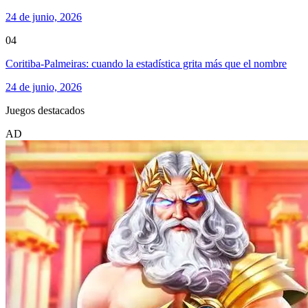
24 de junio, 2026
04
Coritiba-Palmeiras: cuando la estadística grita más que el nombre
24 de junio, 2026
Juegos destacados
AD