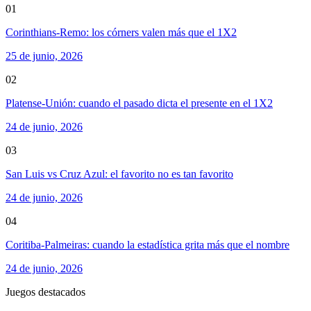
01
Corinthians-Remo: los córners valen más que el 1X2
25 de junio, 2026
02
Platense-Unión: cuando el pasado dicta el presente en el 1X2
24 de junio, 2026
03
San Luis vs Cruz Azul: el favorito no es tan favorito
24 de junio, 2026
04
Coritiba-Palmeiras: cuando la estadística grita más que el nombre
24 de junio, 2026
Juegos destacados