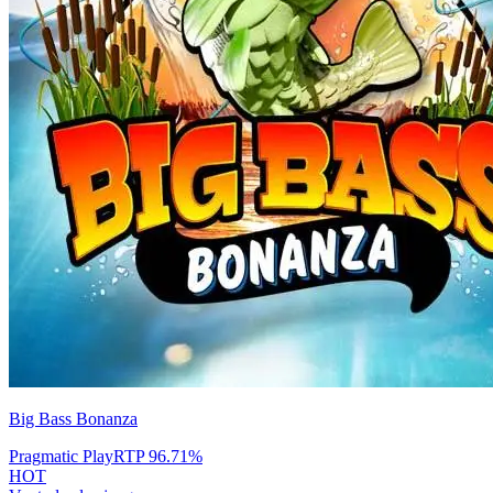
Big Bass Bonanza
Pragmatic Play
RTP
96.71
%
HOT