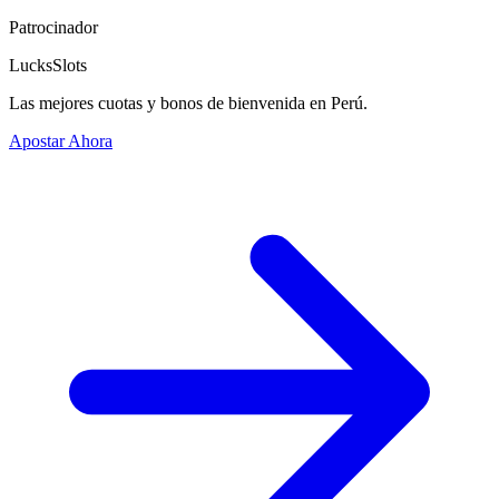
Patrocinador
LucksSlots
Las mejores cuotas y bonos de bienvenida en Perú.
Apostar Ahora