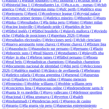
(
1
)
#
austin
(
1
)
#
seattle sounders
(
1
)
#
cf montreal
(
1
)
#
cuotas serie a
(
1
)
#
historial liga 1
(
1
)
#
estudiantes l.p.
(
1
)
#
u.n.a.m. - pumas
(
1
)
#
club
america
(
1
)
#
ufc
(
1
)
#
apuestas mma
(
1
)
#
ufc perth
(
1
)
#
atlético grau
(
1
)
#
petroperu
(
1
)
#
perú
(
1
)
#
conference league
(
1
)
#
crystal palace
(
1
)
#
corners primer tiempo
(
1
)
#
atletico mineiro
(
1
)
#
thunder
(
1
)
#
suns
(
1
)
#
tinka
(
1
)
#
resultados
(
1
)
#
la tinka peru
(
1
)
#
inter
(
1
)
#
inter milan
(
1
)
#
racing louisville
(
1
)
#
orlando pride
(
1
)
#
partidos de hoy
(
1
)
#
fútbol inglés
(
1
)
#
fútbol brasileño
(
1
)
#
alavés mallorca
(
1
)
#
oviedo
elche
(
1
)
#
tabla de posiciones
(
1
)
#
apertura 2026
(
1
)
#
onpe
(
1
)
#
resultados electorales
(
1
)
#
elecciones perú
(
1
)
#
club cienciano
(
1
)
#
nuevo aeropuerto jorge chavez
(
1
)
#
jorge chavez
(
1
)
#
fixture liga
1
(
1
)
#
gasoducto
(
1
)
#
gasoducto sur peruano
(
1
)
#
peruano
(
1
)
#
lazio
(
1
)
#
phoenix suns
(
1
)
#
trail blazers
(
1
)
#
estudiantes
(
1
)
#
playoffs nba
(
1
)
#
play in nba
(
1
)
#
lebron james
(
1
)
#
fútbol peruano
(
1
)
#
braga
(
1
)
#
real betis
(
1
)
#
estadisticas champions
(
1
)
#
analisis champions
(
1
)
#
documento nacional de identidad
(
1
)
#
dni perú
(
1
)
#
elecciones
2026
(
1
)
#
atlético madrid
(
1
)
#
clásico de avellaneda
(
1
)
#
belgrano
(
1
)
#
atletico rafaela
(
1
)
#
copa argentina
(
1
)
#
senegal
(
1
)
#
apuestas
royal
(
1
)
#
parlays
(
1
)
#
sorteos online
(
1
)
#
mano menezes
(
1
)
#
femenino
(
1
)
#
robbie williams
(
1
)
#
robbie williams peru
(
1
)
#
conciertos lima
(
1
)
#
apuestas online
(
1
)
#
independiente santa fe
(
1
)
#
santa fe vs medellin
(
1
)
#
rayo vallecano
(
1
)
#
defensor sporting
(
1
)
#
nacional
(
1
)
#
liga uruguaya
(
1
)
#
everton
(
1
)
#
saleh
(
1
)
#
mohammadi
(
1
)
#
tendencias perú
(
1
)
#
juegos de casino
(
1
)
#
granja
(
1
)
#
la granja vip peru
(
1
)
#
apuestas entretenimiento