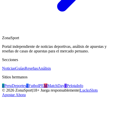
ZonaSport
Portal independiente de noticias deportivas, análisis de apuestas y
reseñas de casas de apuestas para el mercado peruano.
Secciones
Noticias
Guías
Reseñas
Análisis
Sitios hermanos
P
PeruDeportes
F
FutbolPE
M
MatchDay
P
PelotaInfo
©
2026
ZonaSport
|
18+ Juega responsablemente
|
LucksSlots
Apostar Ahora