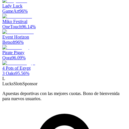
Lady Luck
GameArt
96
%
Miko Festival
OneTouch
96.14
%
Event Horizon
Betsoft
96
%
Pirate Piggy
Qora
96.09
%
4 Pots of Egypt
3 Oaks
95.56
%
L
LucksSlots
Sponsor
Apuestas deportivas con las mejores cuotas. Bono de bienvenida
para nuevos usuarios.