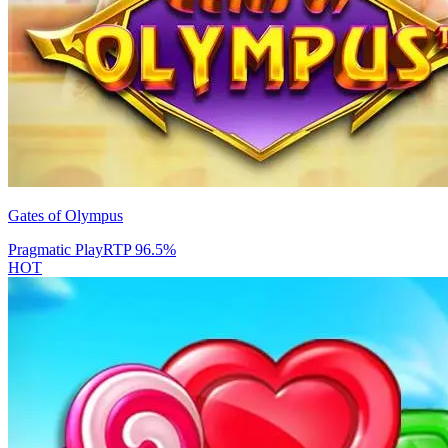
Gates of Olympus
Pragmatic Play
RTP
96.5
%
HOT