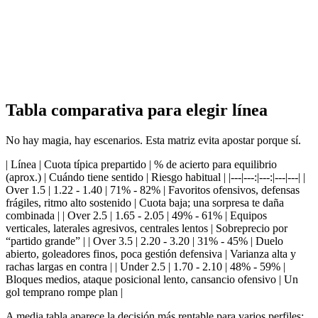
Tabla comparativa para elegir línea
No hay magia, hay escenarios. Esta matriz evita apostar porque sí.
| Línea | Cuota típica prepartido | % de acierto para equilibrio
(aprox.) | Cuándo tiene sentido | Riesgo habitual | |---|---:|---:|---|---| |
Over 1.5 | 1.22 - 1.40 | 71% - 82% | Favoritos ofensivos, defensas
frágiles, ritmo alto sostenido | Cuota baja; una sorpresa te daña
combinada | | Over 2.5 | 1.65 - 2.05 | 49% - 61% | Equipos
verticales, laterales agresivos, centrales lentos | Sobreprecio por
“partido grande” | | Over 3.5 | 2.20 - 3.20 | 31% - 45% | Duelo
abierto, goleadores finos, poca gestión defensiva | Varianza alta y
rachas largas en contra | | Under 2.5 | 1.70 - 2.10 | 48% - 59% |
Bloques medios, ataque posicional lento, cansancio ofensivo | Un
gol temprano rompe plan |
A media tabla aparece la decisión más rentable para varios perfiles: