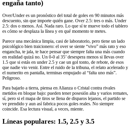
engaña tanto)
Over/Under es un pronóstico del total de goles en 90 minutos más
descuento, sin que importe quién gane. Over 2.5: tres o más. Under
2.5: dos o menos. Así. Nada raro. Lo que sí te mueve todo el tablero
es cómo se desplaza la línea y en qué momento te metes.
Parece una mecánica limpia, casi de laboratorio, pero tiene un lado
psicológico bien traicionero: el over se siente “vivo” más rato y eso
engancha, te jala, te hace pensar que siempre falta una más cuando
en realidad quizá no. Un 0-0 al 35’ desespera menos si llevas over
1.5 que si estás en under 2.5 y cae un gol tonto, de rebote, de esos
que nadie vio venir. Entre el ruido de la tribuna, el relato acelerado y
el numerito en pantalla, terminas empujado al “falta uno más”.
Peligroso.
Para bajarlo a tierra, piensa en Alianza o Cristal contra rivales
metidos en bloque bajo: pueden tener posesión alta y varios remates,
sí, pero si el mapa de tiros se llena de disparos lejanos, el partido se
ve prendido y aun así fabrica pocos goles reales. No siempre
coincide. Esa lectura visual, a veces, miente.
Líneas populares: 1.5, 2.5 y 3.5