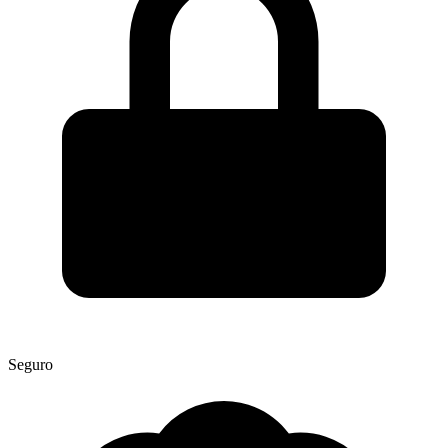
Seguro