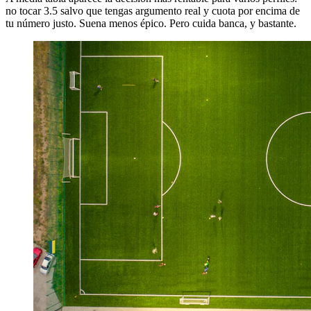
no tocar 3.5 salvo que tengas argumento real y cuota por encima de
tu número justo. Suena menos épico. Pero cuida banca, y bastante.