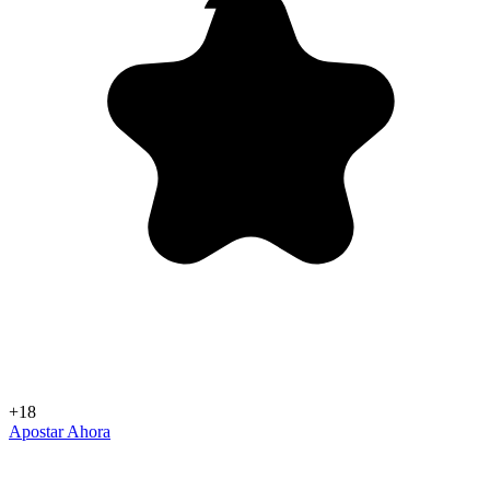
+18
Apostar Ahora