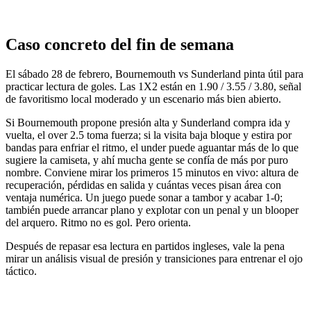
Caso concreto del fin de semana
El sábado 28 de febrero, Bournemouth vs Sunderland pinta útil para
practicar lectura de goles. Las 1X2 están en 1.90 / 3.55 / 3.80, señal
de favoritismo local moderado y un escenario más bien abierto.
Si Bournemouth propone presión alta y Sunderland compra ida y
vuelta, el over 2.5 toma fuerza; si la visita baja bloque y estira por
bandas para enfriar el ritmo, el under puede aguantar más de lo que
sugiere la camiseta, y ahí mucha gente se confía de más por puro
nombre. Conviene mirar los primeros 15 minutos en vivo: altura de
recuperación, pérdidas en salida y cuántas veces pisan área con
ventaja numérica. Un juego puede sonar a tambor y acabar 1-0;
también puede arrancar plano y explotar con un penal y un blooper
del arquero. Ritmo no es gol. Pero orienta.
Después de repasar esa lectura en partidos ingleses, vale la pena
mirar un análisis visual de presión y transiciones para entrenar el ojo
táctico.