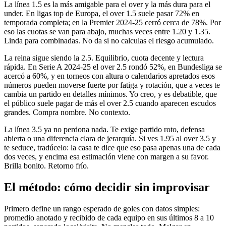
La línea 1.5 es la más amigable para el over y la más dura para el
under. En ligas top de Europa, el over 1.5 suele pasar 72% en
temporada completa; en la Premier 2024-25 cerró cerca de 78%. Por
eso las cuotas se van para abajo, muchas veces entre 1.20 y 1.35.
Linda para combinadas. No da si no calculas el riesgo acumulado.
La reina sigue siendo la 2.5. Equilibrio, cuota decente y lectura
rápida. En Serie A 2024-25 el over 2.5 rondó 52%, en Bundesliga se
acercó a 60%, y en torneos con altura o calendarios apretados esos
números pueden moverse fuerte por fatiga y rotación, que a veces te
cambia un partido en detalles mínimos. Yo creo, y es debatible, que
el público suele pagar de más el over 2.5 cuando aparecen escudos
grandes. Compra nombre. No contexto.
La línea 3.5 ya no perdona nada. Te exige partido roto, defensa
abierta o una diferencia clara de jerarquía. Si ves 1.95 al over 3.5 y
te seduce, tradúcelo: la casa te dice que eso pasa apenas una de cada
dos veces, y encima esa estimación viene con margen a su favor.
Brilla bonito. Retorno frío.
El método: cómo decidir sin improvisar
Primero define un rango esperado de goles con datos simples:
promedio anotado y recibido de cada equipo en sus últimos 8 a 10