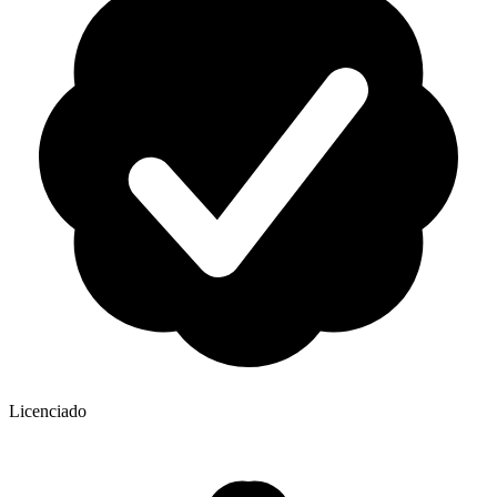
Licenciado