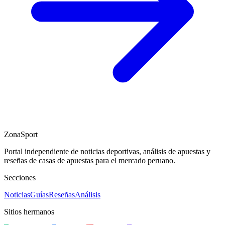
ZonaSport
Portal independiente de noticias deportivas, análisis de apuestas y
reseñas de casas de apuestas para el mercado peruano.
Secciones
Noticias
Guías
Reseñas
Análisis
Sitios hermanos