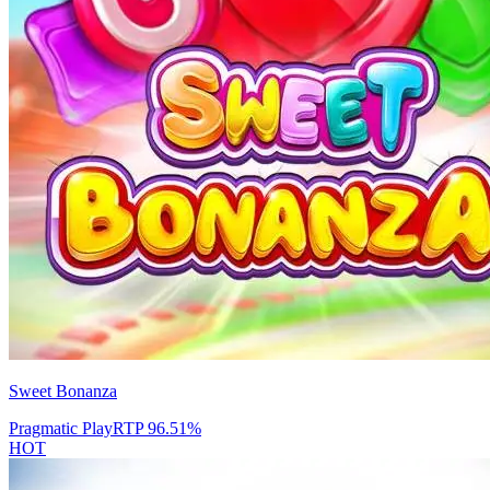
Sweet Bonanza
Pragmatic Play
RTP
96.51
%
HOT