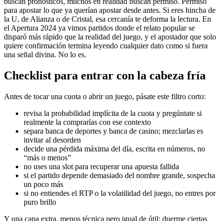
buscan pronósticos, muchos en realidad buscan permiso. Permiso
para apostar lo que ya querían apostar desde antes. Si eres hincha de
la U, de Alianza o de Cristal, esa cercanía te deforma la lectura. En
el Apertura 2024 ya vimos partidos donde el relato popular se
disparó más rápido que la realidad del juego, y el apostador que solo
quiere confirmación termina leyendo cualquier dato como si fuera
una señal divina. No lo es.
Checklist para entrar con la cabeza fría
Antes de tocar una cuota o abrir un juego, pásate este filtro corto:
revisa la probabilidad implícita de la cuota y pregúntate si
realmente la comprarías con ese contexto
separa banca de deportes y banca de casino; mezclarlas es
invitar al desorden
decide una pérdida máxima del día, escrita en números, no
“más o menos”
no uses una slot para recuperar una apuesta fallida
si el partido depende demasiado del nombre grande, sospecha
un poco más
si no entiendes el RTP o la volatilidad del juego, no entres por
puro brillo
Y una capa extra, menos técnica pero igual de útil: duerme ciertas