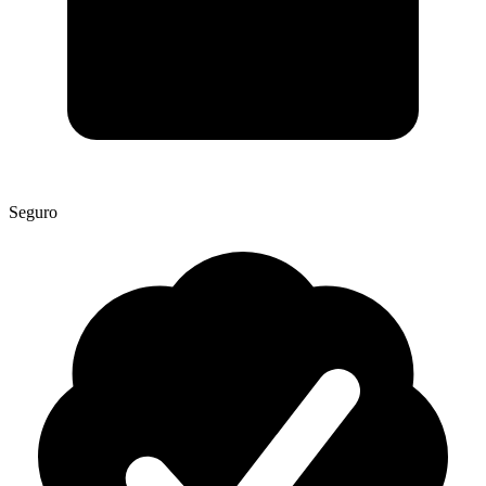
Seguro