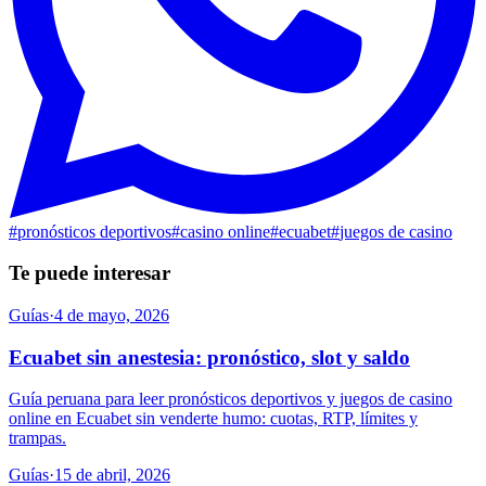
#
pronósticos deportivos
#
casino online
#
ecuabet
#
juegos de casino
Te puede interesar
Guías
·
4 de mayo, 2026
Ecuabet sin anestesia: pronóstico, slot y saldo
Guía peruana para leer pronósticos deportivos y juegos de casino
online en Ecuabet sin venderte humo: cuotas, RTP, límites y
trampas.
Guías
·
15 de abril, 2026