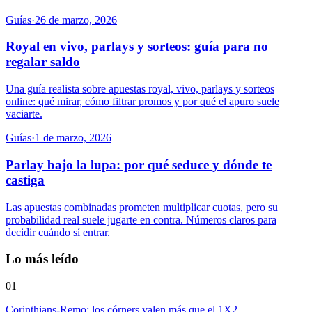
Guías
·
26 de marzo, 2026
Royal en vivo, parlays y sorteos: guía para no
regalar saldo
Una guía realista sobre apuestas royal, vivo, parlays y sorteos
online: qué mirar, cómo filtrar promos y por qué el apuro suele
vaciarte.
Guías
·
1 de marzo, 2026
Parlay bajo la lupa: por qué seduce y dónde te
castiga
Las apuestas combinadas prometen multiplicar cuotas, pero su
probabilidad real suele jugarte en contra. Números claros para
decidir cuándo sí entrar.
Lo más leído
01
Corinthians-Remo: los córners valen más que el 1X2