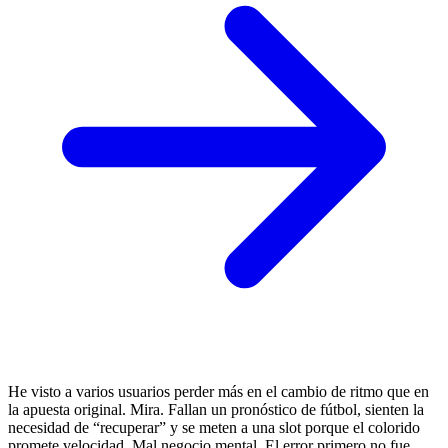
He visto a varios usuarios perder más en el cambio de ritmo que en
la apuesta original. Mira. Fallan un pronóstico de fútbol, sienten la
necesidad de “recuperar” y se meten a una slot porque el colorido
promete velocidad. Mal negocio mental. El error primero no fue