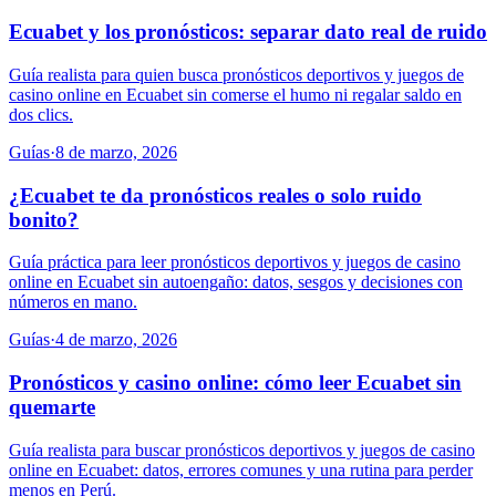
Ecuabet y los pronósticos: separar dato real de ruido
Guía realista para quien busca pronósticos deportivos y juegos de
casino online en Ecuabet sin comerse el humo ni regalar saldo en
dos clics.
Guías
·
8 de marzo, 2026
¿Ecuabet te da pronósticos reales o solo ruido
bonito?
Guía práctica para leer pronósticos deportivos y juegos de casino
online en Ecuabet sin autoengaño: datos, sesgos y decisiones con
números en mano.
Guías
·
4 de marzo, 2026
Pronósticos y casino online: cómo leer Ecuabet sin
quemarte
Guía realista para buscar pronósticos deportivos y juegos de casino
online en Ecuabet: datos, errores comunes y una rutina para perder
menos en Perú.