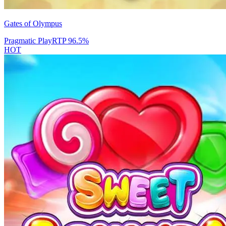
Gates of Olympus
Pragmatic Play
RTP
96.5
%
HOT