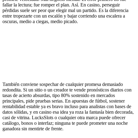
fallar la lectura; fue romper el plan. Así. En casino, perseguir
pérdidas suele ser peor que elegir mal un partido. Es la diferencia
entre tropezarte con un escalón y bajar corriendo una escalera a
oscuras, medio a ciegas, medio picado.
También conviene sospechar de cualquier promesa demasiado
redondita. Si un sitio o un creador te vende pronósticos diarios con
tasas de acierto absurdas, tipo 80% sostenido en mercados
principales, pide pruebas serias. En apuestas de fútbol, sostener
rentabilidad estable ya es bravo incluso para analistas con bases de
datos sólidas, y en casino esa idea ya roza la fantasía bien decorada,
casi de vitrina. LucksSlots o cualquier otra marca puede ofrecer
catálogo, bonos o interfaz; ninguna te puede prometer una noche
ganadora sin mentirte de frente.