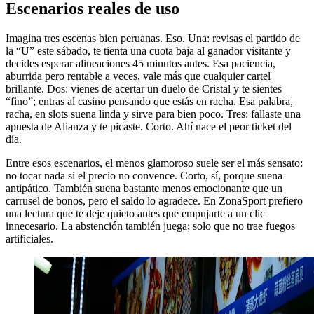
Escenarios reales de uso
Imagina tres escenas bien peruanas. Eso. Una: revisas el partido de
la “U” este sábado, te tienta una cuota baja al ganador visitante y
decides esperar alineaciones 45 minutos antes. Esa paciencia,
aburrida pero rentable a veces, vale más que cualquier cartel
brillante. Dos: vienes de acertar un duelo de Cristal y te sientes
“fino”; entras al casino pensando que estás en racha. Esa palabra,
racha, en slots suena linda y sirve para bien poco. Tres: fallaste una
apuesta de Alianza y te picaste. Corto. Ahí nace el peor ticket del
día.
Entre esos escenarios, el menos glamoroso suele ser el más sensato:
no tocar nada si el precio no convence. Corto, sí, porque suena
antipático. También suena bastante menos emocionante que un
carrusel de bonos, pero el saldo lo agradece. En ZonaSport prefiero
una lectura que te deje quieto antes que empujarte a un clic
innecesario. La abstención también juega; solo que no trae fuegos
artificiales.