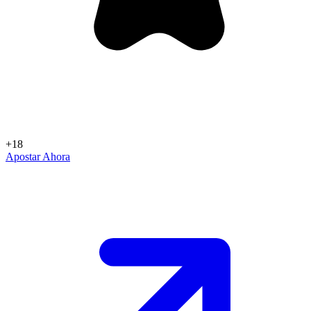
+18
Apostar Ahora