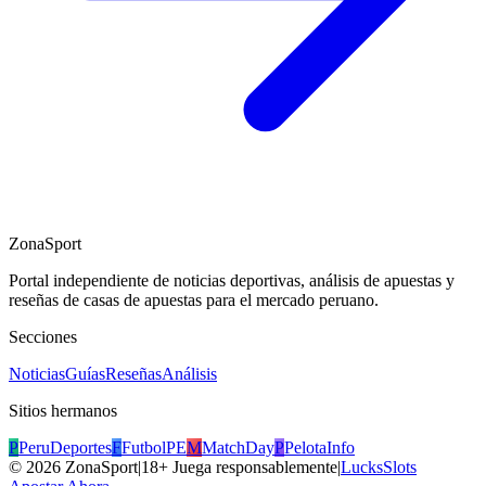
ZonaSport
Portal independiente de noticias deportivas, análisis de apuestas y
reseñas de casas de apuestas para el mercado peruano.
Secciones
Noticias
Guías
Reseñas
Análisis
Sitios hermanos
P
PeruDeportes
F
FutbolPE
M
MatchDay
P
PelotaInfo
©
2026
ZonaSport
|
18+ Juega responsablemente
|
LucksSlots