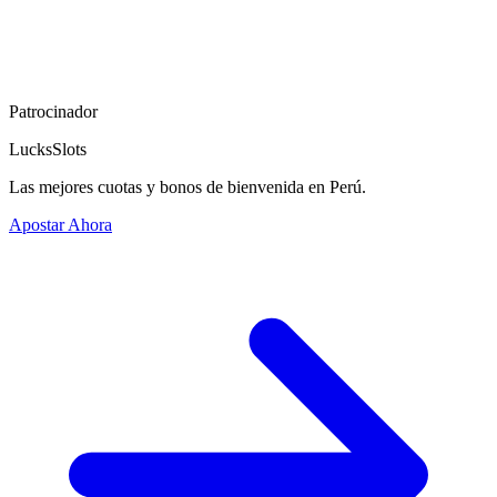
Patrocinador
LucksSlots
Las mejores cuotas y bonos de bienvenida en Perú.
Apostar Ahora