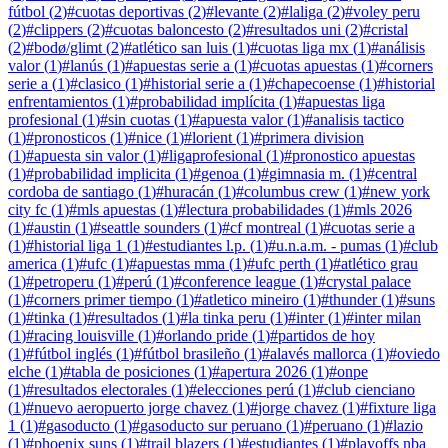
fútbol
(
2
)
#
cuotas deportivas
(
2
)
#
levante
(
2
)
#
laliga
(
2
)
#
voley peru
(
2
)
#
clippers
(
2
)
#
cuotas baloncesto
(
2
)
#
resultados uni
(
2
)
#
cristal
(
2
)
#
bodø/glimt
(
2
)
#
atlético san luis
(
1
)
#
cuotas liga mx
(
1
)
#
análisis
valor
(
1
)
#
lanús
(
1
)
#
apuestas serie a
(
1
)
#
cuotas apuestas
(
1
)
#
corners
serie a
(
1
)
#
clasico
(
1
)
#
historial serie a
(
1
)
#
chapecoense
(
1
)
#
historial
enfrentamientos
(
1
)
#
probabilidad implícita
(
1
)
#
apuestas liga
profesional
(
1
)
#
sin cuotas
(
1
)
#
apuesta valor
(
1
)
#
analisis tactico
(
1
)
#
pronosticos
(
1
)
#
nice
(
1
)
#
lorient
(
1
)
#
primera division
(
1
)
#
apuesta sin valor
(
1
)
#
ligaprofesional
(
1
)
#
pronostico apuestas
(
1
)
#
probabilidad implicita
(
1
)
#
genoa
(
1
)
#
gimnasia m.
(
1
)
#
central
cordoba de santiago
(
1
)
#
huracán
(
1
)
#
columbus crew
(
1
)
#
new york
city fc
(
1
)
#
mls apuestas
(
1
)
#
lectura probabilidades
(
1
)
#
mls 2026
(
1
)
#
austin
(
1
)
#
seattle sounders
(
1
)
#
cf montreal
(
1
)
#
cuotas serie a
(
1
)
#
historial liga 1
(
1
)
#
estudiantes l.p.
(
1
)
#
u.n.a.m. - pumas
(
1
)
#
club
america
(
1
)
#
ufc
(
1
)
#
apuestas mma
(
1
)
#
ufc perth
(
1
)
#
atlético grau
(
1
)
#
petroperu
(
1
)
#
perú
(
1
)
#
conference league
(
1
)
#
crystal palace
(
1
)
#
corners primer tiempo
(
1
)
#
atletico mineiro
(
1
)
#
thunder
(
1
)
#
suns
(
1
)
#
tinka
(
1
)
#
resultados
(
1
)
#
la tinka peru
(
1
)
#
inter
(
1
)
#
inter milan
(
1
)
#
racing louisville
(
1
)
#
orlando pride
(
1
)
#
partidos de hoy
(
1
)
#
fútbol inglés
(
1
)
#
fútbol brasileño
(
1
)
#
alavés mallorca
(
1
)
#
oviedo
elche
(
1
)
#
tabla de posiciones
(
1
)
#
apertura 2026
(
1
)
#
onpe
(
1
)
#
resultados electorales
(
1
)
#
elecciones perú
(
1
)
#
club cienciano
(
1
)
#
nuevo aeropuerto jorge chavez
(
1
)
#
jorge chavez
(
1
)
#
fixture liga
1
(
1
)
#
gasoducto
(
1
)
#
gasoducto sur peruano
(
1
)
#
peruano
(
1
)
#
lazio
(
1
)
#
phoenix suns
(
1
)
#
trail blazers
(
1
)
#
estudiantes
(
1
)
#
playoffs nba