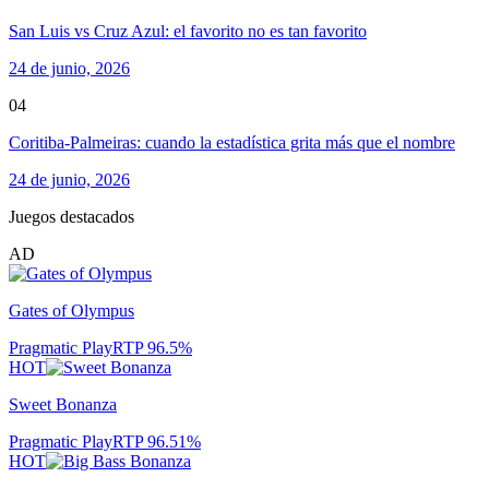
San Luis vs Cruz Azul: el favorito no es tan favorito
24 de junio, 2026
04
Coritiba-Palmeiras: cuando la estadística grita más que el nombre
24 de junio, 2026
Juegos destacados
AD
Gates of Olympus
Pragmatic Play
RTP
96.5
%
HOT
Sweet Bonanza
Pragmatic Play
RTP
96.51
%
HOT