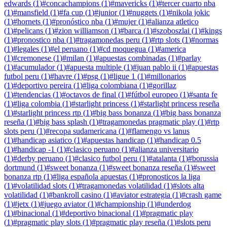
edwards
(
1
)
#
concachampions
(
1
)
#
mavericks
(
1
)
#
tercer cuarto nba
(
1
)
#
mansfield
(
1
)
#
fa cup
(
1
)
#
junior
(
1
)
#
nuggets
(
1
)
#
nikola jokic
(
1
)
#
hornets
(
1
)
#
pronóstico nba
(
1
)
#
mujer
(
1
)
#
alianza atletico
(
1
)
#
pelicans
(
1
)
#
zion williamson
(
1
)
#
barca
(
1
)
#
szoboszlai
(
1
)
#
kings
(
1
)
#
pronostico nba
(
1
)
#
tragamonedas peru
(
1
)
#
rtp slots
(
1
)
#
normas
(
1
)
#
legales
(
1
)
#
el peruano
(
1
)
#
cd moquegua
(
1
)
#
america
(
1
)
#
cremonese
(
1
)
#
milan
(
1
)
#
apuestas combinadas
(
1
)
#
parlay
(
1
)
#
acumulador
(
1
)
#
apuesta multiple
(
1
)
#
juan pablo ii
(
1
)
#
apuestas
futbol peru
(
1
)
#
havre
(
1
)
#
psg
(
1
)
#
ligue 1
(
1
)
#
millonarios
(
1
)
#
deportivo pereira
(
1
)
#
liga colombiana
(
1
)
#
gorillaz
(
1
)
#
tendencias
(
1
)
#
octavos de final
(
1
)
#
fútbol europeo
(
1
)
#
santa fe
(
1
)
#
liga colombia
(
1
)
#
starlight princess
(
1
)
#
starlight princess reseña
(
1
)
#
starlight princess rtp
(
1
)
#
big bass bonanza
(
1
)
#
big bass bonanza
reseña
(
1
)
#
big bass splash
(
1
)
#
tragamonedas pragmatic play
(
1
)
#
rtp
slots peru
(
1
)
#
recopa sudamericana
(
1
)
#
flamengo vs lanus
(
1
)
#
handicap asiatico
(
1
)
#
apuestas handicap
(
1
)
#
handicap 0.5
(
1
)
#
handicap -1
(
1
)
#
clasico peruano
(
1
)
#
alianza universitario
(
1
)
#
derby peruano
(
1
)
#
clasico futbol peru
(
1
)
#
atalanta
(
1
)
#
borussia
dortmund
(
1
)
#
sweet bonanza
(
1
)
#
sweet bonanza reseña
(
1
)
#
sweet
bonanza rtp
(
1
)
#
liga española apuestas
(
1
)
#
pronosticos la liga
(
1
)
#
volatilidad slots
(
1
)
#
tragamonedas volatilidad
(
1
)
#
slots alta
volatilidad
(
1
)
#
bankroll casino
(
1
)
#
aviator estrategia
(
1
)
#
crash game
(
1
)
#
jetx
(
1
)
#
juego aviator
(
1
)
#
championship
(
1
)
#
underdog
(
1
)
#
binacional
(
1
)
#
deportivo binacional
(
1
)
#
pragmatic play
(
1
)
#
pragmatic play slots
(
1
)
#
pragmatic play reseña
(
1
)
#
slots peru