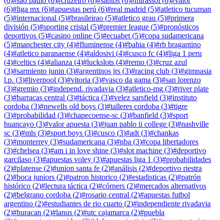
(
6
)
#
sao paulo
(
6
)
#
cruzeiro
(
6
)
#
santos
(
6
)
#
mirassol
(
6
)
#
valor
(
6
)
#
liga mx
(
6
)
#
apuestas perú
(
6
)
#
real madrid
(
5
)
#
atletico tucuman
(
5
)
#
internacional
(
5
)
#
brasileirao
(
5
)
#
atletico grau
(
5
)
#
primera
división
(
5
)
#
sporting cristal
(
5
)
#
premier league
(
5
)
#
pronósticos
deportivos
(
5
)
#
casino online
(
5
)
#
ecuabet
(
5
)
#
copa sudamericana
(
5
)
#
manchester city
(
4
)
#
fluminense
(
4
)
#
bahia
(
4
)
#
rb bragantino
(
4
)
#
atletico paranaense
(
4
)
#
aldosivi
(
4
)
#
cusco fc
(
4
)
#
liga 1 peru
(
4
)
#
celtics
(
4
)
#
alianza
(
4
)
#
luckslots
(
4
)
#
remo
(
3
)
#
cruz azul
(
3
)
#
sarmiento junin
(
3
)
#
argentinos jrs
(
3
)
#
racing club
(
3
)
#
gimnasia
l.p.
(
3
)
#
liverpool
(
3
)
#
vitoria
(
3
)
#
vasco da gama
(
3
)
#
san lorenzo
(
3
)
#
gremio
(
3
)
#
independ. rivadavia
(
3
)
#
atletico-mg
(
3
)
#
river plate
(
3
)
#
barracas central
(
3
)
#
táctica
(
3
)
#
velez sarsfield
(
3
)
#
instituto
cordoba
(
3
)
#
newells old boys
(
3
)
#
talleres cordoba
(
3
)
#
tigre
(
3
)
#
probabilidad
(
3
)
#
chapecoense-sc
(
3
)
#
banfield
(
3
)
#
sport
huancayo
(
3
)
#
valor apuesta
(
3
)
#
juan pablo ii college
(
3
)
#
nashville
sc
(
3
)
#
mls
(
3
)
#
sport boys
(
3
)
#
cusco
(
3
)
#
adt
(
3
)
#
chankas
(
3
)
#
monterrey
(
3
)
#
sudamericana
(
3
)
#
nba
(
3
)
#
copa libertadores
(
3
)
#
chelsea
(
3
)
#
am i in love shine
(
3
)
#
slot machine
(
3
)
#
deportivo
garcilaso
(
3
)
#
apuestas voley
(
3
)
#
apuestas liga 1
(
3
)
#
probabilidades
(
2
)
#
platense
(
2
)
#
union santa fe
(
2
)
#
análisis
(
2
)
#
deportivo riestra
(
2
)
#
boca juniors
(
2
)
#
patron historico
(
2
)
#
estadisticas
(
2
)
#
patrón
histórico
(
2
)
#
lectura táctica
(
2
)
#
córners
(
2
)
#
mercados alternativos
(
2
)
#
belgrano cordoba
(
2
)
#
rosario central
(
2
)
#
apuestas futbol
argentino
(
2
)
#
estudiantes de rio cuarto
(
2
)
#
independiente rivadavia
(
2
)
#
huracan
(
2
)
#
lanus
(
2
)
#
utc cajamarca
(
2
)
#
puebla