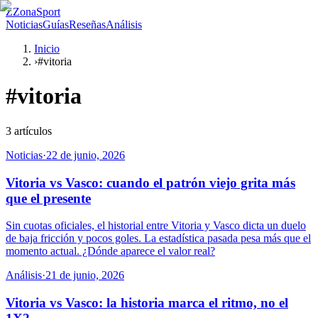
Z
ZonaSport
Noticias
Guías
Reseñas
Análisis
Inicio
›
#vitoria
#
vitoria
3
artículos
Noticias
·
22 de junio, 2026
Vitoria vs Vasco: cuando el patrón viejo grita más
que el presente
Sin cuotas oficiales, el historial entre Vitoria y Vasco dicta un duelo
de baja fricción y pocos goles. La estadística pasada pesa más que el
momento actual. ¿Dónde aparece el valor real?
Análisis
·
21 de junio, 2026
Vitoria vs Vasco: la historia marca el ritmo, no el