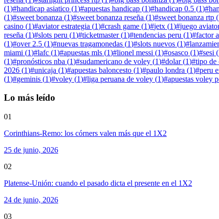
(
1
)
#
handicap asiatico
(
1
)
#
apuestas handicap
(
1
)
#
handicap 0.5
(
1
)
#
han
(
1
)
#
sweet bonanza
(
1
)
#
sweet bonanza reseña
(
1
)
#
sweet bonanza rtp
(
casino
(
1
)
#
aviator estrategia
(
1
)
#
crash game
(
1
)
#
jetx
(
1
)
#
juego aviato
reseña
(
1
)
#
slots peru
(
1
)
#
ticketmaster
(
1
)
#
tendencias peru
(
1
)
#
factor a
(
1
)
#
over 2.5
(
1
)
#
nuevas tragamonedas
(
1
)
#
slots nuevos
(
1
)
#
lanzamien
miami
(
1
)
#
lafc
(
1
)
#
apuestas mls
(
1
)
#
lionel messi
(
1
)
#
osasco
(
1
)
#
sesi
(
(
1
)
#
pronósticos nba
(
1
)
#
sudamericano de voley
(
1
)
#
dolar
(
1
)
#
tipo de
2026
(
1
)
#
unicaja
(
1
)
#
apuestas baloncesto
(
1
)
#
paulo londra
(
1
)
#
peru e
(
1
)
#
geminis
(
1
)
#
voley
(
1
)
#
liga peruana de voley
(
1
)
#
apuestas voley p
Lo más leído
01
Corinthians-Remo: los córners valen más que el 1X2
25 de junio, 2026
02
Platense-Unión: cuando el pasado dicta el presente en el 1X2
24 de junio, 2026
03