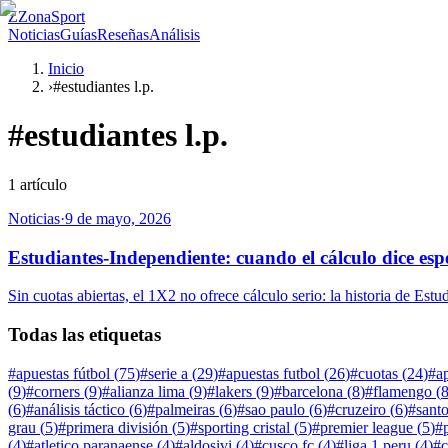
Z
ZonaSport
Noticias
Guías
Reseñas
Análisis
Inicio
›
#estudiantes l.p.
#
estudiantes l.p.
1
artículo
Noticias
·
9 de mayo, 2026
Estudiantes-Independiente: cuando el cálculo dice esp
Sin cuotas abiertas, el 1X2 no ofrece cálculo serio: la historia de Est
Todas las etiquetas
#
apuestas fútbol
(
75
)
#
serie a
(
29
)
#
apuestas futbol
(
26
)
#
cuotas
(
24
)
#
a
(
9
)
#
corners
(
9
)
#
alianza lima
(
9
)
#
lakers
(
9
)
#
barcelona
(
8
)
#
flamengo
(
(
6
)
#
análisis táctico
(
6
)
#
palmeiras
(
6
)
#
sao paulo
(
6
)
#
cruzeiro
(
6
)
#
sant
grau
(
5
)
#
primera división
(
5
)
#
sporting cristal
(
5
)
#
premier league
(
5
)
#
(
4
)
#
atletico paranaense
(
4
)
#
aldosivi
(
4
)
#
cusco fc
(
4
)
#
liga 1 peru
(
4
)
#
c