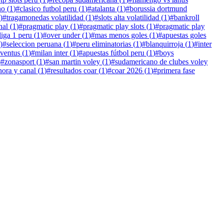
no
(
1
)
#
clasico futbol peru
(
1
)
#
atalanta
(
1
)
#
borussia dortmund
)
#
tragamonedas volatilidad
(
1
)
#
slots alta volatilidad
(
1
)
#
bankroll
nal
(
1
)
#
pragmatic play
(
1
)
#
pragmatic play slots
(
1
)
#
pragmatic play
liga 1 peru
(
1
)
#
over under
(
1
)
#
mas menos goles
(
1
)
#
apuestas goles
)
#
seleccion peruana
(
1
)
#
peru eliminatorias
(
1
)
#
blanquirroja
(
1
)
#
inter
uventus
(
1
)
#
milan inter
(
1
)
#
apuestas fútbol peru
(
1
)
#
boys
)
#
zonasport
(
1
)
#
san martin voley
(
1
)
#
sudamericano de clubes voley
hora y canal
(
1
)
#
resultados coar
(
1
)
#
coar 2026
(
1
)
#
primera fase