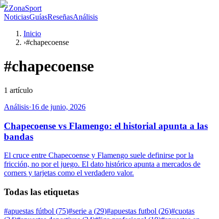
Z
ZonaSport
Noticias
Guías
Reseñas
Análisis
Inicio
›
#chapecoense
#
chapecoense
1
artículo
Análisis
·
16 de junio, 2026
Chapecoense vs Flamengo: el historial apunta a las
bandas
El cruce entre Chapecoense y Flamengo suele definirse por la
fricción, no por el juego. El dato histórico apunta a mercados de
corners y tarjetas como el verdadero valor.
Todas las etiquetas
#
apuestas fútbol
(
75
)
#
serie a
(
29
)
#
apuestas futbol
(
26
)
#
cuotas