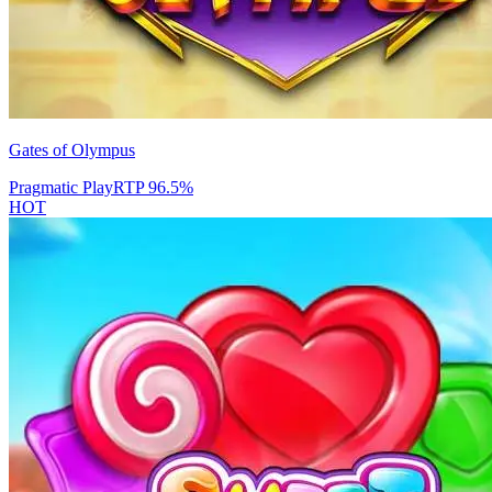
Gates of Olympus
Pragmatic Play
RTP
96.5
%
HOT