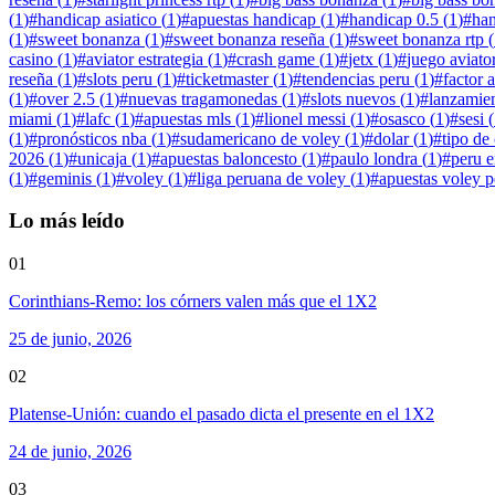
(
1
)
#
handicap asiatico
(
1
)
#
apuestas handicap
(
1
)
#
handicap 0.5
(
1
)
#
han
(
1
)
#
sweet bonanza
(
1
)
#
sweet bonanza reseña
(
1
)
#
sweet bonanza rtp
(
casino
(
1
)
#
aviator estrategia
(
1
)
#
crash game
(
1
)
#
jetx
(
1
)
#
juego aviato
reseña
(
1
)
#
slots peru
(
1
)
#
ticketmaster
(
1
)
#
tendencias peru
(
1
)
#
factor a
(
1
)
#
over 2.5
(
1
)
#
nuevas tragamonedas
(
1
)
#
slots nuevos
(
1
)
#
lanzamien
miami
(
1
)
#
lafc
(
1
)
#
apuestas mls
(
1
)
#
lionel messi
(
1
)
#
osasco
(
1
)
#
sesi
(
(
1
)
#
pronósticos nba
(
1
)
#
sudamericano de voley
(
1
)
#
dolar
(
1
)
#
tipo de
2026
(
1
)
#
unicaja
(
1
)
#
apuestas baloncesto
(
1
)
#
paulo londra
(
1
)
#
peru e
(
1
)
#
geminis
(
1
)
#
voley
(
1
)
#
liga peruana de voley
(
1
)
#
apuestas voley p
Lo más leído
01
Corinthians-Remo: los córners valen más que el 1X2
25 de junio, 2026
02
Platense-Unión: cuando el pasado dicta el presente en el 1X2
24 de junio, 2026
03