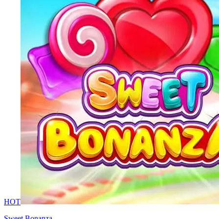
HOT
Sweet Bonanza