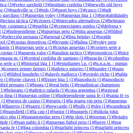
tica
(
3
)
#
velez sarsfield
(
3
)
#
instituto cordoba
(
3
)
#
newells old boys
ge
(
3
)
#
nashville sc
(
3
)
#
mls
(
3
)
#
sport boys
(
3
)
#
cusco
(
3
)
#
adt
o garcilaso
(
3
)
#
apuestas voley
(
3
)
#
apuestas liga 1
(
3
)
#
probabilidades
#
lectura táctica
(
2
)
#
córners
(
2
)
#
mercados alternativos
(
2
)
#
belgrano
#
utc cajamarca
(
2
)
#
puebla
(
2
)
#
comerciantes unidos
(
2
)
#
defensa y
d
(
2
)
#
independiente
(
2
)
#
apuestas peru
(
2
)
#
nba apuestas
(
2
)
#
fútbol
2
)
#
selección peruana
(
2
)
#
arsenal
(
2
)
#
liga betplay
(
2
)
#
seattle
bol
(
2
)
#
cuotas deportivas
(
2
)
#
levante
(
2
)
#
laliga
(
2
)
#
voley peru
lanús
(
1
)
#
apuestas serie a
(
1
)
#
cuotas apuestas
(
1
)
#
corners serie a
 cuotas
(
1
)
#
apuesta valor
(
1
)
#
analisis tactico
(
1
)
#
pronosticos
(
1
)
#
nice
mnasia m.
(
1
)
#
central cordoba de santiago
(
1
)
#
huracán
(
1
)
#
columbus
s serie a
(
1
)
#
historial liga 1
(
1
)
#
estudiantes l.p.
(
1
)
#
u.n.a.m. - pumas
1
)
#
corners primer tiempo
(
1
)
#
atletico mineiro
(
1
)
#
thunder
(
1
)
#
suns
s
(
1
)
#
fútbol brasileño
(
1
)
#
alavés mallorca
(
1
)
#
oviedo elche
(
1
)
#
tabla
ez
(
1
)
#
jorge chavez
(
1
)
#
fixture liga 1
(
1
)
#
gasoducto
(
1
)
#
gasoducto
útbol peruano
(
1
)
#
braga
(
1
)
#
real betis
(
1
)
#
estadisticas champions
(
1
)
#
belgrano
(
1
)
#
atletico rafaela
(
1
)
#
copa argentina
(
1
)
#
senegal
os lima
(
1
)
#
apuestas online
(
1
)
#
independiente santa fe
(
1
)
#
santa fe vs
ú
(
1
)
#
juegos de casino
(
1
)
#
granja
(
1
)
#
la granja vip peru
(
1
)
#
apuestas
1
)
#
llaneros
(
1
)
#
juarez
(
1
)
#
newcastle
(
1
)
#
bulls
(
1
)
#
slot
(
1
)
#
soundtrack
1
)
#
mansfield
(
1
)
#
fa cup
(
1
)
#
junior
(
1
)
#
nuggets
(
1
)
#
nikola jokic
tico nba
(
1
)
#
tragamonedas peru
(
1
)
#
rtp slots
(
1
)
#
normas
(
1
)
#
legales
tiple
(
1
)
#
juan pablo ii
(
1
)
#
apuestas futbol peru
(
1
)
#
havre
(
1
)
#
psg
#
santa fe
(
1
)
#
liga colombia
(
1
)
#
starlight princess
(
1
)
#
starlight princess
rtp slots peru
(
1
)
#
recopa sudamericana
(
1
)
#
flamengo vs lanus