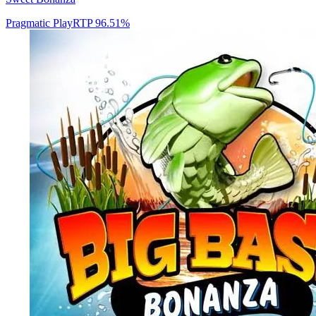
Pragmatic Play
RTP
96.51
%