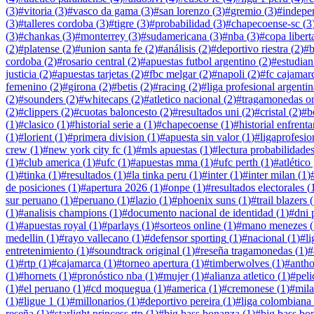
(
3
)
#
vitoria
(
3
)
#
vasco da gama
(
3
)
#
san lorenzo
(
3
)
#
gremio
(
3
)
#
indepe
(
3
)
#
talleres cordoba
(
3
)
#
tigre
(
3
)
#
probabilidad
(
3
)
#
chapecoense-sc
(
3
(
3
)
#
chankas
(
3
)
#
monterrey
(
3
)
#
sudamericana
(
3
)
#
nba
(
3
)
#
copa libert
(
2
)
#
platense
(
2
)
#
union santa fe
(
2
)
#
análisis
(
2
)
#
deportivo riestra
(
2
)
#
b
cordoba
(
2
)
#
rosario central
(
2
)
#
apuestas futbol argentino
(
2
)
#
estudian
justicia
(
2
)
#
apuestas tarjetas
(
2
)
#
fbc melgar
(
2
)
#
napoli
(
2
)
#
fc cajamar
femenino
(
2
)
#
girona
(
2
)
#
betis
(
2
)
#
racing
(
2
)
#
liga profesional argentin
(
2
)
#
sounders
(
2
)
#
whitecaps
(
2
)
#
atletico nacional
(
2
)
#
tragamonedas on
(
2
)
#
clippers
(
2
)
#
cuotas baloncesto
(
2
)
#
resultados uni
(
2
)
#
cristal
(
2
)
#
b
(
1
)
#
clasico
(
1
)
#
historial serie a
(
1
)
#
chapecoense
(
1
)
#
historial enfrent
(
1
)
#
lorient
(
1
)
#
primera division
(
1
)
#
apuesta sin valor
(
1
)
#
ligaprofesio
crew
(
1
)
#
new york city fc
(
1
)
#
mls apuestas
(
1
)
#
lectura probabilidade
(
1
)
#
club america
(
1
)
#
ufc
(
1
)
#
apuestas mma
(
1
)
#
ufc perth
(
1
)
#
atlético
(
1
)
#
tinka
(
1
)
#
resultados
(
1
)
#
la tinka peru
(
1
)
#
inter
(
1
)
#
inter milan
(
1
)
de posiciones
(
1
)
#
apertura 2026
(
1
)
#
onpe
(
1
)
#
resultados electorales
(
sur peruano
(
1
)
#
peruano
(
1
)
#
lazio
(
1
)
#
phoenix suns
(
1
)
#
trail blazers
(
(
1
)
#
analisis champions
(
1
)
#
documento nacional de identidad
(
1
)
#
dni 
(
1
)
#
apuestas royal
(
1
)
#
parlays
(
1
)
#
sorteos online
(
1
)
#
mano menezes
(
medellin
(
1
)
#
rayo vallecano
(
1
)
#
defensor sporting
(
1
)
#
nacional
(
1
)
#
l
entretenimiento
(
1
)
#
soundtrack original
(
1
)
#
reseña tragamonedas
(
1
)
#
(
1
)
#
rtp
(
1
)
#
cajamarca
(
1
)
#
torneo apertura
(
1
)
#
timberwolves
(
1
)
#
anth
(
1
)
#
hornets
(
1
)
#
pronóstico nba
(
1
)
#
mujer
(
1
)
#
alianza atletico
(
1
)
#
peli
(
1
)
#
el peruano
(
1
)
#
cd moquegua
(
1
)
#
america
(
1
)
#
cremonese
(
1
)
#
mil
(
1
)
#
ligue 1
(
1
)
#
millonarios
(
1
)
#
deportivo pereira
(
1
)
#
liga colombiana
reseña
(
1
)
#
starlight princess rtp
(
1
)
#
big bass bonanza
(
1
)
#
big bass bo