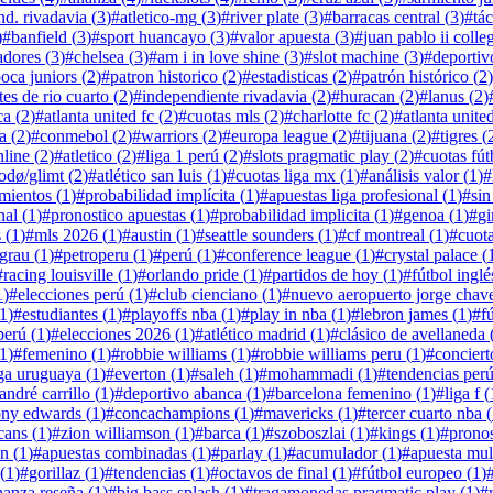
nd. rivadavia
(
3
)
#
atletico-mg
(
3
)
#
river plate
(
3
)
#
barracas central
(
3
)
#
tác
)
#
banfield
(
3
)
#
sport huancayo
(
3
)
#
valor apuesta
(
3
)
#
juan pablo ii colle
adores
(
3
)
#
chelsea
(
3
)
#
am i in love shine
(
3
)
#
slot machine
(
3
)
#
deportiv
oca juniors
(
2
)
#
patron historico
(
2
)
#
estadisticas
(
2
)
#
patrón histórico
(
2
)
tes de rio cuarto
(
2
)
#
independiente rivadavia
(
2
)
#
huracan
(
2
)
#
lanus
(
2
)
ca
(
2
)
#
atlanta united fc
(
2
)
#
cuotas mls
(
2
)
#
charlotte fc
(
2
)
#
atlanta unite
a
(
2
)
#
conmebol
(
2
)
#
warriors
(
2
)
#
europa league
(
2
)
#
tijuana
(
2
)
#
tigres
(
line
(
2
)
#
atletico
(
2
)
#
liga 1 perú
(
2
)
#
slots pragmatic play
(
2
)
#
cuotas fút
odø/glimt
(
2
)
#
atlético san luis
(
1
)
#
cuotas liga mx
(
1
)
#
análisis valor
(
1
)
#
amientos
(
1
)
#
probabilidad implícita
(
1
)
#
apuestas liga profesional
(
1
)
#
sin
nal
(
1
)
#
pronostico apuestas
(
1
)
#
probabilidad implicita
(
1
)
#
genoa
(
1
)
#
gi
s
(
1
)
#
mls 2026
(
1
)
#
austin
(
1
)
#
seattle sounders
(
1
)
#
cf montreal
(
1
)
#
cuota
 grau
(
1
)
#
petroperu
(
1
)
#
perú
(
1
)
#
conference league
(
1
)
#
crystal palace
(
#
racing louisville
(
1
)
#
orlando pride
(
1
)
#
partidos de hoy
(
1
)
#
fútbol inglé
1
)
#
elecciones perú
(
1
)
#
club cienciano
(
1
)
#
nuevo aeropuerto jorge chav
1
)
#
estudiantes
(
1
)
#
playoffs nba
(
1
)
#
play in nba
(
1
)
#
lebron james
(
1
)
#
f
perú
(
1
)
#
elecciones 2026
(
1
)
#
atlético madrid
(
1
)
#
clásico de avellaneda
1
)
#
femenino
(
1
)
#
robbie williams
(
1
)
#
robbie williams peru
(
1
)
#
conciert
iga uruguaya
(
1
)
#
everton
(
1
)
#
saleh
(
1
)
#
mohammadi
(
1
)
#
tendencias per
andré carrillo
(
1
)
#
deportivo abanca
(
1
)
#
barcelona femenino
(
1
)
#
liga f
(
ony edwards
(
1
)
#
concachampions
(
1
)
#
mavericks
(
1
)
#
tercer cuarto nba
(
cans
(
1
)
#
zion williamson
(
1
)
#
barca
(
1
)
#
szoboszlai
(
1
)
#
kings
(
1
)
#
pronos
an
(
1
)
#
apuestas combinadas
(
1
)
#
parlay
(
1
)
#
acumulador
(
1
)
#
apuesta mul
(
1
)
#
gorillaz
(
1
)
#
tendencias
(
1
)
#
octavos de final
(
1
)
#
fútbol europeo
(
1
)
nanza reseña
(
1
)
#
big bass splash
(
1
)
#
tragamonedas pragmatic play
(
1
)
#