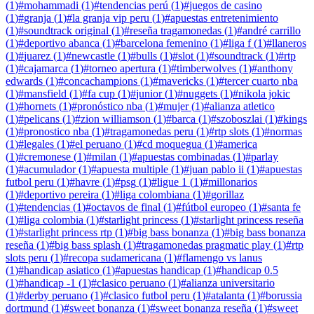
(
1
)
#
mohammadi
(
1
)
#
tendencias perú
(
1
)
#
juegos de casino
(
1
)
#
granja
(
1
)
#
la granja vip peru
(
1
)
#
apuestas entretenimiento
(
1
)
#
soundtrack original
(
1
)
#
reseña tragamonedas
(
1
)
#
andré carrillo
(
1
)
#
deportivo abanca
(
1
)
#
barcelona femenino
(
1
)
#
liga f
(
1
)
#
llaneros
(
1
)
#
juarez
(
1
)
#
newcastle
(
1
)
#
bulls
(
1
)
#
slot
(
1
)
#
soundtrack
(
1
)
#
rtp
(
1
)
#
cajamarca
(
1
)
#
torneo apertura
(
1
)
#
timberwolves
(
1
)
#
anthony
edwards
(
1
)
#
concachampions
(
1
)
#
mavericks
(
1
)
#
tercer cuarto nba
(
1
)
#
mansfield
(
1
)
#
fa cup
(
1
)
#
junior
(
1
)
#
nuggets
(
1
)
#
nikola jokic
(
1
)
#
hornets
(
1
)
#
pronóstico nba
(
1
)
#
mujer
(
1
)
#
alianza atletico
(
1
)
#
pelicans
(
1
)
#
zion williamson
(
1
)
#
barca
(
1
)
#
szoboszlai
(
1
)
#
kings
(
1
)
#
pronostico nba
(
1
)
#
tragamonedas peru
(
1
)
#
rtp slots
(
1
)
#
normas
(
1
)
#
legales
(
1
)
#
el peruano
(
1
)
#
cd moquegua
(
1
)
#
america
(
1
)
#
cremonese
(
1
)
#
milan
(
1
)
#
apuestas combinadas
(
1
)
#
parlay
(
1
)
#
acumulador
(
1
)
#
apuesta multiple
(
1
)
#
juan pablo ii
(
1
)
#
apuestas
futbol peru
(
1
)
#
havre
(
1
)
#
psg
(
1
)
#
ligue 1
(
1
)
#
millonarios
(
1
)
#
deportivo pereira
(
1
)
#
liga colombiana
(
1
)
#
gorillaz
(
1
)
#
tendencias
(
1
)
#
octavos de final
(
1
)
#
fútbol europeo
(
1
)
#
santa fe
(
1
)
#
liga colombia
(
1
)
#
starlight princess
(
1
)
#
starlight princess reseña
(
1
)
#
starlight princess rtp
(
1
)
#
big bass bonanza
(
1
)
#
big bass bonanza
reseña
(
1
)
#
big bass splash
(
1
)
#
tragamonedas pragmatic play
(
1
)
#
rtp
slots peru
(
1
)
#
recopa sudamericana
(
1
)
#
flamengo vs lanus
(
1
)
#
handicap asiatico
(
1
)
#
apuestas handicap
(
1
)
#
handicap 0.5
(
1
)
#
handicap -1
(
1
)
#
clasico peruano
(
1
)
#
alianza universitario
(
1
)
#
derby peruano
(
1
)
#
clasico futbol peru
(
1
)
#
atalanta
(
1
)
#
borussia
dortmund
(
1
)
#
sweet bonanza
(
1
)
#
sweet bonanza reseña
(
1
)
#
sweet