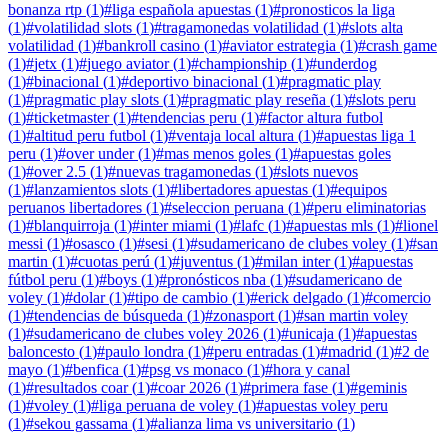
bonanza rtp
(
1
)
#
liga española apuestas
(
1
)
#
pronosticos la liga
(
1
)
#
volatilidad slots
(
1
)
#
tragamonedas volatilidad
(
1
)
#
slots alta
volatilidad
(
1
)
#
bankroll casino
(
1
)
#
aviator estrategia
(
1
)
#
crash game
(
1
)
#
jetx
(
1
)
#
juego aviator
(
1
)
#
championship
(
1
)
#
underdog
(
1
)
#
binacional
(
1
)
#
deportivo binacional
(
1
)
#
pragmatic play
(
1
)
#
pragmatic play slots
(
1
)
#
pragmatic play reseña
(
1
)
#
slots peru
(
1
)
#
ticketmaster
(
1
)
#
tendencias peru
(
1
)
#
factor altura futbol
(
1
)
#
altitud peru futbol
(
1
)
#
ventaja local altura
(
1
)
#
apuestas liga 1
peru
(
1
)
#
over under
(
1
)
#
mas menos goles
(
1
)
#
apuestas goles
(
1
)
#
over 2.5
(
1
)
#
nuevas tragamonedas
(
1
)
#
slots nuevos
(
1
)
#
lanzamientos slots
(
1
)
#
libertadores apuestas
(
1
)
#
equipos
peruanos libertadores
(
1
)
#
seleccion peruana
(
1
)
#
peru eliminatorias
(
1
)
#
blanquirroja
(
1
)
#
inter miami
(
1
)
#
lafc
(
1
)
#
apuestas mls
(
1
)
#
lionel
messi
(
1
)
#
osasco
(
1
)
#
sesi
(
1
)
#
sudamericano de clubes voley
(
1
)
#
san
martin
(
1
)
#
cuotas perú
(
1
)
#
juventus
(
1
)
#
milan inter
(
1
)
#
apuestas
fútbol peru
(
1
)
#
boys
(
1
)
#
pronósticos nba
(
1
)
#
sudamericano de
voley
(
1
)
#
dolar
(
1
)
#
tipo de cambio
(
1
)
#
erick delgado
(
1
)
#
comercio
(
1
)
#
tendencias de búsqueda
(
1
)
#
zonasport
(
1
)
#
san martin voley
(
1
)
#
sudamericano de clubes voley 2026
(
1
)
#
unicaja
(
1
)
#
apuestas
baloncesto
(
1
)
#
paulo londra
(
1
)
#
peru entradas
(
1
)
#
madrid
(
1
)
#
2 de
mayo
(
1
)
#
benfica
(
1
)
#
psg vs monaco
(
1
)
#
hora y canal
(
1
)
#
resultados coar
(
1
)
#
coar 2026
(
1
)
#
primera fase
(
1
)
#
geminis
(
1
)
#
voley
(
1
)
#
liga peruana de voley
(
1
)
#
apuestas voley peru
(
1
)
#
sekou gassama
(
1
)
#
alianza lima vs universitario
(
1
)