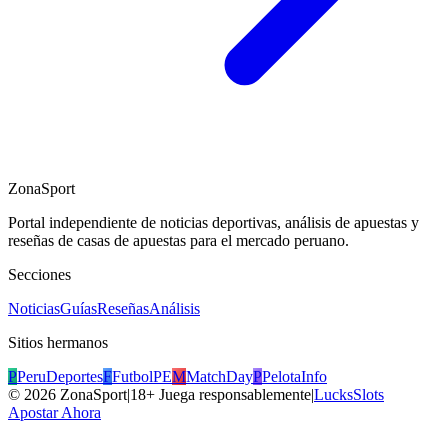
ZonaSport
Portal independiente de noticias deportivas, análisis de apuestas y
reseñas de casas de apuestas para el mercado peruano.
Secciones
Noticias
Guías
Reseñas
Análisis
Sitios hermanos
P
PeruDeportes
F
FutbolPE
M
MatchDay
P
PelotaInfo
©
2026
ZonaSport
|
18+ Juega responsablemente
|
LucksSlots
Apostar Ahora