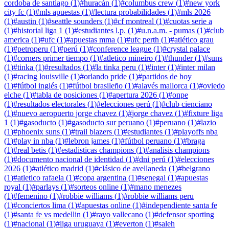
cordoba de santiago
(
1
)
#
huracán
(
1
)
#
columbus crew
(
1
)
#
new york
city fc
(
1
)
#
mls apuestas
(
1
)
#
lectura probabilidades
(
1
)
#
mls 2026
(
1
)
#
austin
(
1
)
#
seattle sounders
(
1
)
#
cf montreal
(
1
)
#
cuotas serie a
(
1
)
#
historial liga 1
(
1
)
#
estudiantes l.p.
(
1
)
#
u.n.a.m. - pumas
(
1
)
#
club
america
(
1
)
#
ufc
(
1
)
#
apuestas mma
(
1
)
#
ufc perth
(
1
)
#
atlético grau
(
1
)
#
petroperu
(
1
)
#
perú
(
1
)
#
conference league
(
1
)
#
crystal palace
(
1
)
#
corners primer tiempo
(
1
)
#
atletico mineiro
(
1
)
#
thunder
(
1
)
#
suns
(
1
)
#
tinka
(
1
)
#
resultados
(
1
)
#
la tinka peru
(
1
)
#
inter
(
1
)
#
inter milan
(
1
)
#
racing louisville
(
1
)
#
orlando pride
(
1
)
#
partidos de hoy
(
1
)
#
fútbol inglés
(
1
)
#
fútbol brasileño
(
1
)
#
alavés mallorca
(
1
)
#
oviedo
elche
(
1
)
#
tabla de posiciones
(
1
)
#
apertura 2026
(
1
)
#
onpe
(
1
)
#
resultados electorales
(
1
)
#
elecciones perú
(
1
)
#
club cienciano
(
1
)
#
nuevo aeropuerto jorge chavez
(
1
)
#
jorge chavez
(
1
)
#
fixture liga
1
(
1
)
#
gasoducto
(
1
)
#
gasoducto sur peruano
(
1
)
#
peruano
(
1
)
#
lazio
(
1
)
#
phoenix suns
(
1
)
#
trail blazers
(
1
)
#
estudiantes
(
1
)
#
playoffs nba
(
1
)
#
play in nba
(
1
)
#
lebron james
(
1
)
#
fútbol peruano
(
1
)
#
braga
(
1
)
#
real betis
(
1
)
#
estadisticas champions
(
1
)
#
analisis champions
(
1
)
#
documento nacional de identidad
(
1
)
#
dni perú
(
1
)
#
elecciones
2026
(
1
)
#
atlético madrid
(
1
)
#
clásico de avellaneda
(
1
)
#
belgrano
(
1
)
#
atletico rafaela
(
1
)
#
copa argentina
(
1
)
#
senegal
(
1
)
#
apuestas
royal
(
1
)
#
parlays
(
1
)
#
sorteos online
(
1
)
#
mano menezes
(
1
)
#
femenino
(
1
)
#
robbie williams
(
1
)
#
robbie williams peru
(
1
)
#
conciertos lima
(
1
)
#
apuestas online
(
1
)
#
independiente santa fe
(
1
)
#
santa fe vs medellin
(
1
)
#
rayo vallecano
(
1
)
#
defensor sporting
(
1
)
#
nacional
(
1
)
#
liga uruguaya
(
1
)
#
everton
(
1
)
#
saleh