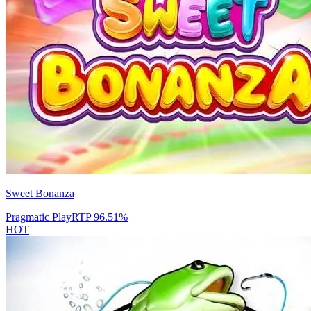
Sweet Bonanza
Pragmatic Play
RTP
96.51
%
HOT