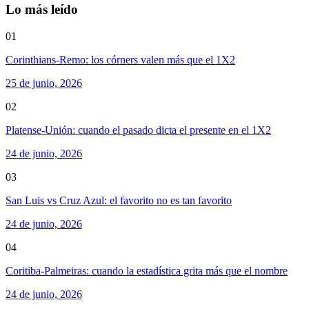
Lo más leído
01
Corinthians-Remo: los córners valen más que el 1X2
25 de junio, 2026
02
Platense-Unión: cuando el pasado dicta el presente en el 1X2
24 de junio, 2026
03
San Luis vs Cruz Azul: el favorito no es tan favorito
24 de junio, 2026
04
Coritiba-Palmeiras: cuando la estadística grita más que el nombre
24 de junio, 2026