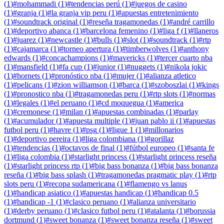
(
1
)
#
mohammadi
(
1
)
#
tendencias perú
(
1
)
#
juegos de casino
(
1
)
#
granja
(
1
)
#
la granja vip peru
(
1
)
#
apuestas entretenimiento
(
1
)
#
soundtrack original
(
1
)
#
reseña tragamonedas
(
1
)
#
andré carrillo
(
1
)
#
deportivo abanca
(
1
)
#
barcelona femenino
(
1
)
#
liga f
(
1
)
#
llaneros
(
1
)
#
juarez
(
1
)
#
newcastle
(
1
)
#
bulls
(
1
)
#
slot
(
1
)
#
soundtrack
(
1
)
#
rtp
(
1
)
#
cajamarca
(
1
)
#
torneo apertura
(
1
)
#
timberwolves
(
1
)
#
anthony
edwards
(
1
)
#
concachampions
(
1
)
#
mavericks
(
1
)
#
tercer cuarto nba
(
1
)
#
mansfield
(
1
)
#
fa cup
(
1
)
#
junior
(
1
)
#
nuggets
(
1
)
#
nikola jokic
(
1
)
#
hornets
(
1
)
#
pronóstico nba
(
1
)
#
mujer
(
1
)
#
alianza atletico
(
1
)
#
pelicans
(
1
)
#
zion williamson
(
1
)
#
barca
(
1
)
#
szoboszlai
(
1
)
#
kings
(
1
)
#
pronostico nba
(
1
)
#
tragamonedas peru
(
1
)
#
rtp slots
(
1
)
#
normas
(
1
)
#
legales
(
1
)
#
el peruano
(
1
)
#
cd moquegua
(
1
)
#
america
(
1
)
#
cremonese
(
1
)
#
milan
(
1
)
#
apuestas combinadas
(
1
)
#
parlay
(
1
)
#
acumulador
(
1
)
#
apuesta multiple
(
1
)
#
juan pablo ii
(
1
)
#
apuestas
futbol peru
(
1
)
#
havre
(
1
)
#
psg
(
1
)
#
ligue 1
(
1
)
#
millonarios
(
1
)
#
deportivo pereira
(
1
)
#
liga colombiana
(
1
)
#
gorillaz
(
1
)
#
tendencias
(
1
)
#
octavos de final
(
1
)
#
fútbol europeo
(
1
)
#
santa fe
(
1
)
#
liga colombia
(
1
)
#
starlight princess
(
1
)
#
starlight princess reseña
(
1
)
#
starlight princess rtp
(
1
)
#
big bass bonanza
(
1
)
#
big bass bonanza
reseña
(
1
)
#
big bass splash
(
1
)
#
tragamonedas pragmatic play
(
1
)
#
rtp
slots peru
(
1
)
#
recopa sudamericana
(
1
)
#
flamengo vs lanus
(
1
)
#
handicap asiatico
(
1
)
#
apuestas handicap
(
1
)
#
handicap 0.5
(
1
)
#
handicap -1
(
1
)
#
clasico peruano
(
1
)
#
alianza universitario
(
1
)
#
derby peruano
(
1
)
#
clasico futbol peru
(
1
)
#
atalanta
(
1
)
#
borussia
dortmund
(
1
)
#
sweet bonanza
(
1
)
#
sweet bonanza reseña
(
1
)
#
sweet