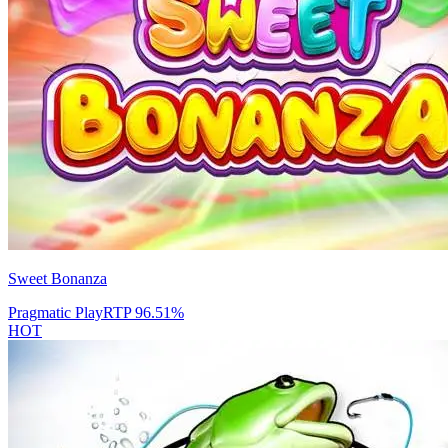
Sweet Bonanza
Pragmatic Play
RTP
96.51
%
HOT