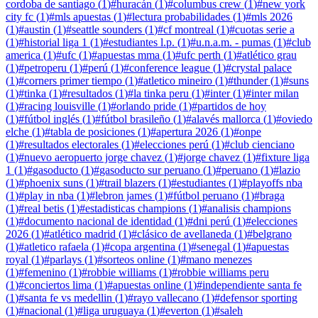
cordoba de santiago
(
1
)
#
huracán
(
1
)
#
columbus crew
(
1
)
#
new york
city fc
(
1
)
#
mls apuestas
(
1
)
#
lectura probabilidades
(
1
)
#
mls 2026
(
1
)
#
austin
(
1
)
#
seattle sounders
(
1
)
#
cf montreal
(
1
)
#
cuotas serie a
(
1
)
#
historial liga 1
(
1
)
#
estudiantes l.p.
(
1
)
#
u.n.a.m. - pumas
(
1
)
#
club
america
(
1
)
#
ufc
(
1
)
#
apuestas mma
(
1
)
#
ufc perth
(
1
)
#
atlético grau
(
1
)
#
petroperu
(
1
)
#
perú
(
1
)
#
conference league
(
1
)
#
crystal palace
(
1
)
#
corners primer tiempo
(
1
)
#
atletico mineiro
(
1
)
#
thunder
(
1
)
#
suns
(
1
)
#
tinka
(
1
)
#
resultados
(
1
)
#
la tinka peru
(
1
)
#
inter
(
1
)
#
inter milan
(
1
)
#
racing louisville
(
1
)
#
orlando pride
(
1
)
#
partidos de hoy
(
1
)
#
fútbol inglés
(
1
)
#
fútbol brasileño
(
1
)
#
alavés mallorca
(
1
)
#
oviedo
elche
(
1
)
#
tabla de posiciones
(
1
)
#
apertura 2026
(
1
)
#
onpe
(
1
)
#
resultados electorales
(
1
)
#
elecciones perú
(
1
)
#
club cienciano
(
1
)
#
nuevo aeropuerto jorge chavez
(
1
)
#
jorge chavez
(
1
)
#
fixture liga
1
(
1
)
#
gasoducto
(
1
)
#
gasoducto sur peruano
(
1
)
#
peruano
(
1
)
#
lazio
(
1
)
#
phoenix suns
(
1
)
#
trail blazers
(
1
)
#
estudiantes
(
1
)
#
playoffs nba
(
1
)
#
play in nba
(
1
)
#
lebron james
(
1
)
#
fútbol peruano
(
1
)
#
braga
(
1
)
#
real betis
(
1
)
#
estadisticas champions
(
1
)
#
analisis champions
(
1
)
#
documento nacional de identidad
(
1
)
#
dni perú
(
1
)
#
elecciones
2026
(
1
)
#
atlético madrid
(
1
)
#
clásico de avellaneda
(
1
)
#
belgrano
(
1
)
#
atletico rafaela
(
1
)
#
copa argentina
(
1
)
#
senegal
(
1
)
#
apuestas
royal
(
1
)
#
parlays
(
1
)
#
sorteos online
(
1
)
#
mano menezes
(
1
)
#
femenino
(
1
)
#
robbie williams
(
1
)
#
robbie williams peru
(
1
)
#
conciertos lima
(
1
)
#
apuestas online
(
1
)
#
independiente santa fe
(
1
)
#
santa fe vs medellin
(
1
)
#
rayo vallecano
(
1
)
#
defensor sporting
(
1
)
#
nacional
(
1
)
#
liga uruguaya
(
1
)
#
everton
(
1
)
#
saleh