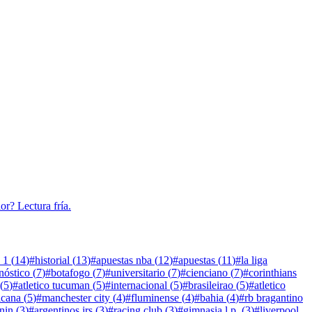
or? Lectura fría.
a 1
(
14
)
#
historial
(
13
)
#
apuestas nba
(
12
)
#
apuestas
(
11
)
#
la liga
nóstico
(
7
)
#
botafogo
(
7
)
#
universitario
(
7
)
#
cienciano
(
7
)
#
corinthians
(
5
)
#
atletico tucuman
(
5
)
#
internacional
(
5
)
#
brasileirao
(
5
)
#
atletico
icana
(
5
)
#
manchester city
(
4
)
#
fluminense
(
4
)
#
bahia
(
4
)
#
rb bragantino
nin
(
3
)
#
argentinos jrs
(
3
)
#
racing club
(
3
)
#
gimnasia l.p.
(
3
)
#
liverpool