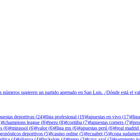
los números sugieren un partido apretado en San Luis. ¿Dónde está el val
puestas deportivas
(
24
)
#
liga profesional
(
19
)
#
apuestas en vivo
(
17
)
#
lig
8
)
#
champions league
(
8
)
#
peru
(
8
)
#
coritiba
(
7
)
#
apuestas corners
(
7
)
#
pro
os
(
6
)
#
mirassol
(
6
)
#
valor
(
6
)
#
liga mx
(
6
)
#
apuestas perú
(
6
)
#
real madrid
pronósticos deportivos
(
5
)
#
casino online
(
5
)
#
ecuabet
(
5
)
#
copa sudamer
eltics
(
4
)
#
alianza
(
4
)
#
luckslots
(
4
)
#
remo
(
3
)
#
cruz azul
(
3
)
#
sarmiento ju