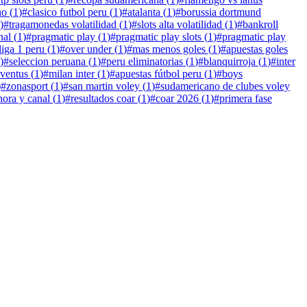
no
(
1
)
#
clasico futbol peru
(
1
)
#
atalanta
(
1
)
#
borussia dortmund
)
#
tragamonedas volatilidad
(
1
)
#
slots alta volatilidad
(
1
)
#
bankroll
nal
(
1
)
#
pragmatic play
(
1
)
#
pragmatic play slots
(
1
)
#
pragmatic play
liga 1 peru
(
1
)
#
over under
(
1
)
#
mas menos goles
(
1
)
#
apuestas goles
)
#
seleccion peruana
(
1
)
#
peru eliminatorias
(
1
)
#
blanquirroja
(
1
)
#
inter
uventus
(
1
)
#
milan inter
(
1
)
#
apuestas fútbol peru
(
1
)
#
boys
)
#
zonasport
(
1
)
#
san martin voley
(
1
)
#
sudamericano de clubes voley
hora y canal
(
1
)
#
resultados coar
(
1
)
#
coar 2026
(
1
)
#
primera fase