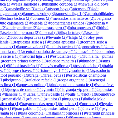
tica
(
3
)
#
velez sarsfield
(
3
)
#
instituto cordoba
(
3
)
#
newells old boys
ge
(
3
)
#
nashville sc
(
3
)
#
mls
(
3
)
#
sport boys
(
3
)
#
cusco
(
3
)
#
adt
o garcilaso
(
3
)
#
apuestas voley
(
3
)
#
apuestas liga 1
(
3
)
#
probabilidades
#
lectura táctica
(
2
)
#
córners
(
2
)
#
mercados alternativos
(
2
)
#
belgrano
#
utc cajamarca
(
2
)
#
puebla
(
2
)
#
comerciantes unidos
(
2
)
#
defensa y
d
(
2
)
#
independiente
(
2
)
#
apuestas peru
(
2
)
#
nba apuestas
(
2
)
#
fútbol
2
)
#
selección peruana
(
2
)
#
arsenal
(
2
)
#
liga betplay
(
2
)
#
seattle
bol
(
2
)
#
cuotas deportivas
(
2
)
#
levante
(
2
)
#
laliga
(
2
)
#
voley peru
lanús
(
1
)
#
apuestas serie a
(
1
)
#
cuotas apuestas
(
1
)
#
corners serie a
 cuotas
(
1
)
#
apuesta valor
(
1
)
#
analisis tactico
(
1
)
#
pronosticos
(
1
)
#
nice
mnasia m.
(
1
)
#
central cordoba de santiago
(
1
)
#
huracán
(
1
)
#
columbus
s serie a
(
1
)
#
historial liga 1
(
1
)
#
estudiantes l.p.
(
1
)
#
u.n.a.m. - pumas
1
)
#
corners primer tiempo
(
1
)
#
atletico mineiro
(
1
)
#
thunder
(
1
)
#
suns
s
(
1
)
#
fútbol brasileño
(
1
)
#
alavés mallorca
(
1
)
#
oviedo elche
(
1
)
#
tabla
ez
(
1
)
#
jorge chavez
(
1
)
#
fixture liga 1
(
1
)
#
gasoducto
(
1
)
#
gasoducto
útbol peruano
(
1
)
#
braga
(
1
)
#
real betis
(
1
)
#
estadisticas champions
(
1
)
#
belgrano
(
1
)
#
atletico rafaela
(
1
)
#
copa argentina
(
1
)
#
senegal
os lima
(
1
)
#
apuestas online
(
1
)
#
independiente santa fe
(
1
)
#
santa fe vs
ú
(
1
)
#
juegos de casino
(
1
)
#
granja
(
1
)
#
la granja vip peru
(
1
)
#
apuestas
1
)
#
llaneros
(
1
)
#
juarez
(
1
)
#
newcastle
(
1
)
#
bulls
(
1
)
#
slot
(
1
)
#
soundtrack
1
)
#
mansfield
(
1
)
#
fa cup
(
1
)
#
junior
(
1
)
#
nuggets
(
1
)
#
nikola jokic
tico nba
(
1
)
#
tragamonedas peru
(
1
)
#
rtp slots
(
1
)
#
normas
(
1
)
#
legales
tiple
(
1
)
#
juan pablo ii
(
1
)
#
apuestas futbol peru
(
1
)
#
havre
(
1
)
#
psg
#
santa fe
(
1
)
#
liga colombia
(
1
)
#
starlight princess
(
1
)
#
starlight princess
rtp slots peru
(
1
)
#
recopa sudamericana
(
1
)
#
flamengo vs lanus