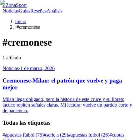
Z
ZonaSport
Noticias
Guías
Reseñas
Análisis
Inicio
›
#cremonese
#
cremonese
1
artículo
Noticias
·
1 de marzo, 2026
Cremonese-Milan: el patrón que vuelve y paga
mejor
Milan llega obligado, pero la historia de este cruce y su libreto
táctico repiten señales claras. Mi lectura: vuelve un partido corto y
de paciencia.
Todas las etiquetas
#
apuestas fútbol
(
75
)
#
serie a
(
29
)
#
apuestas futbol
(
26
)
#
cuotas