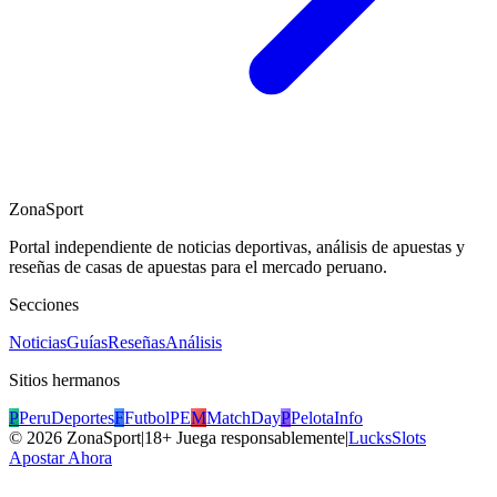
ZonaSport
Portal independiente de noticias deportivas, análisis de apuestas y
reseñas de casas de apuestas para el mercado peruano.
Secciones
Noticias
Guías
Reseñas
Análisis
Sitios hermanos
P
PeruDeportes
F
FutbolPE
M
MatchDay
P
PelotaInfo
©
2026
ZonaSport
|
18+ Juega responsablemente
|
LucksSlots
Apostar Ahora