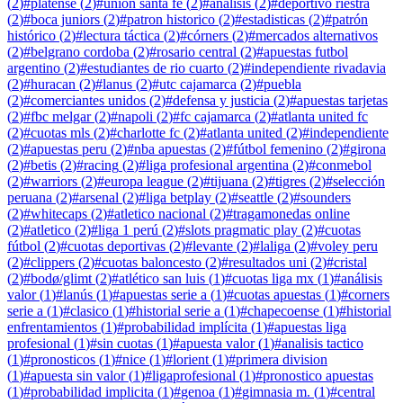
(
2
)
#
platense
(
2
)
#
union santa fe
(
2
)
#
análisis
(
2
)
#
deportivo riestra
(
2
)
#
boca juniors
(
2
)
#
patron historico
(
2
)
#
estadisticas
(
2
)
#
patrón
histórico
(
2
)
#
lectura táctica
(
2
)
#
córners
(
2
)
#
mercados alternativos
(
2
)
#
belgrano cordoba
(
2
)
#
rosario central
(
2
)
#
apuestas futbol
argentino
(
2
)
#
estudiantes de rio cuarto
(
2
)
#
independiente rivadavia
(
2
)
#
huracan
(
2
)
#
lanus
(
2
)
#
utc cajamarca
(
2
)
#
puebla
(
2
)
#
comerciantes unidos
(
2
)
#
defensa y justicia
(
2
)
#
apuestas tarjetas
(
2
)
#
fbc melgar
(
2
)
#
napoli
(
2
)
#
fc cajamarca
(
2
)
#
atlanta united fc
(
2
)
#
cuotas mls
(
2
)
#
charlotte fc
(
2
)
#
atlanta united
(
2
)
#
independiente
(
2
)
#
apuestas peru
(
2
)
#
nba apuestas
(
2
)
#
fútbol femenino
(
2
)
#
girona
(
2
)
#
betis
(
2
)
#
racing
(
2
)
#
liga profesional argentina
(
2
)
#
conmebol
(
2
)
#
warriors
(
2
)
#
europa league
(
2
)
#
tijuana
(
2
)
#
tigres
(
2
)
#
selección
peruana
(
2
)
#
arsenal
(
2
)
#
liga betplay
(
2
)
#
seattle
(
2
)
#
sounders
(
2
)
#
whitecaps
(
2
)
#
atletico nacional
(
2
)
#
tragamonedas online
(
2
)
#
atletico
(
2
)
#
liga 1 perú
(
2
)
#
slots pragmatic play
(
2
)
#
cuotas
fútbol
(
2
)
#
cuotas deportivas
(
2
)
#
levante
(
2
)
#
laliga
(
2
)
#
voley peru
(
2
)
#
clippers
(
2
)
#
cuotas baloncesto
(
2
)
#
resultados uni
(
2
)
#
cristal
(
2
)
#
bodø/glimt
(
2
)
#
atlético san luis
(
1
)
#
cuotas liga mx
(
1
)
#
análisis
valor
(
1
)
#
lanús
(
1
)
#
apuestas serie a
(
1
)
#
cuotas apuestas
(
1
)
#
corners
serie a
(
1
)
#
clasico
(
1
)
#
historial serie a
(
1
)
#
chapecoense
(
1
)
#
historial
enfrentamientos
(
1
)
#
probabilidad implícita
(
1
)
#
apuestas liga
profesional
(
1
)
#
sin cuotas
(
1
)
#
apuesta valor
(
1
)
#
analisis tactico
(
1
)
#
pronosticos
(
1
)
#
nice
(
1
)
#
lorient
(
1
)
#
primera division
(
1
)
#
apuesta sin valor
(
1
)
#
ligaprofesional
(
1
)
#
pronostico apuestas
(
1
)
#
probabilidad implicita
(
1
)
#
genoa
(
1
)
#
gimnasia m.
(
1
)
#
central