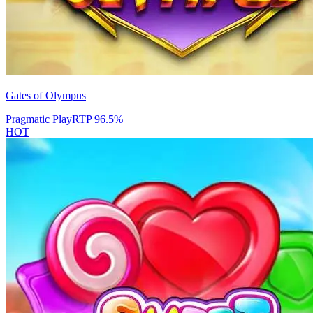
Gates of Olympus
Pragmatic Play
RTP
96.5
%
HOT